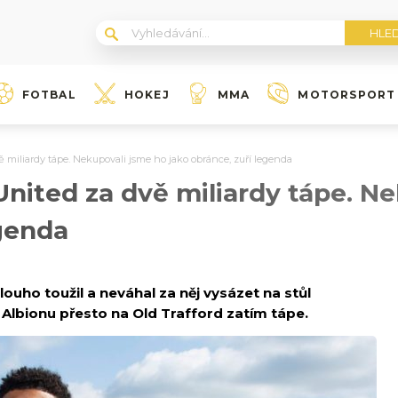
FOTBAL
HOKEJ
MMA
MOTORSPORT
 miliardy tápe. Nekupovali jsme ho jako obránce, zuří legenda
nited za dvě miliardy tápe. N
egenda
uho toužil a neváhal za něj vysázet na stůl
lbionu přesto na Old Trafford zatím tápe.