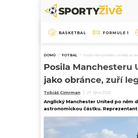
BASKETBAL
FORMULE 1
DOMŮ
FOTBAL
Posila Manchesteru United za dvě
Posila Manchesteru U
jako obránce, zuří l
Tobiáš Cimrman
27. října 2022
Anglický Manchester United po něm dlo
astronomickou částku. Reprezentant A