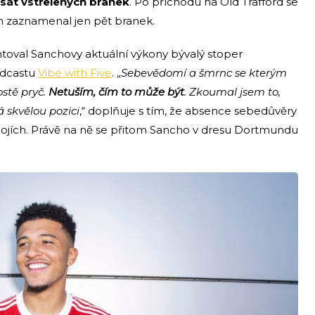
sát vstřelených branek
. Po příchodu na Old Trafford se
ch zaznamenal jen pět branek.
toval Sanchovy aktuální výkony bývalý stoper
odcastu
Vibe with Five
. „
Sebevědomí a šmrnc se kterým
ostě pryč.
Netuším, čím to může být
. Zkoumal jsem to,
á skvělou pozici
,“ doplňuje s tím, že absence sebedůvěry
bojích. Právě na ně se přitom Sancho v dresu Dortmundu