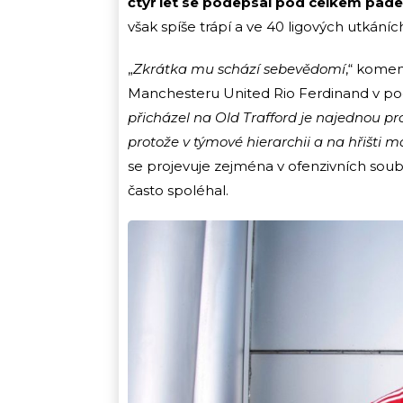
čtyř let se podepsal pod celkem pade
však spíše trápí a ve 40 ligových utkání
„
Zkrátka mu schází sebevědomí
,“ komen
Manchesteru United Rio Ferdinand v p
přicházel na Old Trafford je najednou pr
protože v týmové hierarchii a na hřišti m
se projevuje zejména v ofenzivních sou
často spoléhal.