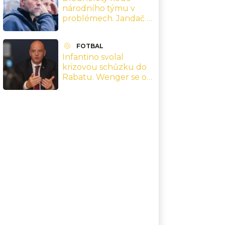
národního týmu v
problémech. Jandač si
přivodil vážné zranění
a v Plzni není schopen
FOTBAL
trénovat
Infantino svolal
krizovou schůzku do
Rabatu. Wenger se od
něj distancoval,
generální sekretář
FIFA hovoří o hanbě