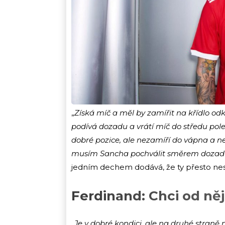
„
Získá míč a měl by zamířit na křídlo odk
podívá dozadu a vrátí míč do středu pol
dobré pozice, ale nezamíří do vápna a ne
musím Sancha pochválit směrem dozadu
jedním dechem dodává, že ty přesto nes
Ferdinand: Chci od něj
„
Je v dobré kondici, ale na druhé straně 