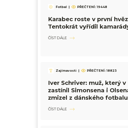
Fotbal
|
PŘEČTENÍ:
19448
Karabec roste v první hvěz
Tentokrát vyřídil kamarád
ČÍST DÁLE
Zajímavosti
|
PŘEČTENÍ:
18823
Iver Schriver: muž, který v
zastínil Simonsena i Olsen
zmizel z dánského fotbalu
ČÍST DÁLE