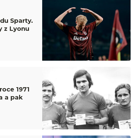
du Sparty.
y z Lyonu
 roce 1971
a a pak