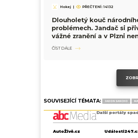
Hokej
|
PŘEČTENÍ:
14132
Dlouholetý kouč národníh
problémech. Jandač si při
vážné zranění a v Plzni ne
trénovat
ČÍST DÁLE
ZOBR
SOUVISEJÍCÍ TÉMATA:
JADON SANCHO
MA
Další portály spa
AutoŽivě.cz
Události247.c