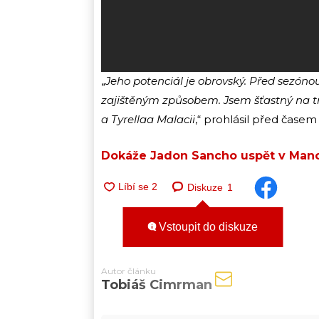
„
Jeho potenciál je obrovský. Před sezónou
zajištěným způsobem. Jsem šťastný na tr
a Tyrellaa Malacii
,“ prohlásil před čase
Dokáže Jadon Sancho uspět v Manc
Diskuze
1
Vstoupit do diskuze
Autor článku
Tobiáš Cimrman