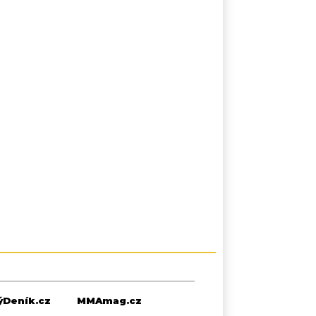
Deník.cz
MMAmag.cz