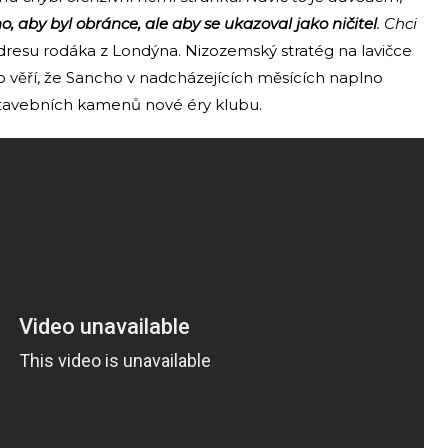
, aby byl obránce, ale aby se ukazoval jako ničitel
. Chci
adresu rodáka z Londýna. Nizozemský stratég na lavičce
 věří, že Sancho v nadcházejících měsících naplno
stavebních kamenů nové éry klubu.