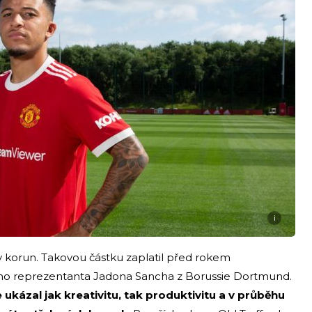
i
dy korun. Takovou částku zaplatil před rokem
ho reprezentanta Jadona Sancha z Borussie Dortmund.
 ukázal jak kreativitu, tak produktivitu a v průběhu