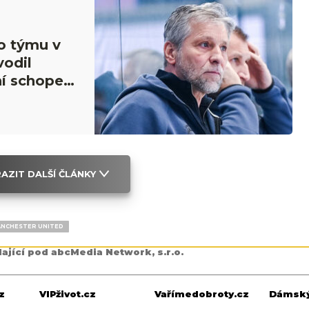
o týmu v
vodil
ní schopen
AZIT DALŠÍ ČLÁNKY
NCHESTER UNITED
dající pod abcMedia Network, s.r.o.
z
VIPživot.cz
Vařímedobroty.cz
Dámský