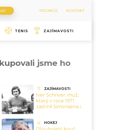
REDAKCE
KONTAKT
TENIS
ZAJÍMAVOSTI
ekupovali jsme ho
ZAJÍMAVOSTI
Iver Schriver: muž,
který v roce 1971
zastínil Simonsena i
Olsena a pak zmizel z
dánského fotbalu
HOKEJ
Dlouholetý kouč