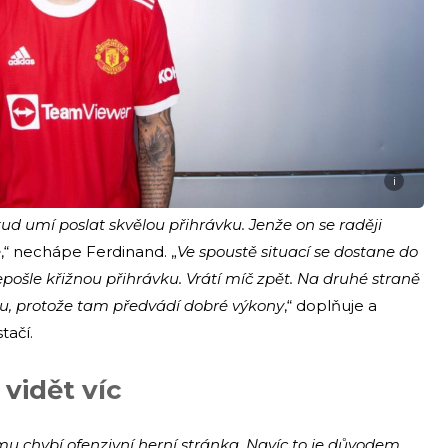
i
ud umí poslat skvělou přihrávku. Jenže on se raději
e
,“ nechápe Ferdinand. „
Ve spoustě situací se dostane do
pošle křižnou přihrávku. Vrátí míč zpět. Na druhé straně
, protože tam předvádí dobré výkony
,“ doplňuje a
tačí.
 vidět víc
mu chybí ofenzivní herní stránka. Navíc to je důvodem,