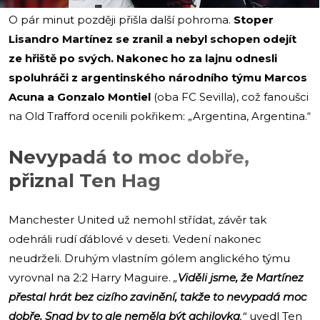
O pár minut později přišla další pohroma.
Stoper
Lisandro Martínez se zranil a nebyl schopen odejít
ze hřiště po svých. Nakonec ho za lajnu odnesli
spoluhráči z argentinského národního týmu Marcos
Acuna a Gonzalo Montiel
(oba FC Sevilla), což fanoušci
na Old Trafford ocenili pokřikem: „Argentina, Argentina.“
Nevypadá to moc dobře,
přiznal Ten Hag
Manchester United už nemohl střídat, závěr tak
odehráli rudí ďáblové v deseti. Vedení nakonec
neudrželi. Druhým vlastním gólem anglického týmu
vyrovnal na 2:2 Harry Maguire.
„
Viděli jsme, že Martínez
přestal hrát bez cizího zavinění, takže to nevypadá moc
dobře. Snad by to ale neměla být achilovka
,“
uvedl Ten