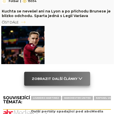
Fotbal
|
15034
Kuchta se nevešel ani na Lyon a po příchodu Brunese je
blízko odchodu. Sparta jedná s Legií Varšava
ČÍST DÁLE
ZOBRAZIT DALŠÍ ČLÁNKY
SOUVISEJÍCÍ
LISANDRO MARTINEZ
MANCHESTER UNITED
RAPHAEL VAR
TÉMATA:
Další portály spadající pod abcMedia