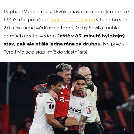
Raphaël Varane musel kvůli zdravotním problémům ze
hřiště už o poločase.
Manchester United
v tu dobu vedl
2:0 a nic nenasvědčovalo tomu, že by Sevilla mohla
domácí obrat o vedení.
Ještě v 83. minutě byl stejný
stav, pak ale přišla jedna rána za druhou.
Nejprve si
Tyrell Malacia srazil míč do vlastní sítě.
i