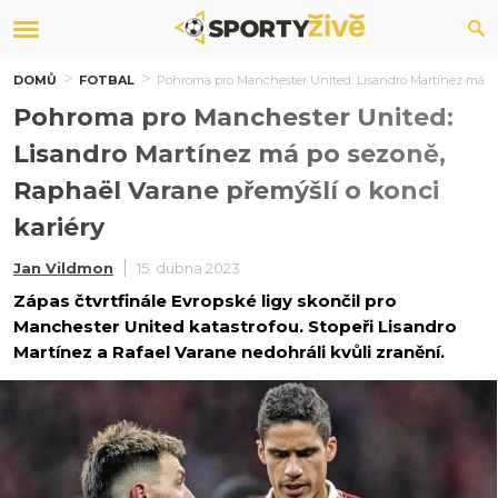
DOMŮ
FOTBAL
Pohroma pro Manchester United: Lisandro Martínez má po
Pohroma pro Manchester United:
Lisandro Martínez má po sezoně,
Raphaël Varane přemýšlí o konci
kariéry
Jan Vildmon
15. dubna 2023
Zápas čtvrtfinále Evropské ligy skončil pro
Manchester United katastrofou. Stopeři Lisandro
Martínez a Rafael Varane nedohráli kvůli zranění.