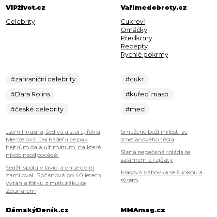
VIPživot.cz
Vařímedobroty.cz
Celebrity
Cukroví
Omáčky
Předkrmy
Recepty
Rychlé pokrmy
#zahraniční celebrity
#cukr
#Dara Rolins
#kuřecí maso
#české celebrity
#med
Jsem hnusná, šedivá a stará, řekla
Smažené boží milosti ze
Menzelová. Její kadeřnice pak
smetanového těsta
hejtrům dala ultimátum, na které
Slaná nepečená roláda se
nikdo neodpověděl
salámem a rajčaty
Seděli spolu v lavici a on se do ní
Masová bábovka se šunkou a
zamiloval. Bočanová po 40 letech
sýrem
vytáhla fotku z maturáku se
Zounarem
DámskýDeník.cz
MMAmag.cz