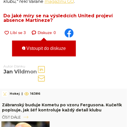
klubu,“
řekl Varane
magazínu GQ
.
Do jaké míry se na výsledcích United projeví
absence Martíneze?
Diskuze
0
Vstoupit do diskuze
Autor článku
Jan Vildmon
Hokej
|
16386
Zábranský buduje Kometu po vzoru Fergusona. Kučeřík
popisuje, jak šéf kontroluje každý detail klubu
ČÍST DÁLE