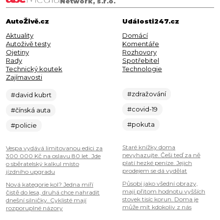
Network, s.r.o.
AutoŽivě.cz
Události247.cz
Aktuality
Domácí
Autoživě testy
Komentáře
Ojetiny
Rozhovory
Rady
Spotřebitel
Technický koutek
Technologie
Zajímavosti
#zdražování
#david kubrt
#covid-19
#čínská auta
#pokuta
#policie
Staré knížky doma
Vespa vydává limitovanou edici za
nevyhazujte. Češi teď za ně
300 000 Kč na oslavu 80 let. Jde
platí hezké peníze. Jejich
o sběratelský kalkul místo
prodejem se dá vydělat
jízdního upgradu
Působí jako všední obrazy,
Nová kategorie kol? Jedna míří
mají přitom hodnotu vyšších
čistě do lesa, druhá chce nahradit
stovek tisíc korun. Doma je
dnešní silničky. Cyklisté mají
může mít kdokoliv z nás
rozporuplné názory