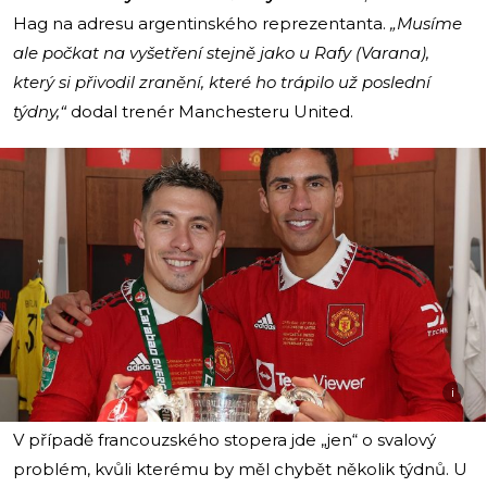
Hag na adresu argentinského reprezentanta.
„Musíme
ale počkat na vyšetření stejně jako u Rafy (Varana),
který si přivodil zranění, které ho trápilo už poslední
týdny,“
dodal trenér Manchesteru United.
i
V případě francouzského stopera jde „jen“ o svalový
problém, kvůli kterému by měl chybět několik týdnů. U