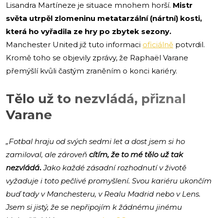
Lisandra Martíneze je situace mnohem horší.
Mistr
světa utrpěl zlomeninu metatarzální (nártní) kosti,
která ho vyřadila ze hry po zbytek sezony.
Manchester United již tuto informaci
oficiálně
potvrdil.
Kromě toho se objevily zprávy, že Raphaël Varane
přemýšlí kvůli častým zraněním o konci kariéry.
Tělo už to nezvládá, přiznal
Varane
„Fotbal hraju od svých sedmi let a dost jsem si ho
zamiloval, ale zároveň
cítím, že to mé tělo už tak
nezvládá
.
Jako každé zásadní rozhodnutí v životě
vyžaduje i toto pečlivé promyšlení. Svou kariéru ukončím
buď tady v Manchesteru, v Realu Madrid nebo v Lens.
Jsem si jistý, že se nepřipojím k žádnému jinému