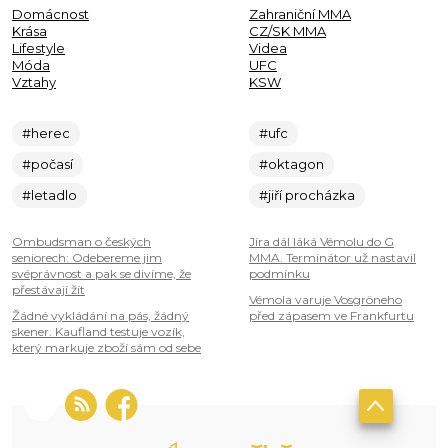
Domácnost
Zahraniční MMA
Krása
CZ/SK MMA
Lifestyle
Videa
Móda
UFC
Vztahy
KSW
#herec
#ufc
#počasí
#oktagon
#letadlo
#jiří procházka
Ombudsman o českých
Jíra dál láká Vémolu do G
seniorech: Odebereme jim
MMA. Terminátor už nastavil
svéprávnost a pak se divíme, že
podmínku
přestávají žít
Vémola varuje Vosgröneho
Žádné vykládání na pás, žádný
před zápasem ve Frankfurtu
skener. Kaufland testuje vozík,
který markuje zboží sám od sebe