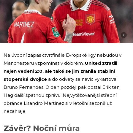
i
Na úvodní zápas čtvrtfinále Evropské ligy nebudou v
Manchesteru vzpomínat v dobrém.
United ztratili
nejen vedení 2:0, ale také se jim zranila stabilní
stoperská dvojice
a do odvety se navíc vykartoval
Bruno Fernandes. O den později pak dostal Erik ten
Hag další špatnou zprávu. Nejvytěžovanější střední
obránce Lisandro Martínez si v letošní sezoně už
nezahraje.
Závěr? Noční můra