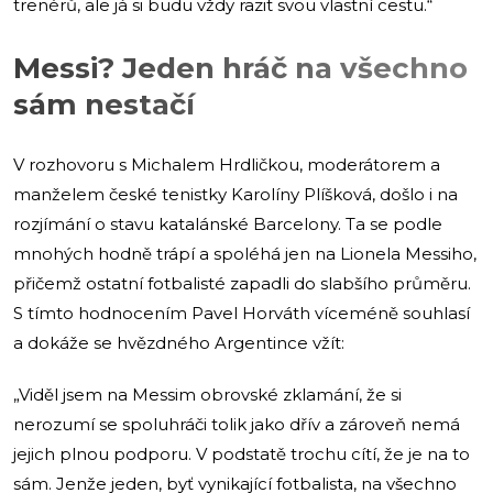
trenérů, ale já si budu vždy razit svou vlastní cestu.“
Messi? Jeden hráč na všechno
sám nestačí
V rozhovoru s Michalem Hrdličkou, moderátorem a
manželem české tenistky Karolíny Plíšková, došlo i na
rozjímání o stavu katalánské Barcelony. Ta se podle
mnohých hodně trápí a spoléhá jen na Lionela Messiho,
přičemž ostatní fotbalisté zapadli do slabšího průměru.
S tímto hodnocením Pavel Horváth víceméně souhlasí
a dokáže se hvězdného Argentince vžít:
„Viděl jsem na Messim obrovské zklamání, že si
nerozumí se spoluhráči tolik jako dřív a zároveň nemá
jejich plnou podporu. V podstatě trochu cítí, že je na to
sám. Jenže jeden, byť vynikající fotbalista, na všechno