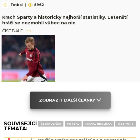
Fotbal
|
8962
Krach Sparty a historicky nejhorší statistiky. Letenští
hráči se nezmohli vůbec na nic
ČÍST DÁLE
ZOBRAZIT DALŠÍ ČLÁNKY
SOUVISEJÍCÍ
ČESKÁ ULIČKA
FOTBAL
MICHAL HRDLIČKA
O2 SPORT
TÉMATA:
Další portály spadající pod abcMedia