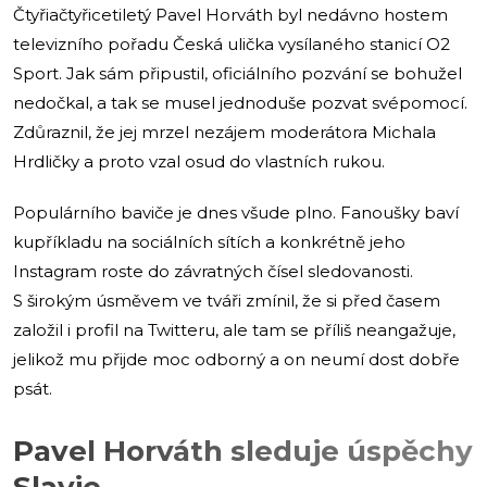
Čtyřiačtyřicetiletý Pavel Horváth byl nedávno hostem
televizního pořadu Česká ulička vysílaného stanicí O2
Sport. Jak sám připustil, oficiálního pozvání se bohužel
nedočkal, a tak se musel jednoduše pozvat svépomocí.
Zdůraznil, že jej mrzel nezájem moderátora Michala
Hrdličky a proto vzal osud do vlastních rukou.
Populárního baviče je dnes všude plno. Fanoušky baví
kupříkladu na sociálních sítích a konkrétně jeho
Instagram roste do závratných čísel sledovanosti.
S širokým úsměvem ve tváři zmínil, že si před časem
založil i profil na Twitteru, ale tam se příliš neangažuje,
jelikož mu přijde moc odborný a on neumí dost dobře
psát.
Pavel Horváth sleduje úspěchy
Slavie