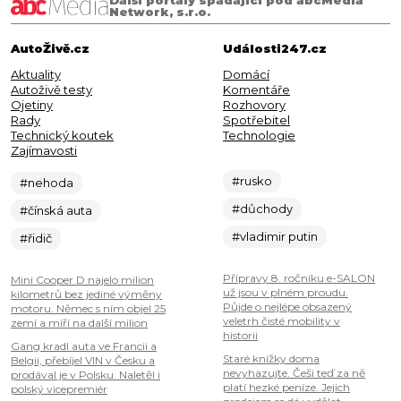
Network, s.r.o.
AutoŽivě.cz
Události247.cz
Aktuality
Domácí
Autoživě testy
Komentáře
Ojetiny
Rozhovory
Rady
Spotřebitel
Technický koutek
Technologie
Zajímavosti
#rusko
#nehoda
#důchody
#čínská auta
#vladimir putin
#řidič
Přípravy 8. ročníku e-SALON
Mini Cooper D najelo milion
už jsou v plném proudu.
kilometrů bez jediné výměny
Půjde o nejlépe obsazený
motoru. Němec s ním objel 25
veletrh čisté mobility v
zemí a míří na další milion
historii
Gang kradl auta ve Francii a
Staré knížky doma
Belgii, přebíjel VIN v Česku a
nevyhazujte. Češi teď za ně
prodával je v Polsku. Naletěl i
platí hezké peníze. Jejich
polský vicepremiér