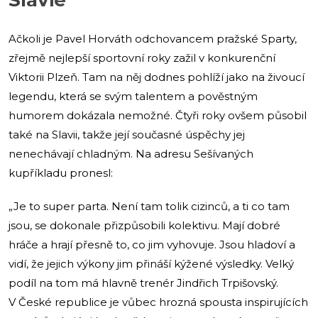
Ačkoli je Pavel Horváth odchovancem pražské Sparty,
zřejmě nejlepší sportovní roky zažil v konkurenční
Viktorii Plzeň. Tam na něj dodnes pohlíží jako na živoucí
legendu, která se svým talentem a pověstným
humorem dokázala nemožné. Čtyři roky ovšem působil
také na Slavii, takže její současné úspěchy jej
nenechávají chladným. Na adresu Sešívaných
kupříkladu pronesl:
„Je to super parta. Není tam tolik cizinců, a ti co tam
jsou, se dokonale přizpůsobili kolektivu. Mají dobré
hráče a hrají přesně to, co jim vyhovuje. Jsou hladoví a
vidí, že jejich výkony jim přináší kýžené výsledky. Velký
podíl na tom má hlavně trenér Jindřich Trpišovský.
V České republice je vůbec hrozná spousta inspirujících