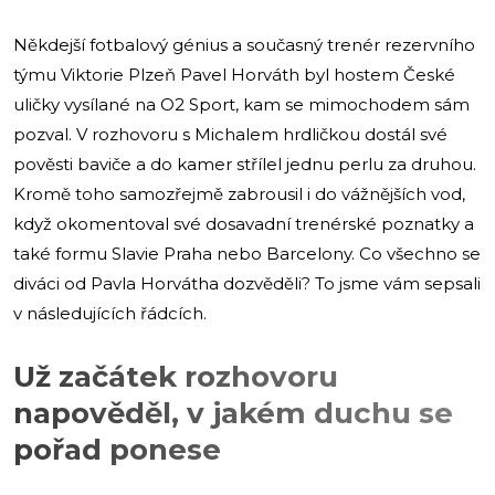
Někdejší fotbalový génius a současný trenér rezervního
týmu Viktorie Plzeň Pavel Horváth byl hostem České
uličky vysílané na O2 Sport, kam se mimochodem sám
pozval. V rozhovoru s Michalem hrdličkou dostál své
pověsti baviče a do kamer střílel jednu perlu za druhou.
Kromě toho samozřejmě zabrousil i do vážnějších vod,
když okomentoval své dosavadní trenérské poznatky a
také formu Slavie Praha nebo Barcelony. Co všechno se
diváci od Pavla Horvátha dozvěděli? To jsme vám sepsali
v následujících řádcích.
Už začátek rozhovoru
napověděl, v jakém duchu se
pořad ponese