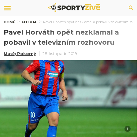
DOMŮ
FOTBAL
Pavel Horváth opět nezklamal a pobavil v televizním roz
Pavel Horváth opět nezklamal a
pobavil v televizním rozhovoru
Matěj Pokorný
28. listopadu 2019
i