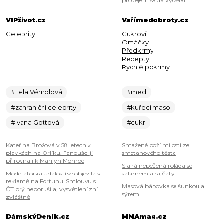
prodejem se dá vydělat
VIPživot.cz
Vařímedobroty.cz
Celebrity
Cukroví
Omáčky
Předkrmy
Recepty
Rychlé pokrmy
#Lela Vémolová
#med
#zahraniční celebrity
#kuřecí maso
#Ivana Gottová
#cukr
Kateřina Brožová v 58 letech v
Smažené boží milosti ze
plavkách na Orlíku. Fanoušci ji
smetanového těsta
přirovnali k Marilyn Monroe
Slaná nepečená roláda se
Moderátorka Událostí se objevila v
salámem a rajčaty
reklamě na Fortunu. Smlouvu s
Masová bábovka se šunkou a
ČT prý neporušila, vysvětlení zní
sýrem
zvláštně
DámskýDeník.cz
MMAmag.cz