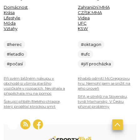
Domácnost
Zahraniční MMA
Krása
CZ/SK MMA
Lifestyle
Videa
Móda
UFC
Vztahy
KSW
#herec
#oktagon
#letadlo
#ufc
#počasí
#jiří procházka
Při svém běžném nákupu v
Khabib odmítl McGregorovu
obchodě si všimla staršího
hru: Nemohl jsem se snížit na
vozíčkáře v rozpacích. Neváhala a
jeho úroveň
přispěchala mu na pomoc
RFA je silnější na Slovensku,
Šokující příběh 8letého chlapce,
tvrdí Marhanský. V Česku
který prodělal klinickou smrt
přiznal problémy