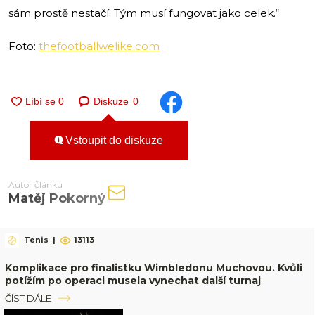
sám prostě nestačí. Tým musí fungovat jako celek.“
Foto:
thefootballwelike.com
Diskuze
0
Vstoupit do diskuze
Autor článku
Matěj Pokorný
Tenis
|
13113
Komplikace pro finalistku Wimbledonu Muchovou. Kvůli
potížím po operaci musela vynechat další turnaj
ČÍST DÁLE