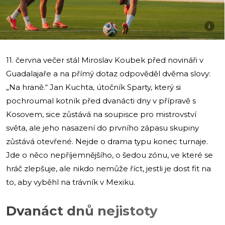
i
11. června večer stál Miroslav Koubek před novináři v
Guadalajaře a na přímý dotaz odpověděl dvěma slovy:
„Na hraně.“ Jan Kuchta, útočník Sparty, který si
pochroumal kotník před dvanácti dny v přípravě s
Kosovem, sice zůstává na soupisce pro mistrovství
světa, ale jeho nasazení do prvního zápasu skupiny
zůstává otevřené. Nejde o drama typu konec turnaje.
Jde o něco nepříjemnějšího, o šedou zónu, ve které se
hráč zlepšuje, ale nikdo nemůže říct, jestli je dost fit na
to, aby vyběhl na trávník v Mexiku.
Dvanáct dnů nejistoty