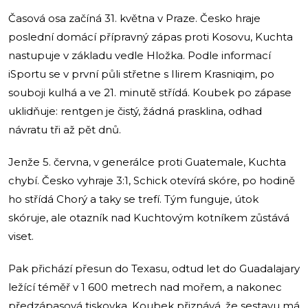
Časová osa začíná 31. května v Praze. Česko hraje
poslední domácí přípravný zápas proti Kosovu, Kuchta
nastupuje v základu vedle Hložka. Podle informací
iSportu se v první půli střetne s Ilirem Krasniqim, po
souboji kulhá a ve 21. minutě střídá. Koubek po zápase
uklidňuje: rentgen je čistý, žádná prasklina, odhad
návratu tři až pět dnů.
Jenže 5. června, v generálce proti Guatemale, Kuchta
chybí. Česko vyhraje 3:1, Schick otevírá skóre, po hodině
ho střídá Chorý a taky se trefí. Tým funguje, útok
skóruje, ale otazník nad Kuchtovým kotníkem zůstává
viset.
Pak přichází přesun do Texasu, odtud let do Guadalajary
ležící téměř v 1 600 metrech nad mořem, a nakonec
předzápasová tiskovka. Koubek přiznává, že sestavu má