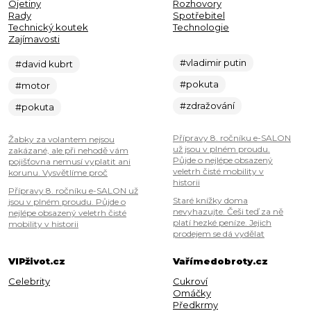
Ojetiny
Rozhovory
Rady
Spotřebitel
Technický koutek
Technologie
Zajímavosti
#vladimir putin
#david kubrt
#pokuta
#motor
#zdražování
#pokuta
Přípravy 8. ročníku e-SALON
Žabky za volantem nejsou
už jsou v plném proudu.
zakázané, ale při nehodě vám
Půjde o nejlépe obsazený
pojišťovna nemusí vyplatit ani
veletrh čisté mobility v
korunu. Vysvětlíme proč
historii
Přípravy 8. ročníku e-SALON už
Staré knížky doma
jsou v plném proudu. Půjde o
nevyhazujte. Češi teď za ně
nejlépe obsazený veletrh čisté
platí hezké peníze. Jejich
mobility v historii
prodejem se dá vydělat
VIPživot.cz
Vařímedobroty.cz
Celebrity
Cukroví
Omáčky
Předkrmy