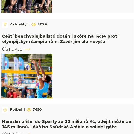
Aktuality
|
4029
Čeští beachvolejbalisté dotáhli skóre na 14:14 proti
olympijským šampionům. Závěr jim ale nevyšel
ČÍST DÁLE
Fotbal
|
7650
Haraslín přišel do Sparty za 36 milionů Kč, odejít může za
145 milionů. Láká ho Saúdská Arábie a solidní gáže