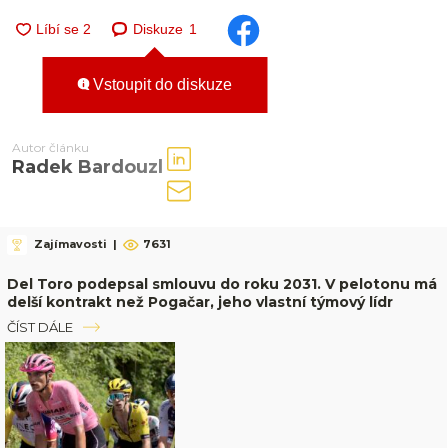
Diskuze
1
Vstoupit do diskuze
Autor článku
Radek Bardouzl
Zajímavosti
|
7631
Del Toro podepsal smlouvu do roku 2031. V pelotonu má
delší kontrakt než Pogačar, jeho vlastní týmový lídr
ČÍST DÁLE