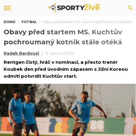
DOMŮ
FOTBAL
Obavy před startem MS. Kuchtův pochroumaný kotník stá
Obavy před startem MS. Kuchtův
pochroumaný kotník stále otéká
Radek Bardouzl
11. června 2026
Rentgen čistý, hráč v nominaci, a přesto trenér
Koubek den před úvodním zápasem s Jižní Koreou
odmítl potvrdit Kuchtův start.