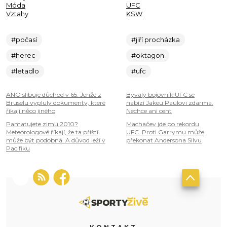
Móda
UFC
Vztahy
KSW
#počasí
#jiří procházka
#herec
#oktagon
#letadlo
#ufc
ANO slibuje důchod v 65. Jenže z
Bývalý bojovník UFC se
Bruselu vypluly dokumenty, které
nabízí Jakeu Paulovi zdarma.
říkají něco jiného
Nechce ani cent
Pamatujete zimu 2010?
Machačev jde po rekordu
Meteorologové říkají, že ta příští
UFC. Proti Garrymu může
může být podobná. A důvod leží v
překonat Andersona Silvu
Pacifiku