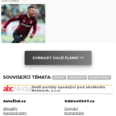
ČÍST DÁLE
ZOBRAZIT DALŠÍ ČLÁNKY
SOUVISEJÍCÍ TÉMATA:
FOTBAL
JAN KUCHTA
MS VE FOTBALE
Další portály spadající pod abcMedia
Network, s.r.o.
AutoŽivě.cz
Události247.cz
Aktuality
Domácí
Autoživě testy
Komentáře