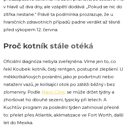
v hlavě už dva dny, ale vzápětí dodává: „Pokud se nic do
zítřka nestane.“ Právě ta podmínka prozrazuje, že u
hraničních zdravotních případů padne verdikt až těsně
před výkopem 12. června.
Proč kotník stále otéká
Oficiální diagnóza nebyla zveřejněna. Víme jen to, co
řekl Koubek: kotník, čistý rentgen, postupné zlepšení. U
měkkotkáňových poranění, jako je podvrtnutí nebo
natažení vazů, je kolísající otok po zátěži běžný i bez
zlomeniny. Podle
Mayo Clinic
se může držet týdny a
zhoršovat ho dlouhé sezení, typicky při letech. A
Kuchtův program za poslední týden zahrnoval přesně
to: přelet přes Atlantik, aklimatizace ve Fort Worth, další
let do Mexika.