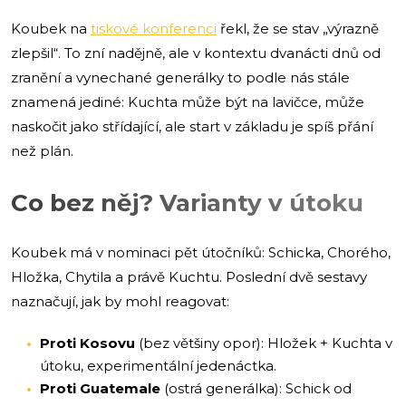
Koubek na
tiskové konferenci
řekl, že se stav „výrazně
zlepšil“. To zní nadějně, ale v kontextu dvanácti dnů od
zranění a vynechané generálky to podle nás stále
znamená jediné: Kuchta může být na lavičce, může
naskočit jako střídající, ale start v základu je spíš přání
než plán.
Co bez něj? Varianty v útoku
Koubek má v nominaci pět útočníků: Schicka, Chorého,
Hložka, Chytila a právě Kuchtu. Poslední dvě sestavy
naznačují, jak by mohl reagovat:
Proti Kosovu
(bez většiny opor): Hložek + Kuchta v
útoku, experimentální jedenáctka.
Proti Guatemale
(ostrá generálka): Schick od