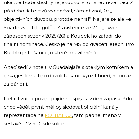
říkal, že bude šťastný za jakoukoliv roli v reprezentaci. Z
předchozích srazů vypadával, sám přiznal, že „z
objektivních důvodů, protože nehrál“. Na jaře se ale ve
Spartě zvedl (10 gólů a 4 asistence ve 24 ligových
zápasech sezony 2025/26) a Koubek ho zařadil do
finální nominace. Česko je na MS po dvaceti letech. Pro
Kuchtu je to šance, o které mluvil měsíce.
A teď sedí v hotelu v Guadalajaře s oteklým kotníkem a
čeká, jestli mu tělo dovolí tu šanci využít hned, nebo až
za pár dní.
Definitivní odpověď přijde nejspíš až v den zápasu. Kdo
chce vědět první, měl by sledovat oficiální kanály
reprezentace na
FOTBAL.CZ
, tam padne jméno v
sestavě dřív než kdekoli jinde.