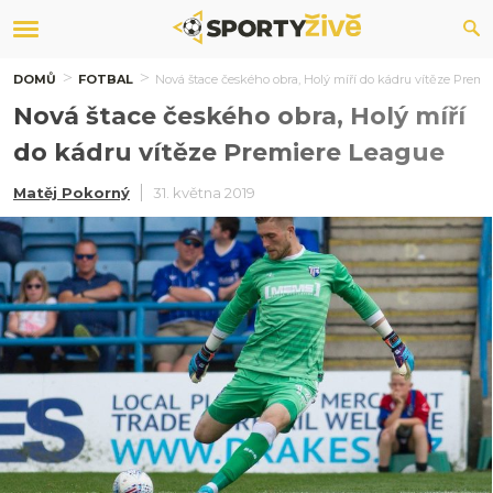
DOMŮ
FOTBAL
Nová štace českého obra, Holý míří do kádru vítěze Premi
Nová štace českého obra, Holý míří
do kádru vítěze Premiere League
Matěj Pokorný
31. května 2019