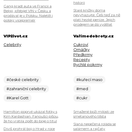
historii
Gang kradl auta ve Francii a
Staré knížky doma
Belgii, přebíjel VIN v Česku a
nevyhazujte. Češi teď za ně
prodával je v Polsku. Naletěl i
platí hezké peníze. Jejich
polský vicepremiér
prodejem se dá vydělat
VIPživot.cz
Vařímedobroty.cz
Celebrity
Cukroví
Omáčky
Předkrmy
Recepty
Rychlé pokrmy
#české celebrity
#kuřecí maso
#zahraniční celebrity
#med
#Karel Gott
#cukr
Hamilton poprvé ukázal fotky s
Smažené boží milosti ze
Kim Kardashian. Fanoušci píšou,
smetanového těsta
že ho vrátila zpět do boje o titul
Slaná nepečená roláda se
Diviš prohrál boj o Hrad v roce
salámem a rajčaty