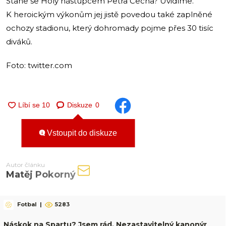
Stane se Holý nástupcem Petra Čecha? Uvidíme.
K heroickým výkonům jej jistě povedou také zaplněné
ochozy stadionu, který dohromady pojme přes 30 tisíc
diváků.
Foto: twitter.com
Diskuze
0
Vstoupit do diskuze
Autor článku
Matěj Pokorný
Fotbal
|
5283
Náskok na Spartu? Jsem rád. Nezastavitelný kanonýr