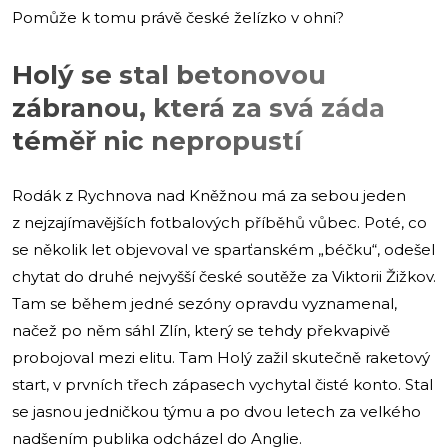
Pomůže k tomu právě české želízko v ohni?
Holý se stal betonovou
zábranou, která za svá záda
téměř nic nepropustí
Rodák z Rychnova nad Kněžnou má za sebou jeden
z nejzajímavějších fotbalových příběhů vůbec. Poté, co
se několik let objevoval ve sparťanském „béčku“, odešel
chytat do druhé nejvyšší české soutěže za Viktorii Žižkov.
Tam se během jedné sezóny opravdu vyznamenal,
načež po něm sáhl Zlín, který se tehdy překvapivě
probojoval mezi elitu. Tam Holý zažil skutečně raketový
start, v prvních třech zápasech vychytal čisté konto. Stal
se jasnou jedničkou týmu a po dvou letech za velkého
nadšením publika odcházel do Anglie.