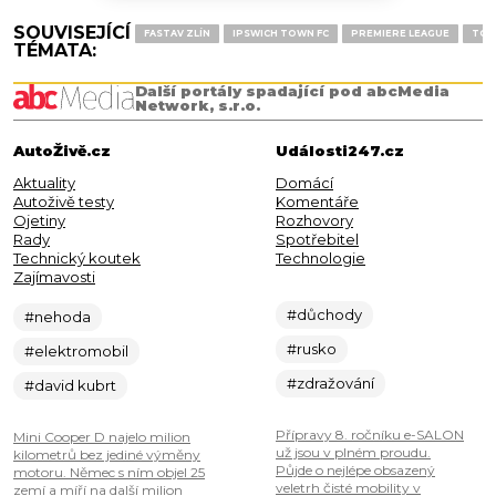
SOUVISEJÍCÍ
FASTAV ZLÍN
IPSWICH TOWN FC
PREMIERE LEAGUE
TOM
TÉMATA:
Další portály spadající pod abcMedia
Network, s.r.o.
AutoŽivě.cz
Události247.cz
Aktuality
Domácí
Autoživě testy
Komentáře
Ojetiny
Rozhovory
Rady
Spotřebitel
Technický koutek
Technologie
Zajímavosti
#důchody
#nehoda
#rusko
#elektromobil
#zdražování
#david kubrt
Přípravy 8. ročníku e-SALON
Mini Cooper D najelo milion
už jsou v plném proudu.
kilometrů bez jediné výměny
Půjde o nejlépe obsazený
motoru. Němec s ním objel 25
veletrh čisté mobility v
zemí a míří na další milion