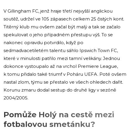
V Gillingham FC, jenž hraje třetí nejvyšší anglickou
soutěž, udržel ve 105 zápasech celkem 25 čistých kont.
Titěrný klub mu ovšem začal být malý a tak se začalo
spekulovat o jeho případném přestupu výš. To se
nakonec opravdu potvrdilo, když po
sedmadvacetiletém talentu sáhlo Ipswich Town FC,
které v minulosti patřilo mezi tamní velikány. Jednou
dokonce vystoupalo až na vrchol Premiere League,
k tomu přidalo také triumf v Poháru UEFA. Poté ovšem
nastal zlom, týmu se přestalo ve všech ohledech dařit.
Korunu zmaru dodal sestup do druhé ligy v sezóně
2004/2005.
Pomůže Holý na cestě mezi
fotbalovou smetánku?