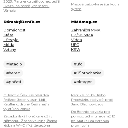
2023. Partnerku tajil dodnes, teď ji
Masová bábovka se šunkou a
ukázal na místě, kde se fotí i
sýrem
Vémola
DámskýDeník.cz
MMAmag.cz
Domácnost
Zahraniční MMA
Krása
CZ/SK MMA
Lifestyle
Videa
Móda
UFC
Vztahy
KSW
#letadlo
#ufc
#herec
#jiří procházka
#počasí
#oktagon
O Tesco v Česku se hlásí dva
Patrik Kincl by Jiřího
řetězce. Jeden vlastní Lidl i
Procházku rád viděl proti
Kaufland, druhý Češi znají z
Janu Błachowiczovi
výletů do Polska
Do Bohnic ho vezla pro
Západonilská horečka je už i v
pomoc, teď mu hrozí až 12
Německu. Žádná vakcína, žádná
let. Matka Lea Beránka
léčba a WHO říká, že sezóna
promluvila