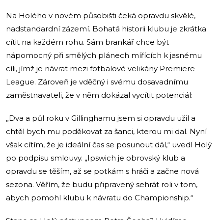
Na Holého v novém působišti čeká opravdu skvělé,
nadstandardní zázemí. Bohatá historii klubu je zkrátka
cítit na každém rohu. Sám brankář chce být
nápomocný při smělých plánech mířících k jasnému
cíli, jímž je návrat mezi fotbalové velikány Premiere
League. Zároveň je vděčný i svému dosavadnímu
zaměstnavateli, že v něm dokázal vycítit potenciál:
„Dva a půl roku v Gillinghamu jsem si opravdu užil a
chtěl bych mu poděkovat za šanci, kterou mi dal. Nyní
však cítím, že je ideální čas se posunout dál,“ uvedl Holý
po podpisu smlouvy. „Ipswich je obrovský klub a
opravdu se těším, až se potkám s hráči a začne nová
sezona. Věřím, že budu připravený sehrát roli v tom,
abych pomohl klubu k návratu do Championship.“