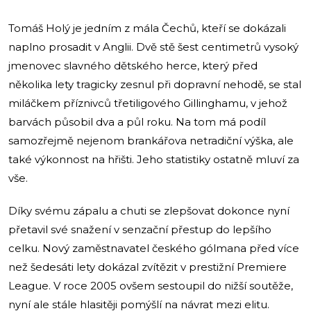
Tomáš Holý je jedním z mála Čechů, kteří se dokázali
naplno prosadit v Anglii. Dvě stě šest centimetrů vysoký
jmenovec slavného dětského herce, který před
několika lety tragicky zesnul při dopravní nehodě, se stal
miláčkem příznivců třetiligového Gillinghamu, v jehož
barvách působil dva a půl roku. Na tom má podíl
samozřejmě nejenom brankářova netradiční výška, ale
také výkonnost na hřišti. Jeho statistiky ostatně mluví za
vše.
Díky svému zápalu a chuti se zlepšovat dokonce nyní
přetavil své snažení v senzační přestup do lepšího
celku. Nový zaměstnavatel českého gólmana před více
než šedesáti lety dokázal zvítězit v prestižní Premiere
League. V roce 2005 ovšem sestoupil do nižší soutěže,
nyní ale stále hlasitěji pomýšlí na návrat mezi elitu.