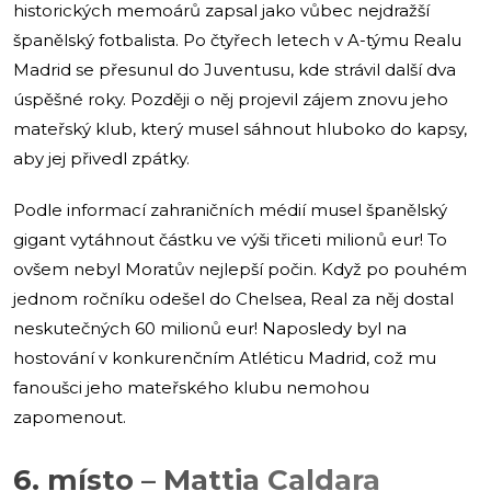
historických memoárů zapsal jako vůbec nejdražší
španělský fotbalista. Po čtyřech letech v A-týmu Realu
Madrid se přesunul do Juventusu, kde strávil další dva
úspěšné roky. Později o něj projevil zájem znovu jeho
mateřský klub, který musel sáhnout hluboko do kapsy,
aby jej přivedl zpátky.
Podle informací zahraničních médií musel španělský
gigant vytáhnout částku ve výši třiceti milionů eur! To
ovšem nebyl Moratův nejlepší počin. Když po pouhém
jednom ročníku odešel do Chelsea, Real za něj dostal
neskutečných 60 milionů eur! Naposledy byl na
hostování v konkurenčním Atléticu Madrid, což mu
fanoušci jeho mateřského klubu nemohou
zapomenout.
6. místo – Mattia Caldara