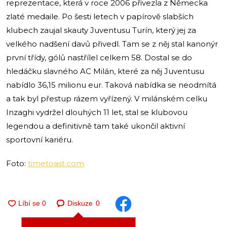
reprezentace, která v roce 2006 přivezla z Německa
zlaté medaile. Po šesti letech v papírově slabších
klubech zaujal skauty Juventusu Turín, který jej za
velkého nadšení davů přivedl. Tam se z něj stal kanonýr
první třídy, gólů nastřílel celkem 58. Dostal se do
hledáčku slavného AC Milán, které za něj Juventusu
nabídlo 36,15 milionu eur. Taková nabídka se neodmítá
a tak byl přestup rázem vyřízený. V milánském celku
Inzaghi vydržel dlouhých 11 let, stal se klubovou
legendou a definitivně tam také ukončil aktivní
sportovní kariéru.
Foto:
timetoast.com
Diskuze
0