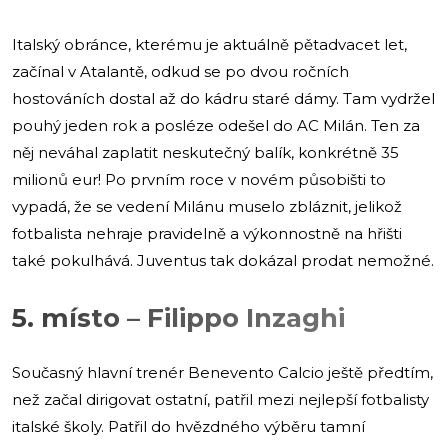
Italský obránce, kterému je aktuálně pětadvacet let,
začínal v Atalantě, odkud se po dvou ročních
hostováních dostal až do kádru staré dámy. Tam vydržel
pouhý jeden rok a posléze odešel do AC Milán. Ten za
něj neváhal zaplatit neskutečný balík, konkrétně 35
milionů eur! Po prvním roce v novém působišti to
vypadá, že se vedení Milánu muselo zbláznit, jelikož
fotbalista nehraje pravidelně a výkonnostně na hřišti
také pokulhává. Juventus tak dokázal prodat nemožné.
5. místo – Filippo Inzaghi
Současný hlavní trenér Benevento Calcio ještě předtím,
než začal dirigovat ostatní, patřil mezi nejlepší fotbalisty
italské školy. Patřil do hvězdného výběru tamní