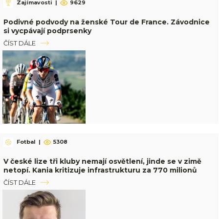
Zajímavosti
|
9629
Podivné podvody na ženské Tour de France. Závodnice
si vycpávají podprsenky
ČÍST DÁLE
Fotbal
|
5308
V české lize tři kluby nemají osvětlení, jinde se v zimě
netopí. Kania kritizuje infrastrukturu za 770 milionů
ČÍST DÁLE