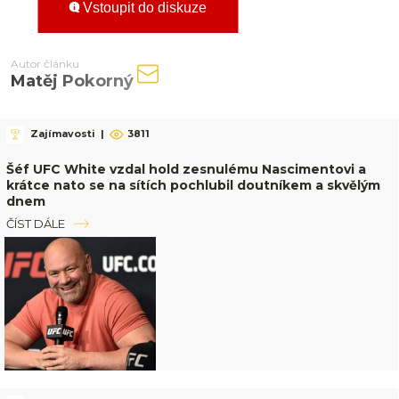
Vstoupit do diskuze
Autor článku
Matěj Pokorný
Zajímavosti
|
3811
Šéf UFC White vzdal hold zesnulému Nascimentovi a
krátce nato se na sítích pochlubil doutníkem a skvělým
dnem
ČÍST DÁLE