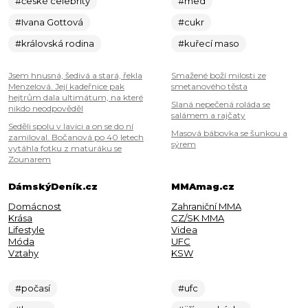
#české celebrity
#med
#Ivana Gottová
#cukr
#královská rodina
#kuřecí maso
Jsem hnusná, šedivá a stará, řekla
Smažené boží milosti ze
Menzelová. Její kadeřnice pak
smetanového těsta
hejtrům dala ultimátum, na které
Slaná nepečená roláda se
nikdo neodpověděl
salámem a rajčaty
Seděli spolu v lavici a on se do ní
Masová bábovka se šunkou a
zamiloval. Bočanová po 40 letech
sýrem
vytáhla fotku z maturáku se
Zounarem
DámskýDeník.cz
MMAmag.cz
Domácnost
Zahraniční MMA
Krása
CZ/SK MMA
Lifestyle
Videa
Móda
UFC
Vztahy
KSW
#počasí
#ufc