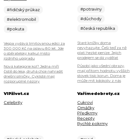
#potraviny
#řidičský průkaz
#důchody
#elektromobil
#česká republika
#pokuta
Staré knížky doma
Vespa vydává limitovanou edici za
nevyhazujte. Češi teď za ně
300 000 Kč na oslavu 80 let. Jde
platí hezké peníze. Jejich
o sběratelský kalkul místo
prodejem se dá vydělat
jízdního upgradu
Působí jako všední obrazy,
Nová kategorie kol? Jedna míří
mají přitom hodnotu vyšších
čistě do lesa, druhá chce nahradit
stovek tisíc korun. Doma je
dnešní silničky. Cyklisté mají
může mít kdokoliv z nás
rozporuplné názory
VIPživot.cz
Vařímedobroty.cz
Celebrity
Cukroví
Omáčky
Předkrmy
Recepty
Rychlé pokrmy