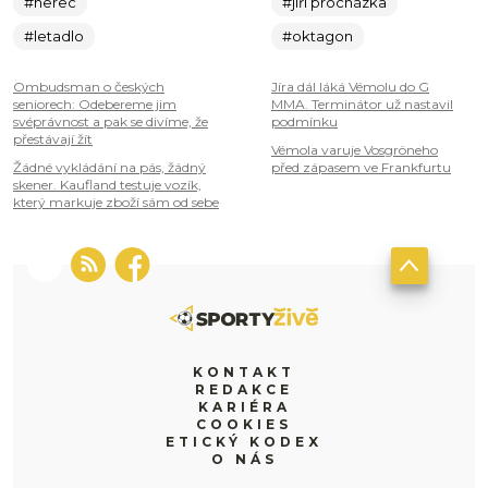
#herec
#jiří procházka
#letadlo
#oktagon
Ombudsman o českých
Jíra dál láká Vémolu do G
seniorech: Odebereme jim
MMA. Terminátor už nastavil
svéprávnost a pak se divíme, že
podmínku
přestávají žít
Vémola varuje Vosgröneho
Žádné vykládání na pás, žádný
před zápasem ve Frankfurtu
skener. Kaufland testuje vozík,
který markuje zboží sám od sebe
KONTAKT
REDAKCE
KARIÉRA
COOKIES
ETICKÝ KODEX
O NÁS