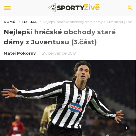
DOMŮ
FOTBAL
Nejlepší hráčské obchody staré dámy z Juventusu (3.část)
Nejlepší hráčské obchody staré
dámy z Juventusu (3.část)
Matěj Pokorný
27. července 2019
i