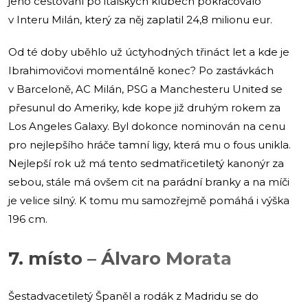
jeho cestování po italských klubech pokračovalo
v Interu Milán, který za něj zaplatil 24,8 milionu eur.
Od té doby uběhlo už úctyhodných třináct let a kde je
Ibrahimovičovi momentálně konec? Po zastávkách
v Barceloně, AC Milán, PSG a Manchesteru United se
přesunul do Ameriky, kde kope již druhým rokem za
Los Angeles Galaxy. Byl dokonce nominován na cenu
pro nejlepšího hráče tamní ligy, která mu o fous unikla.
Nejlepší rok už má tento sedmatřicetiletý kanonýr za
sebou, stále má ovšem cit na parádní branky a na míči
je velice silný. K tomu mu samozřejmě pomáhá i výška
196 cm.
7. místo – Álvaro Morata
Šestadvacetiletý Španěl a rodák z Madridu se do