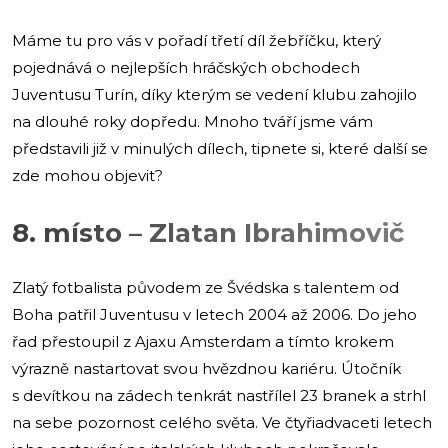
Máme tu pro vás v pořadí třetí díl žebříčku, který
pojednává o nejlepších hráčských obchodech
Juventusu Turín, díky kterým se vedení klubu zahojilo
na dlouhé roky dopředu. Mnoho tváří jsme vám
představili již v minulých dílech, tipnete si, které další se
zde mohou objevit?
8. místo – Zlatan Ibrahimovič
Zlatý fotbalista původem ze Švédska s talentem od
Boha patřil Juventusu v letech 2004 až 2006. Do jeho
řad přestoupil z Ajaxu Amsterdam a tímto krokem
výrazně nastartovat svou hvězdnou kariéru. Útočník
s devítkou na zádech tenkrát nastřílel 23 branek a strhl
na sebe pozornost celého světa. Ve čtyřiadvaceti letech