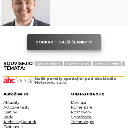
ZOBRAZIT DALŠÍ ČLÁNKY
SOUVISEJÍCÍ
ÁLVARO MORATA
FILIPPO INZAGHI
JUVENTUS TURÍN
MA
TÉMATA:
Další portály spadající pod abcMedia
Network, s.r.o.
AutoŽivě.cz
Události247.cz
Aktuality
Domácí
Autoživě testy
Komentáře
Ojetiny
Rozhovory
Rady
Spotřebitel
Technický koutek
Technologie
Zajímavosti