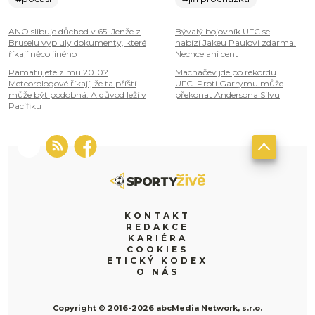
ANO slibuje důchod v 65. Jenže z
Bývalý bojovník UFC se
Bruselu vypluly dokumenty, které
nabízí Jakeu Paulovi zdarma.
říkají něco jiného
Nechce ani cent
Pamatujete zimu 2010?
Machačev jde po rekordu
Meteorologové říkají, že ta příští
UFC. Proti Garrymu může
může být podobná. A důvod leží v
překonat Andersona Silvu
Pacifiku
KONTAKT
REDAKCE
KARIÉRA
COOKIES
ETICKÝ KODEX
O NÁS
Copyright © 2016-2026 abcMedia Network, s.r.o.