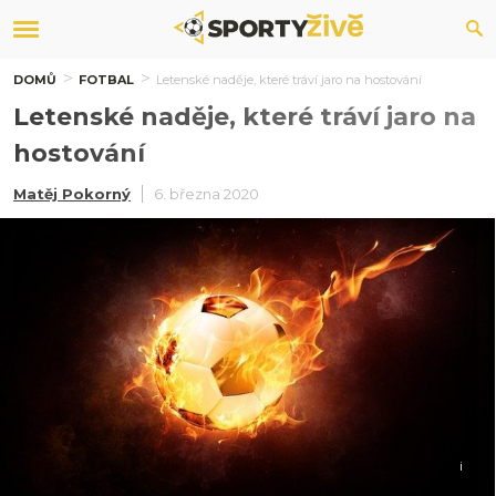
DOMŮ
FOTBAL
Letenské naděje, které tráví jaro na hostování
Letenské naděje, které tráví jaro na
hostování
Matěj Pokorný
6. března 2020
i