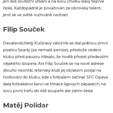
jen dvě soutěžní utkání a na svou chvilku slávy teprve
čeká. Každopádně je považován za obrovský talent,
jenž se ve světě rozhodně neztratí.
Filip Souček
Devatenáctiletý Kučeravý záložník se stal jedinou zimní
posilou Sparty (za nemalé peníze), přestože vedení
klubu před pauzou hlásalo, že hodlá přivést především
nějakého stopera. Ani Filip Souček se na nové adrese
dlouho neohřál, letenský klub jej obratem poslal na
hostování do klubu, kde s fotbalem začínal. SFC Opava
dala fotbalistovi šanci ve třinácti ligových zápasech, na
svou první trefu do sítě soupeře ale zatím čeká.
Matěj Polidar