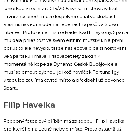
Jiří Kulhánek je kovaným odchovancem Sparty. S tamní
juniorkou v ročníku 2015/2016 vyhrál mistrovský titul.
První zkušenosti mezi dospělými sbíral ve službách
Vlašimi, následně odehrál jedenáct zápasů za Slovan
Liberec. Protože na hřišti odváděl kvalitní výkony, Sparta
mu dala příležitost ve svém elitním mužstvu. Na první
pokus to ale nevyšlo, takže následovalo další hostování
ve Spartaku Trnava. Třiadvacetiletý záložník
momentálně kope za Dynamo České Budějovice a
musí se dmout pýchou, jelikož nováček Fortuna ligy
v tabulce zaujímá čtvrté místo a předběhl už dokonce i
Spartu.
Filip Havelka
Podobný fotbalový příběh má za sebou i Filip Havelka,
pro kterého na Letné nebylo místo. Proto ostatně už