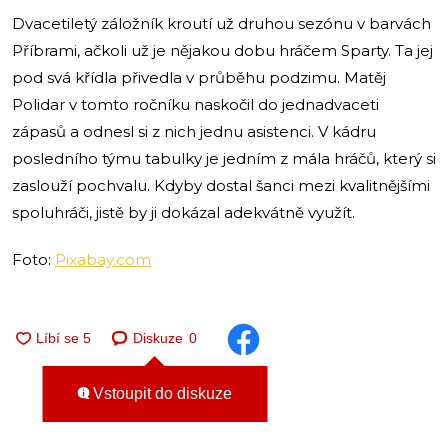
Dvacetiletý záložník kroutí už druhou sezónu v barvách
Příbrami, ačkoli už je nějakou dobu hráčem Sparty. Ta jej
pod svá křídla přivedla v průběhu podzimu. Matěj
Polidar v tomto ročníku naskočil do jednadvaceti
zápasů a odnesl si z nich jednu asistenci. V kádru
posledního týmu tabulky je jedním z mála hráčů, který si
zaslouží pochvalu. Kdyby dostal šanci mezi kvalitnějšími
spoluhráči, jistě by ji dokázal adekvátně využít.
Foto:
Pixabay.com
Diskuze
0
Vstoupit do diskuze