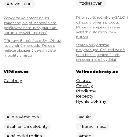
#zdražování
#david kubrt
Přípravy 8. ročníku e-SALON
Žabky za volantem nejsou
už jsou v plném proudu.
zakázané, ale při nehodě vám
Půjde o nejlépe obsazený
pojišťovna nemusí vyplatit ani
veletrh čisté mobility v
korunu. Vysvětlíme proč
historii
Přípravy 8. ročníku e-SALON už
Staré knížky doma
jsou v plném proudu. Půjde o
nevyhazujte. Češi teď za ně
nejlépe obsazený veletrh čisté
platí hezké peníze. Jejich
mobility v historii
prodejem se dá vydělat
VIPživot.cz
Vařímedobroty.cz
Celebrity
Cukroví
Omáčky
Předkrmy
Recepty
Rychlé pokrmy
#Lela Vémolová
#cukr
#zahraniční celebrity
#kuřecí maso
#královská rodina
#med