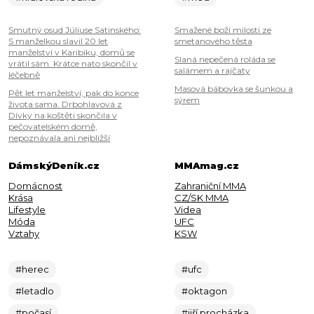
Smutný osud Júliuse Satinského:
Smažené boží milosti ze
S manželkou slavil 20 let
smetanového těsta
manželství v Karibiku, domů se
Slaná nepečená roláda se
vrátil sám. Krátce nato skončil v
salámem a rajčaty
léčebně
Masová bábovka se šunkou a
Pět let manželství, pak do konce
sýrem
života sama. Drbohlavová z
Dívky na koštěti skončila v
pečovatelském domě,
nepoznávala ani nejbližší
DámskýDeník.cz
MMAmag.cz
Domácnost
Zahraniční MMA
Krása
CZ/SK MMA
Lifestyle
Videa
Móda
UFC
Vztahy
KSW
#herec
#ufc
#letadlo
#oktagon
#počasí
#jiří procházka