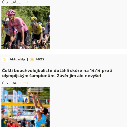
ČÍST DÁLE
Aktuality
|
4927
Čeští beachvolejbalisté dotáhli skóre na 14:14 proti
olympijským šampionům. Závěr jim ale nevyšel
ČÍST DÁLE