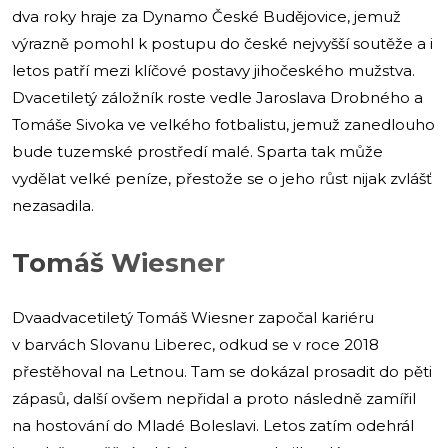
dva roky hraje za Dynamo České Budějovice, jemuž
výrazně pomohl k postupu do české nejvyšší soutěže a i
letos patří mezi klíčové postavy jihočeského mužstva.
Dvacetiletý záložník roste vedle Jaroslava Drobného a
Tomáše Sivoka ve velkého fotbalistu, jemuž zanedlouho
bude tuzemské prostředí malé. Sparta tak může
vydělat velké peníze, přestože se o jeho růst nijak zvlášť
nezasadila.
Tomáš Wiesner
Dvaadvacetiletý Tomáš Wiesner započal kariéru
v barvách Slovanu Liberec, odkud se v roce 2018
přestěhoval na Letnou. Tam se dokázal prosadit do pěti
zápasů, další ovšem nepřidal a proto následně zamířil
na hostování do Mladé Boleslavi. Letos zatím odehrál