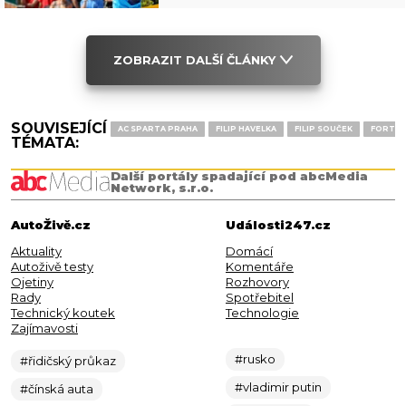
ZOBRAZIT DALŠÍ ČLÁNKY
SOUVISEJÍCÍ
AC SPARTA PRAHA
FILIP HAVELKA
FILIP SOUČEK
FORTUN
TÉMATA:
Další portály spadající pod abcMedia
Network, s.r.o.
AutoŽivě.cz
Události247.cz
Aktuality
Domácí
Autoživě testy
Komentáře
Ojetiny
Rozhovory
Rady
Spotřebitel
Technický koutek
Technologie
Zajímavosti
#rusko
#řidičský průkaz
#vladimir putin
#čínská auta