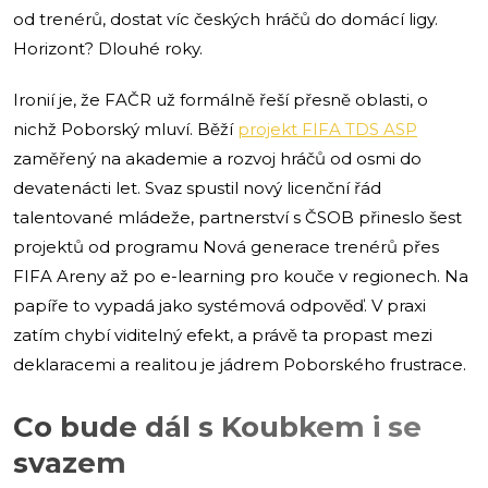
od trenérů, dostat víc českých hráčů do domácí ligy.
Horizont? Dlouhé roky.
Ironií je, že FAČR už formálně řeší přesně oblasti, o
nichž Poborský mluví. Běží
projekt FIFA TDS ASP
zaměřený na akademie a rozvoj hráčů od osmi do
devatenácti let. Svaz spustil nový licenční řád
talentované mládeže, partnerství s ČSOB přineslo šest
projektů od programu Nová generace trenérů přes
FIFA Areny až po e-learning pro kouče v regionech. Na
papíře to vypadá jako systémová odpověď. V praxi
zatím chybí viditelný efekt, a právě ta propast mezi
deklaracemi a realitou je jádrem Poborského frustrace.
Co bude dál s Koubkem i se
svazem