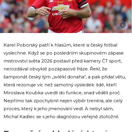
i
Karel Poborský patří k hlasům, které si český fotbal
vyslechne. Když se po posledním skupinovém zápase
mistrovství světa 2026 postavil před kamery ČT sport,
nerozdával obvyklé pozápasové fráze. Řekl, že
šampionát český tým „svlékl donaha“, a pak přidal větu,
která rezonuje víc než samotný výsledek: lidé, kteří
Miroslava Koubka uvedli do funkce, snad věděli proč.
Nepřímo tak zpochybnil nejen výběr trenéra, ale celý
proces, který k jeho jmenování vedl. A nebyl sám,
Michal Kadlec se s jeho diagnózou veřejně ztotožnil.