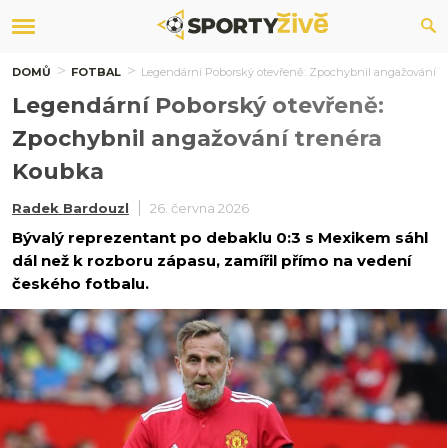
DOMŮ
FOTBAL
Legendární Poborský otevřeně: Zpochybnil angažování t
Legendární Poborský otevřeně:
Zpochybnil angažování trenéra
Koubka
Radek Bardouzl
26. června 2026
Bývalý reprezentant po debaklu 0:3 s Mexikem sáhl
dál než k rozboru zápasu, zamířil přímo na vedení
českého fotbalu.