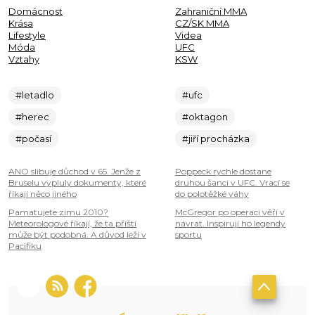
Domácnost
Zahraniční MMA
Krása
CZ/SK MMA
Lifestyle
Videa
Móda
UFC
Vztahy
KSW
#letadlo
#ufc
#herec
#oktagon
#počasí
#jiří procházka
ANO slibuje důchod v 65. Jenže z
Poppeck rychle dostane
Bruselu vypluly dokumenty, které
druhou šanci v UFC. Vrací se
říkají něco jiného
do polotěžké váhy
Pamatujete zimu 2010?
McGregor po operaci věří v
Meteorologové říkají, že ta příští
návrat. Inspirují ho legendy
může být podobná. A důvod leží v
sportu
Pacifiku