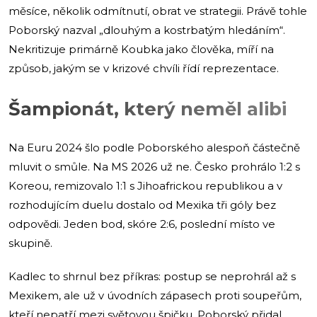
měsíce, několik odmítnutí, obrat ve strategii. Právě tohle
Poborský nazval „dlouhým a kostrbatým hledáním“.
Nekritizuje primárně Koubka jako člověka, míří na
způsob, jakým se v krizové chvíli řídí reprezentace.
Šampionát, který neměl alibi
Na Euru 2024 šlo podle Poborského alespoň částečně
mluvit o smůle. Na MS 2026 už ne. Česko prohrálo 1:2 s
Koreou, remizovalo 1:1 s Jihoafrickou republikou a v
rozhodujícím duelu dostalo od Mexika tři góly bez
odpovědi. Jeden bod, skóre 2:6, poslední místo ve
skupině.
Kadlec to shrnul bez příkras: postup se neprohrál až s
Mexikem, ale už v úvodních zápasech proti soupeřům,
kteří nepatří mezi světovou špičku. Poborský přidal