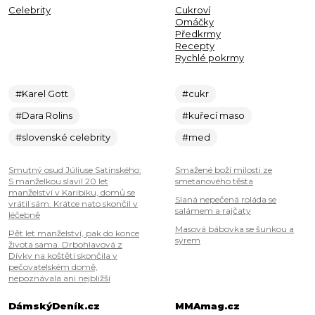
Celebrity
Cukroví
Omáčky
Předkrmy
Recepty
Rychlé pokrmy
#Karel Gott
#cukr
#Dara Rolins
#kuřecí maso
#slovenské celebrity
#med
Smutný osud Júliuse Satinského:
Smažené boží milosti ze
S manželkou slavil 20 let
smetanového těsta
manželství v Karibiku, domů se
Slaná nepečená roláda se
vrátil sám. Krátce nato skončil v
salámem a rajčaty
léčebně
Masová bábovka se šunkou a
Pět let manželství, pak do konce
sýrem
života sama. Drbohlavová z
Dívky na koštěti skončila v
pečovatelském domě,
nepoznávala ani nejbližší
DámskýDeník.cz
MMAmag.cz