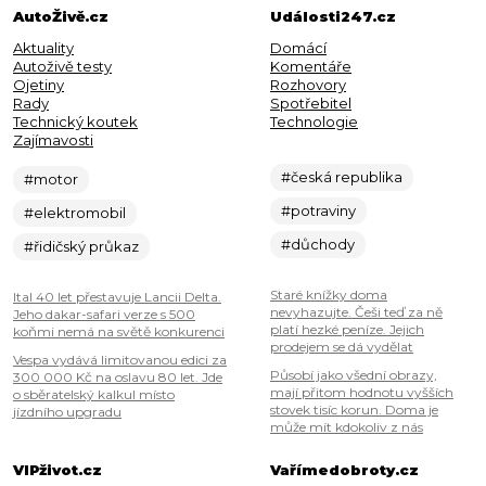
AutoŽivě.cz
Události247.cz
Aktuality
Domácí
Autoživě testy
Komentáře
Ojetiny
Rozhovory
Rady
Spotřebitel
Technický koutek
Technologie
Zajímavosti
#česká republika
#motor
#potraviny
#elektromobil
#důchody
#řidičský průkaz
Staré knížky doma
Ital 40 let přestavuje Lancii Delta.
nevyhazujte. Češi teď za ně
Jeho dakar-safari verze s 500
platí hezké peníze. Jejich
koňmi nemá na světě konkurenci
prodejem se dá vydělat
Vespa vydává limitovanou edici za
Působí jako všední obrazy,
300 000 Kč na oslavu 80 let. Jde
mají přitom hodnotu vyšších
o sběratelský kalkul místo
stovek tisíc korun. Doma je
jízdního upgradu
může mít kdokoliv z nás
VIPživot.cz
Vařímedobroty.cz