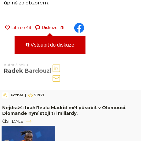
úplně za obzorem.
Diskuze
28
Vstoupit do diskuze
Autor článku
Radek Bardouzl
Fotbal
|
51971
Nejdražší hráč Realu Madrid měl působit v Olomouci.
Diomande nyní stojí tři miliardy.
ČÍST DÁLE