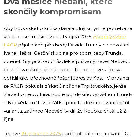
Dva měsíce hledání, které
skončily kompromisem
Aby Poborského kritika dávala plný smysl, je potřeba se
vrátit o osm měsíců zpět. 15. října 2025
výkonný výbor
FAČR
přijal návrh předsedy Davida Trundy na odvolání
Ivana Haška. Gesční skupina pro sport, tedy Trunda,
Zdeněk Grygera, Adolf Šádek a přizvaný Pavel Nedvěd,
dostala za úkol najít nástupce. Listopadové zápasy
odřídil jako přechodné řešení Jaroslav Köstl. V prosinci
se FAČR pokusila získat Jindřicha Trpišovského, jenže
Slavia ho neuvolnila. Podle pozdějšího vysvětlení Trundy
a Nedvěda měla zpočátku prioritu dokonce zahraniční
varianta, zatímco Nedvěd tvrdil, že Koubka chtěl už 21.
října.
Teprve
19. prosince 2025
padlo oficiální jmenování. Dva