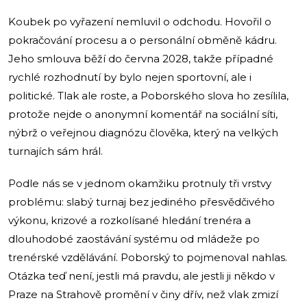
Koubek po vyřazení nemluvil o odchodu. Hovořil o
pokračování procesu a o personální obměně kádru.
Jeho smlouva běží do června 2028, takže případné
rychlé rozhodnutí by bylo nejen sportovní, ale i
politické. Tlak ale roste, a Poborského slova ho zesílila,
protože nejde o anonymní komentář na sociální síti,
nýbrž o veřejnou diagnózu člověka, který na velkých
turnajích sám hrál.
Podle nás se v jednom okamžiku protnuly tři vrstvy
problému: slabý turnaj bez jediného přesvědčivého
výkonu, krizové a rozkolísané hledání trenéra a
dlouhodobé zaostávání systému od mládeže po
trenérské vzdělávání. Poborský to pojmenoval nahlas.
Otázka teď není, jestli má pravdu, ale jestli ji někdo v
Praze na Strahově promění v činy dřív, než vlak zmizí