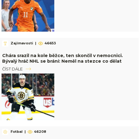
Zajímavosti
|
46653
Chára srazil na kole běžce, ten skončil v nemocnici.
Bývalý hráč NHL se brání: Neměl na stezce co dělat
ČÍST DÁLE
Fotbal
|
46208