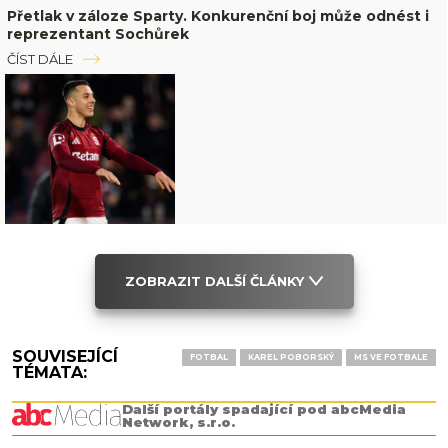
Přetlak v záloze Sparty. Konkurenční boj může odnést i
reprezentant Sochůrek
ČÍST DÁLE
ZOBRAZIT DALŠÍ ČLÁNKY
SOUVISEJÍCÍ
FOTBAL
KAREL POBORSKÝ
MS VE FOTBALE
TÉMATA:
Další portály spadající pod abcMedia
Network, s.r.o.