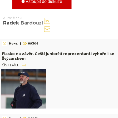
Vstoupit do diskuze
Autor článku
Radek Bardouzl
Hokej
|
89304
Fiasko na závěr. Čeští juniorští reprezentanti vyhořeli se
Švýcarskem
ČÍST DÁLE