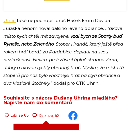
Uhrin
také nepochopil, proč Hašek krom Davida
Juráska nenominoval dalšího levého obránce.
„Takové
místo bych chtěl mít zdvojené,
vzal bych ze Sparty buď
Ryneše, nebo Zeleného.
Stoper Hranáč, který ještě před
rokem hrál baráž za Pardubice, doplatil na svou
nezkušenost. Nevím, proč zůstal úplně stranou Zima,
dobrý a hlavně rychlý obranný hráč. Myslím, že místo tří
stoperů pro nás bylo vhodnější hrát na čtyři obránce a
dva klasické útočníky,“
dodal pro ČTK Uhrin.
Souhlasíte s názory Dušana Uhrina mladšího?
Napište nám do komentářů
Diskuze
53