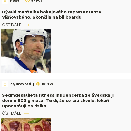
Hokej
|
84901
Bývalá manželka hokejového reprezentanta
Višňovského. Skončila na billboardu
ČÍST DÁLE
Zajímavosti
|
86839
Sedmdesátiletá fitness influencerka ze Švédska jí
denně 800 g masa. Tvrdí, že se cítí skvěle, lékaři
upozorňují na rizika
ČÍST DÁLE