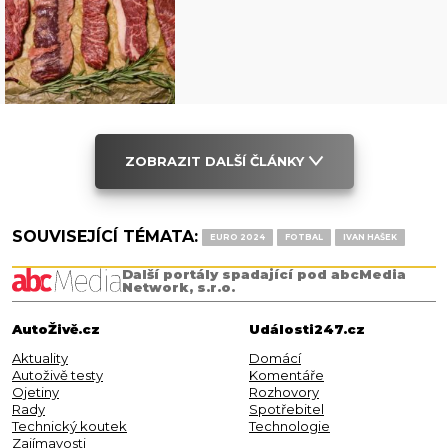
ZOBRAZIT DALŠÍ ČLÁNKY
SOUVISEJÍCÍ TÉMATA:
EURO 2024
FOTBAL
IVAN HAŠEK
Další portály spadající pod abcMedia
Network, s.r.o.
AutoŽivě.cz
Události247.cz
Aktuality
Domácí
Autoživě testy
Komentáře
Ojetiny
Rozhovory
Rady
Spotřebitel
Technický koutek
Technologie
Zajímavosti