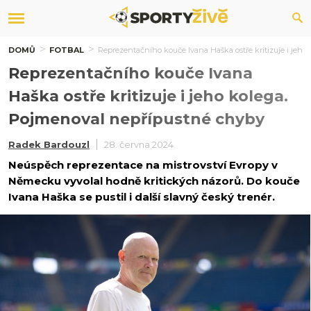
DOMŮ
FOTBAL
Reprezentačního kouče Ivana Haška ostře kritizuje i jeh
Reprezentačního kouče Ivana
Haška ostře kritizuje i jeho kolega.
Pojmenoval nepřípustné chyby
Radek Bardouzl
28. června 2024
Neúspěch reprezentace na mistrovství Evropy v
Německu vyvolal hodně kritických názorů. Do kouče
Ivana Haška se pustil i další slavný český trenér.