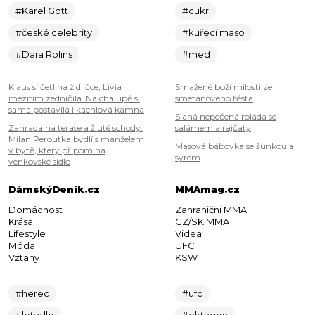
#Karel Gott
#cukr
#české celebrity
#kuřecí maso
#Dara Rolins
#med
Klaus si četl na židličce, Livia
Smažené boží milosti ze
mezitím zedničila. Na chalupě si
smetanového těsta
sama postavila i kachlová kamna
Slaná nepečená roláda se
Zahrada na terase a žluté schody.
salámem a rajčaty
Milan Peroutka bydlí s manželem
Masová bábovka se šunkou a
v bytě, který připomíná
sýrem
venkovské sídlo
DámskýDeník.cz
MMAmag.cz
Domácnost
Zahraniční MMA
Krása
CZ/SK MMA
Lifestyle
Videa
Móda
UFC
Vztahy
KSW
#herec
#ufc
#letadlo
#oktagon