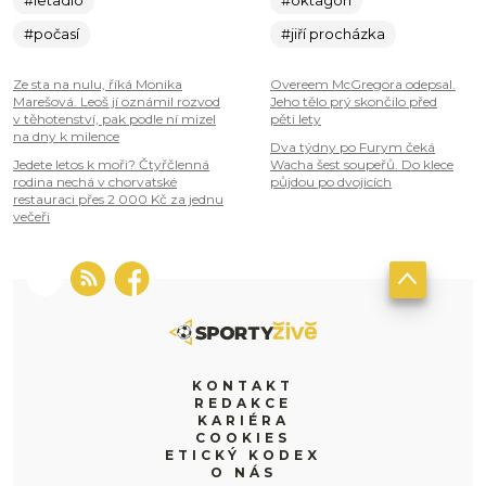
#počasí
#jiří procházka
Ze sta na nulu, říká Monika
Overeem McGregora odepsal.
Marešová. Leoš jí oznámil rozvod
Jeho tělo prý skončilo před
v těhotenství, pak podle ní mizel
pěti lety
na dny k milence
Dva týdny po Furym čeká
Jedete letos k moři? Čtyřčlenná
Wacha šest soupeřů. Do klece
rodina nechá v chorvatské
půjdou po dvojicích
restauraci přes 2 000 Kč za jednu
večeři
KONTAKT
REDAKCE
KARIÉRA
COOKIES
ETICKÝ KODEX
O NÁS