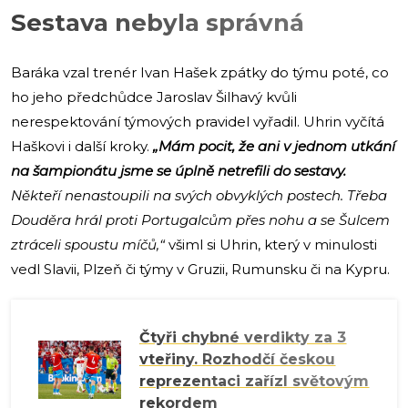
Sestava nebyla správná
Baráka vzal trenér Ivan Hašek zpátky do týmu poté, co
ho jeho předchůdce Jaroslav Šilhavý kvůli
nerespektování týmových pravidel vyřadil. Uhrin vyčítá
Haškovi i další kroky.
„Mám pocit, že ani v jednom utkání
na šampionátu jsme se úplně netrefili do sestavy.
Někteří nenastoupili na svých obvyklých postech. Třeba
Douděra hrál proti Portugalcům přes nohu a se Šulcem
ztráceli spoustu míčů,“
všiml si Uhrin, který v minulosti
vedl Slavii, Plzeň či týmy v Gruzii, Rumunsku či na Kypru.
Čtyři chybné verdikty za 3
vteřiny. Rozhodčí českou
reprezentaci zařízl světovým
rekordem