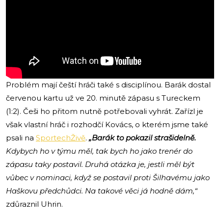
Problém mají čeští hráči také s disciplínou. Barák dostal
červenou kartu už ve 20. minutě zápasu s Tureckem
(1:2). Češi ho přitom nutně potřebovali vyhrát. Zařízl je
však vlastní hráč i rozhodčí Kovács, o kterém jsme také
psali na
SportechŽivě
.
„Barák to pokazil strašidelně.
Kdybych ho v týmu měl, tak bych ho jako trenér do
zápasu taky postavil. Druhá otázka je, jestli měl být
vůbec v nominaci, když se postavil proti Šilhavému jako
Haškovu předchůdci. Na takové věci já hodně dám,“
zdůraznil Uhrin.