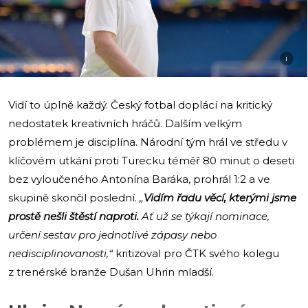
i
Vidí to úplně každý. Český fotbal doplácí na kritický
nedostatek kreativních hráčů. Dalším velkým
problémem je disciplína. Národní tým hrál ve středu v
klíčovém utkání proti Turecku téměř 80 minut o deseti
bez vyloučeného Antonína Baráka, prohrál 1:2 a ve
skupině skončil poslední.
„
Vidím řadu věcí, kterými jsme
prostě nešli štěstí naproti.
Ať už se týkají nominace,
určení sestav pro jednotlivé zápasy nebo
nedisciplinovanosti,“
kritizoval pro ČTK svého kolegu
z trenérské branže Dušan Uhrin mladší.