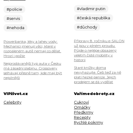
#vladimir putin
#policie
#česká republika
#servis
#důchody
#nehoda
Přípravy 8. ročníku e-SALON
Powerbanka, léky a lahev vody:
už jsou v plném proudu.
Mechanici jmenují věci, které v
Půjde o nejlépe obsazený
rozpáleném autě nemají co dělat.
veletrh čisté mobility v
Hrozí i požár
historii
Nejprodávanější typ auta v Česku
Staré knížky doma
má zásadní slabinu. Crossovery
nevyhazujte. Češi teď za ně
selhávají přesně tam, kde mají být
platí hezké peníze. Jejich
nejsilnější
prodejem se dá vydělat
VIPživot.cz
Vařímedobroty.cz
Celebrity
Cukroví
Omáčky
Předkrmy
Recepty
Rychlé pokrmy