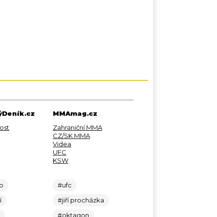
Deník.cz
MMAmag.cz
ost
Zahraniční MMA
CZ/SK MMA
Videa
UFC
KSW
lo
#ufc
í
#jiří procházka
c
#oktagon