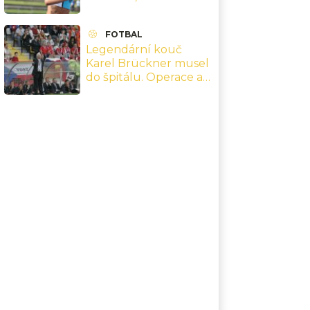
dožila pouze 21 let
FOTBAL
Legendární kouč
Karel Brückner musel
do špitálu. Operace a
starosti o svou ženu