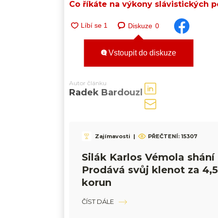
Co říkáte na výkony slávistických 
Diskuze
0
Vstoupit do diskuze
Autor článku
Radek Bardouzl
Zajímavosti
|
PŘEČTENÍ:
15307
Silák Karlos Vémola shání 
Prodává svůj klenot za 4,5
korun
ČÍST DÁLE