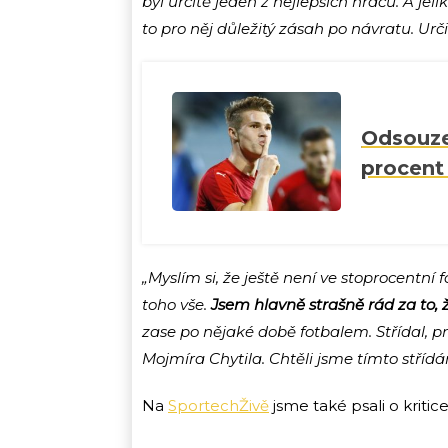
byl určitě jeden z nejlepších hráčů. A jel
to pro něj důležitý zásah po návratu. Ur
Odsouze
procent 
„Myslím si, že ještě není ve stoprocentní f
toho vše.
Jsem hlavně strašně rád za to, 
zase po nějaké době fotbalem. Střídal, p
Mojmíra Chytila. Chtěli jsme tímto střídá
Na
SportechŽivě
jsme také psali o kritic