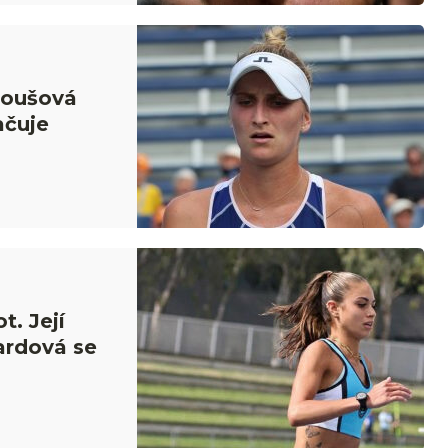
roušová
ačuje
t. Její
ardová se