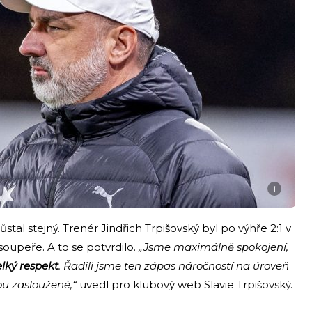
i
stal stejný. Trenér Jindřich Trpišovský byl po výhře 2:1 v
 soupeře. A to se potvrdilo.
„Jsme maximálně spokojení,
elký respekt
. Řadili jsme ten zápas náročností na úroveň
tou zasloužené,“
uvedl pro klubový web Slavie Trpišovský.