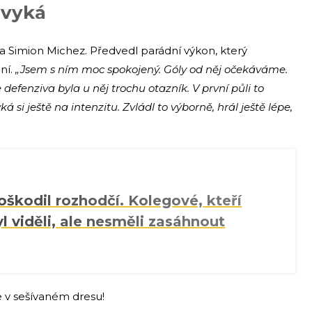
zvyká
a Simion Michez. Předvedl parádní výkon, který
ní.
„Jsem s ním moc spokojený. Góly od něj očekáváme.
le defenziva byla u něj trochu otazník. V první půli to
 si ještě na intenzitu. Zvládl to výborně, hrál ještě lépe,
oškodil rozhodčí. Kolegové, kteří
l viděli, ale nesměli zasáhnout
e v sešívaném dresu!