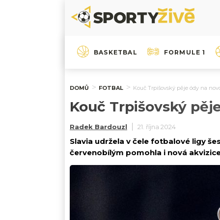
BASKETBAL
FORMULE 1
DOMŮ
FOTBAL
Kouč Trpišovský pěje ódy na novou 
Kouč Trpišovský pěje 
Radek Bardouzl
21. října 2024
Slavia udržela v čele fotbalové ligy š
červenobílým pomohla i nová akvizice.