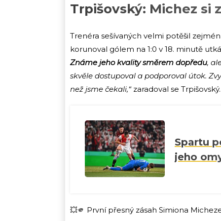
Trpišovský: Michez si 
Trenéra sešívaných velmi potěšil zejmén
korunoval gólem na 1:0 v 18. minutě utká
Známe jeho kvality směrem dopředu
, a
skvěle dostupoval a podporoval útok. Zvyká
než jsme čekali,“
zaradoval se Trpišovský.
Spartu p
jeho omy
💥🫵 První přesný zásah Simiona Michez