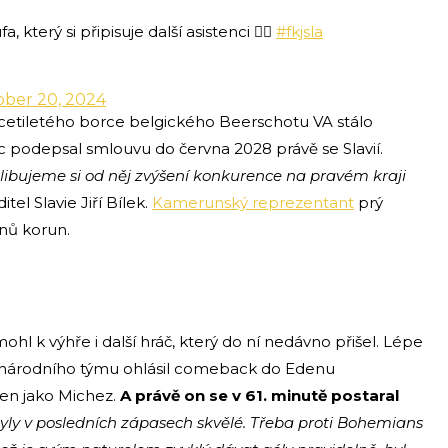
který si připisuje další asistenci 😮‍💨
#fkjsla
ober 20, 2024
cetiletého borce belgického Beerschotu VA stálo
 podepsal smlouvu do června 2028 právě se Slavií.
libujeme si od něj zvýšení konkurence na pravém kraji
tel Slavie Jiří Bílek.
Kamerunský reprezentant
prý
onů korun.
omohl k výhře i další hráč, který do ní nedávno přišel. Lépe
len národního týmu ohlásil comeback do Edenu
en jako Michez.
A právě on se v 61. minutě postaral
yly v posledních zápasech skvělé. Třeba proti Bohemians