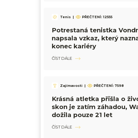
Tenis
|
PŘEČTENÍ:
12555
Potrestaná tenistka Vond
napsala vzkaz, který nazn
konec kariéry
ČÍST DÁLE
Zajímavosti
|
PŘEČTENÍ:
7598
Krásná atletka přišla o živo
skon je zatím záhadou, W
dožila pouze 21 let
ČÍST DÁLE