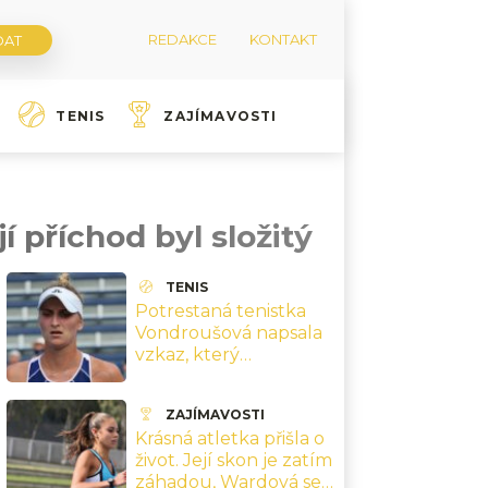
REDAKCE
KONTAKT
TENIS
ZAJÍMAVOSTI
í příchod byl složitý
TENIS
Potrestaná tenistka
Vondroušová napsala
vzkaz, který
naznačuje konec
kariéry
ZAJÍMAVOSTI
Krásná atletka přišla o
život. Její skon je zatím
záhadou, Wardová se