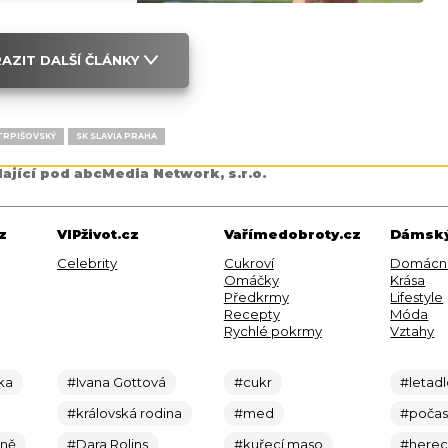
AZIT DALŠÍ ČLÁNKY
 TRPIŠOVSKÝ
SK SLAVIA PRAHA
dající pod abcMedia Network, s.r.o.
z
VIPživot.cz
Vařímedobroty.cz
Dámský
Celebrity
Cukroví
Domácn
Omáčky
Krása
Předkrmy
Lifestyle
Recepty
Móda
Rychlé pokrmy
Vztahy
ka
#Ivana Gottová
#cukr
#letad
#královská rodina
#med
#počas
ině
#Dara Rolins
#kuřecí maso
#here