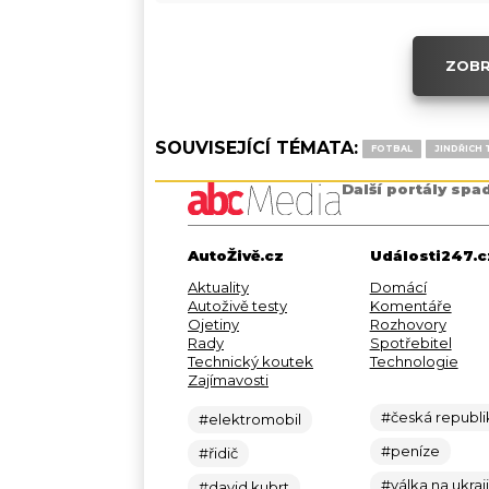
ZOBR
SOUVISEJÍCÍ TÉMATA:
FOTBAL
JINDŘICH
Další portály spa
AutoŽivě.cz
Události247.c
Aktuality
Domácí
Autoživě testy
Komentáře
Ojetiny
Rozhovory
Rady
Spotřebitel
Technický koutek
Technologie
Zajímavosti
#česká republi
#elektromobil
#peníze
#řidič
#válka na ukraj
#david kubrt