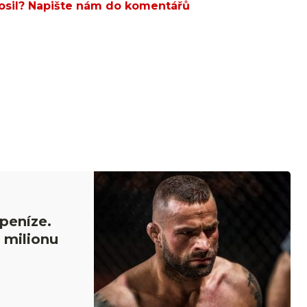
posil? Napište nám do komentářů
peníze.
 milionu