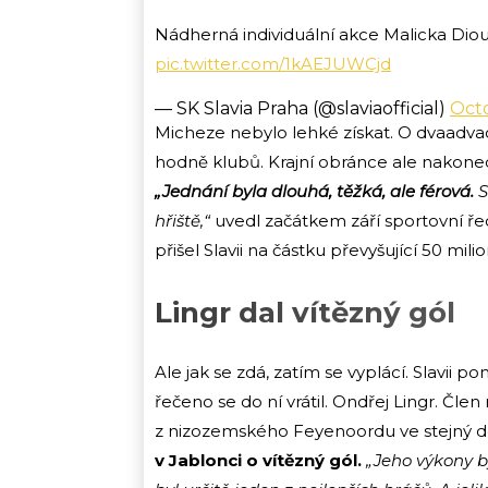
Nádherná individuální akce Malicka Dioufa, 
pic.twitter.com/1kAEJUWCjd
— SK Slavia Praha (@slaviaofficial)
Oct
Micheze nebylo lehké získat. O dvaadva
hodně klubů. Krajní obránce ale nakonec
„Jednání byla dlouhá, těžká, ale férová.
S
hřiště,“
uvedl začátkem září sportovní ředi
přišel Slavii na částku převyšující 50 mili
Lingr dal vítězný gól
Ale jak se zdá, zatím se vyplácí. Slavii p
řečeno se do ní vrátil. Ondřej Lingr. Č
z nizozemského Feyenoordu ve stejný d
v Jablonci o vítězný gól.
„Jeho výkony b