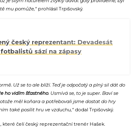
ikož je svým naturelem zvyklý dávat góly pravidelně, byl
čitě mu pomůže,“
prohlásil Trpišovský.
ný český reprezentant: Devadesát
fotbalistů sází na zápasy
ormě. Už se to ale blíží. Teď je odpočatý a plný sil dát do
že ho vidím šťastného
. Usmívá se, to je super. Baví se
rotože měl koňara a potřebovali jsme dostat do hry
ním také posílit hru ve vzduchu,“
dodal Trpišovský.
e, které čelí český reprezentační trenér Hašek.