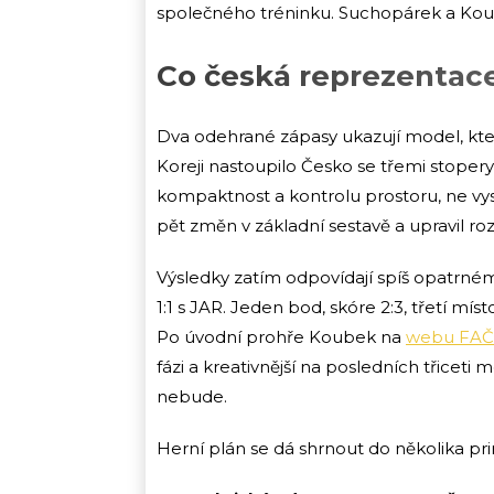
společného tréninku. Suchopárek a Kou
Co česká reprezentac
Dva odehrané zápasy ukazují model, který 
Koreji nastoupilo Česko se třemi stope
kompaktnost a kontrolu prostoru, ne vys
pět změn v základní sestavě a upravil ro
Výsledky zatím odpovídají spíš opatrném
1:1 s JAR. Jeden bod, skóre 2:3, třetí m
Po úvodní prohře Koubek na
webu FA
fázi a kreativnější na posledních třiceti
nebude.
Herní plán se dá shrnout do několika pri