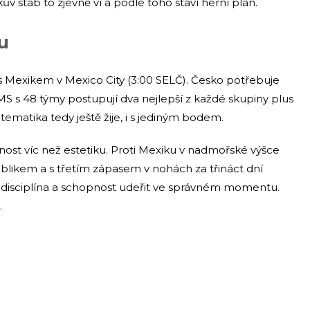
kův štáb to zjevně ví a podle toho staví herní plán.
u
s Mexikem v Mexico City (3:00 SELČ). Česko potřebuje
MS s 48 týmy postupují dva nejlepší z každé skupiny plus
tematika tedy ještě žije, i s jediným bodem.
lnost víc než estetiku. Proti Mexiku v nadmořské výšce
blikem a s třetím zápasem v nohách za třináct dní
 disciplína a schopnost udeřit ve správném momentu.
.