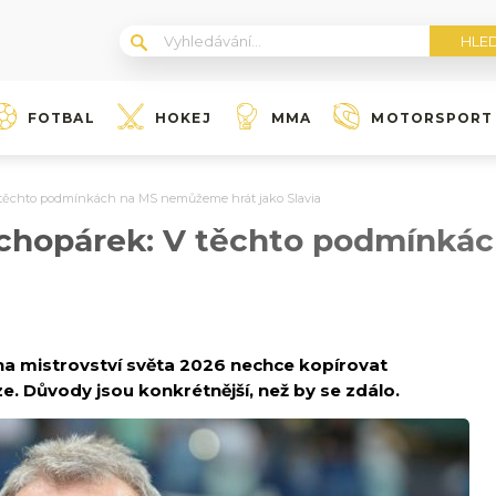
FOTBAL
HOKEJ
MMA
MOTORSPORT
 těchto podmínkách na MS nemůžeme hrát jako Slavia
uchopárek: V těchto podmínk
 na mistrovství světa 2026 nechce kopírovat
ize. Důvody jsou konkrétnější, než by se zdálo.