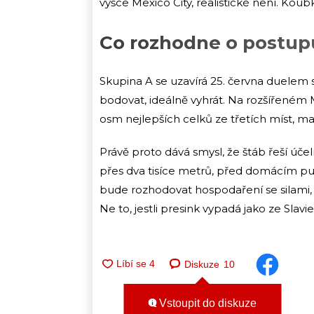
výšce Mexico City, realistické není. Koub
Co rozhodne o postup
Skupina A se uzavírá 25. června duelem 
bodovat, ideálně vyhrát. Na rozšířeném 
osm nejlepších celků ze třetích míst, ma
Právě proto dává smysl, že štáb řeší úče
přes dva tisíce metrů, před domácím pu
bude rozhodovat hospodaření se silami,
Ne to, jestli presink vypadá jako ze Slavie
Diskuze
10
Vstoupit do diskuze