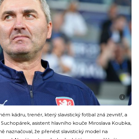
i
ém kádru, trenér, který slavistický fotbal zná zevnitř, a
an Suchopárek, asistent hlavního kouče Miroslava Koubka,
 naznačoval, že přenést slavistický model na