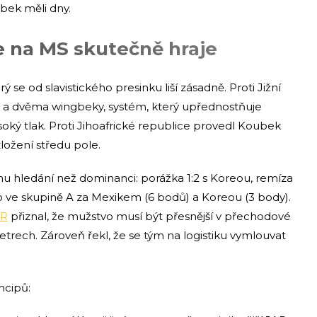
bek měli dny.
e na MS skutečně hraje
se od slavistického presinku liší zásadně. Proti Jižní
ry a dvěma wingbeky, systém, který upřednostňuje
oký tlak. Proti Jihoafrické republice provedl Koubek
zložení středu pole.
u hledání než dominanci: porážka 1:2 s Koreou, remíza
ísto ve skupině A za Mexikem (6 bodů) a Koreou (3 body).
ČR
přiznal, že mužstvo musí být přesnější v přechodové
 metrech. Zároveň řekl, že se tým na logistiku vymlouvat
ncipů: