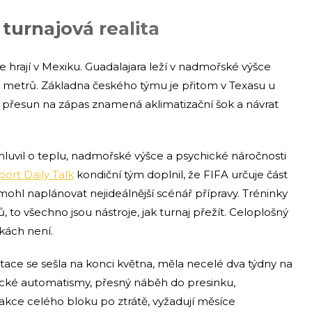
 turnajová realita
 hrají v Mexiku. Guadalajara leží v nadmořské výšce
0 metrů. Základna českého týmu je přitom v Texasu u
ý přesun na zápas znamená aklimatizační šok a návrat
luvil o teplu, nadmořské výšce a psychické náročnosti
port Daily Talk
kondiční tým doplnil, že FIFA určuje část
emohl naplánovat nejideálnější scénář přípravy. Tréninky
, to všechno jsou nástroje, jak turnaj přežít. Celoplošný
kách není.
tace se sešla na konci května, měla necelé dva týdny na
stické automatismy, přesný náběh do presinku,
akce celého bloku po ztrátě, vyžadují měsíce