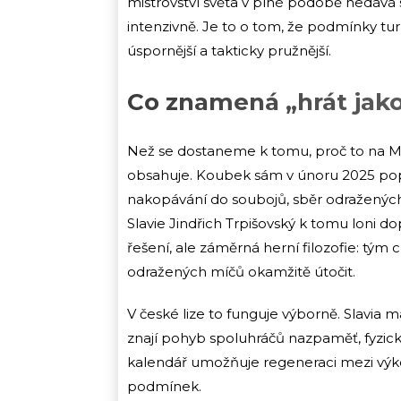
mistrovství světa v plné podobě nedává 
intenzivně. Je to o tom, že podmínky turn
úspornější a takticky pružnější.
Co znamená „hrát jako
Než se dostaneme k tomu, proč to na MS 
obsahuje. Koubek sám v únoru 2025 popsal 
nakopávání do soubojů, sběr odražených 
Slavie Jindřich Trpišovský k tomu loni do
řešení, ale záměrná herní filozofie: tým 
odražených míčů okamžitě útočit.
V české lize to funguje výborně. Slavia 
znají pohyb spoluhráčů nazpaměť, fyzická
kalendář umožňuje regeneraci mezi výkon
podmínek.