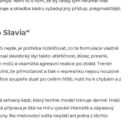
smysl. Není to o tom, že by český tým neuměl hrát
aje a skladba kádru vyžadují jiný přístup, pragmatičtější,
 Slavia“
nejde, je potřeba rozklíčovat, co ta formulace vlastně
slavistický styl takto: atletičnost, důraz, presink,
míčů a okamžitá agresivní reakce po ztrátě. Trenér
plnil, že přímočarost a tlak v represinku nejsou nouzové
chce soupeře dusit po celém hřišti, nutit ho k chybám a z
má sehraný kádr, který tenhle model trénuje denně. Hráči
 příprava je šitá na míru vysoké intenzitě a zápasový
y. Na mistrovství světa neplatí ani jedna z těchto