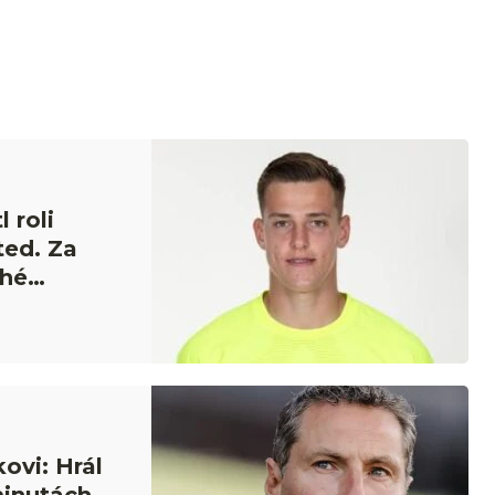
 roli
ted. Za
uhé
ovi: Hrál