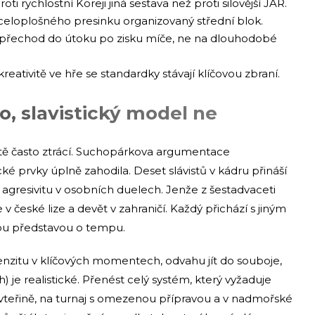
roti rychlostní Koreji jiná sestava než proti silovější JAR.
celoplošného presinku organizovaný střední blok.
ý přechod do útoku po zisku míče, ne na dlouhodobé
eativitě ve hře se standardky stávají klíčovou zbraní.
no, slavistický model ne
batě často ztrácí. Suchopárkova argumentace
é prvky úplně zahodila. Deset slávistů v kádru přináší
 agresivitu v osobních duelech. Jenže z šestadvaceti
 české lize a devět v zahraničí. Každý přichází s jiným
nou představou o tempu.
ntenzitu v klíčových momentech, odvahu jít do souboje,
) je realistické. Přenést celý systém, který vyžaduje
 vteřině, na turnaj s omezenou přípravou a v nadmořské