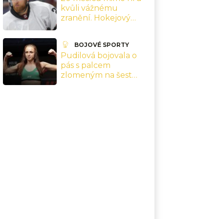
kvůli vážnému
zranění. Hokejový
reprezentant Mozík
teď bojuje o návrat
BOJOVÉ SPORTY
Pudilová bojovala o
pás s palcem
zlomeným na šest
kusů. Po porážce šla
rovnou na operaci