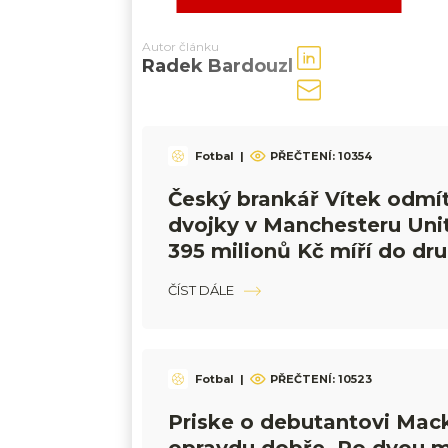
Autor článku
Radek Bardouzl
Fotbal
|
PŘEČTENÍ:
10354
Český brankář Vítek odmítl
dvojky v Manchesteru Uni
395 milionů Kč míří do dr
anglické ligy
ČÍST DÁLE
Fotbal
|
PŘEČTENÍ:
10523
Priske o debutantovi Mack