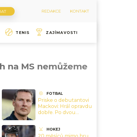
REDAKCE
KONTAKT
TENIS
ZAJÍMAVOSTI
ách na MS nemůžeme
FOTBAL
Priske o debutantovi
Mackovi: Hrál opravdu
dobře. Po dvou
minutách na hřišti
začal řídit celý tým
HOKEJ
20 měsíců mimo hru