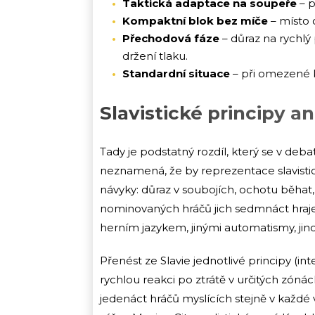
Taktická adaptace na soupeře
– p
Kompaktní blok bez míče
– místo 
Přechodová fáze
– důraz na rychl
držení tlaku.
Standardní situace
– při omezené kr
Slavistické principy a
Tady je podstatný rozdíl, který se v de
neznamená, že by reprezentace slavistick
návyky: důraz v soubojích, ochotu běhat,
nominovaných hráčů jich sedmnáct hraje v
herním jazykem, jinými automatismy, ji
Přenést ze Slavie jednotlivé principy (i
rychlou reakci po ztrátě v určitých zónách
jedenáct hráčů myslících stejně v každé