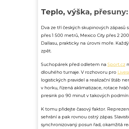
Teplo, výška, přesuny:
Dva ze tří českých skupinových zápasů se
přes 1 500 metrů, Mexico City přes 2 20
Dallasu, prakticky na úrovni moře. Každ
zpět.
Suchopárek před odletem na
Sport.cz
m
dlouhého turnaje. V rozhovoru pro
Lives
logistických pravidel a realizační štáb n
v horku, řízená aklimatizace, rotace hráčů
presink po 90 minut v takových podmín
K tomu přidejte časový faktor. Reprezen
sehrání a pak rovnou ostrý zápas. Slavi
synchronizovaný posun řad, okamžitá re