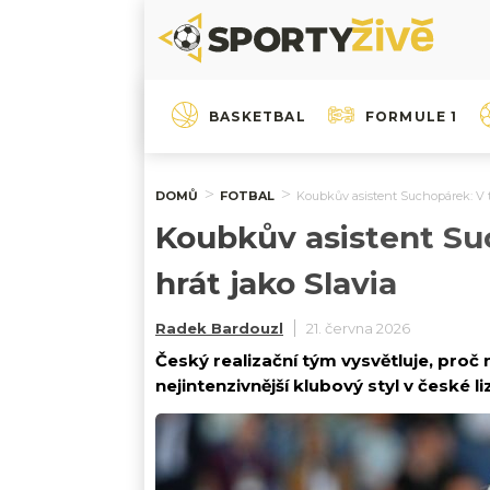
BASKETBAL
FORMULE 1
DOMŮ
FOTBAL
Koubkův asistent Suchopárek: V
Koubkův asistent S
hrát jako Slavia
Radek Bardouzl
21. června 2026
Český realizační tým vysvětluje, proč
nejintenzivnější klubový styl v české l