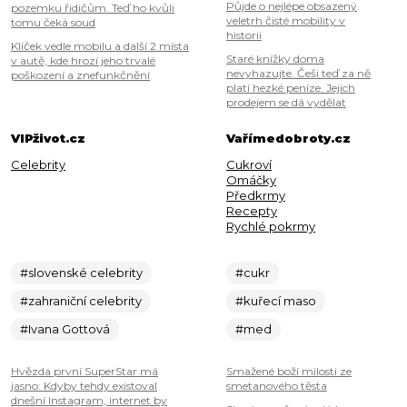
Půjde o nejlépe obsazený
pozemku řidičům. Teď ho kvůli
veletrh čisté mobility v
tomu čeká soud
historii
Klíček vedle mobilu a další 2 místa
Staré knížky doma
v autě, kde hrozí jeho trvalé
nevyhazujte. Češi teď za ně
poškození a znefunkčnění
platí hezké peníze. Jejich
prodejem se dá vydělat
VIPživot.cz
Vařímedobroty.cz
Celebrity
Cukroví
Omáčky
Předkrmy
Recepty
Rychlé pokrmy
#slovenské celebrity
#cukr
#zahraniční celebrity
#kuřecí maso
#Ivana Gottová
#med
Hvězda první SuperStar má
Smažené boží milosti ze
jasno: Kdyby tehdy existoval
smetanového těsta
dnešní Instagram, internet by