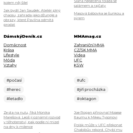
Slaná nepečená roláda se
kolem něj šílel
salámem a rajčaty
Jak bydlí Jan Saudek: Ateliér plný
Masová bábovka se šunkou a
chaosu, zahrada jako džungle a
sýrem
obrazy, které Pavlína odmítá
prodat
DámskýDeník.cz
MMAmag.cz
Domácnost
Zahraniční MMA
Krása
CZ/SK MMA
Lifestyle
Videa
Móda
UFC
Vztahy
KSW
#počasí
#ufc
#herec
#jiří procházka
#letadlo
#oktagon
Ze sta na nulu, říká Monika
Joe Rogan přirovnal Mosese
Marešová. Leoš jí oznámil rozvod
Itaumu k Mikeu Tysonovi
v těhotenství, pak podle ní mizel
Polák může v UFC překonat
na dny k milence
Chabibův rekord. Chybí mu