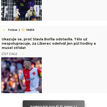
Fotbal
|
16659
Ukazuje se, proč Slavia Bořila odstavila. Tělo už
nespolupracuje, za Liberec odehrál jen půl hodiny a
musel střídat
ČÍST DÁLE
ZOBRAZIT DALŠÍ ČLÁNKY