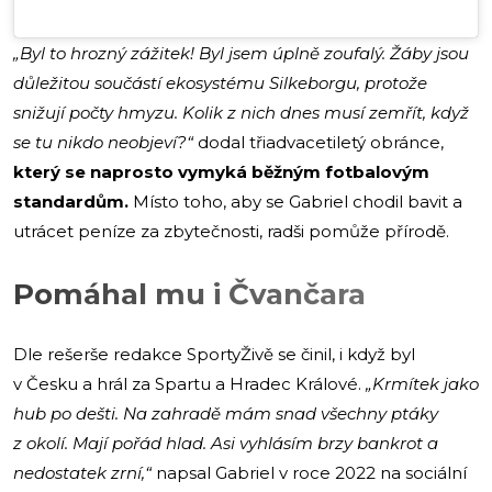
„Byl to hrozný zážitek! Byl jsem úplně zoufalý. Žáby jsou
důležitou součástí ekosystému Silkeborgu, protože
snižují počty hmyzu. Kolik z nich dnes musí zemřít, když
se tu nikdo neobjeví?“
dodal třiadvacetiletý obránce,
který se naprosto vymyká běžným fotbalovým
standardům.
Místo toho, aby se Gabriel chodil bavit a
utrácet peníze za zbytečnosti, radši pomůže přírodě.
Pomáhal mu i Čvančara
Dle rešerše redakce SportyŽivě se činil, i když byl
v Česku a hrál za Spartu a Hradec Králové.
„Krmítek jako
hub po dešti. Na zahradě mám snad všechny ptáky
z okolí. Mají pořád hlad. Asi vyhlásím brzy bankrot a
nedostatek zrní,“
napsal Gabriel v roce 2022 na sociální