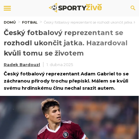
DOMŮ
FOTBAL
Český fotbalový reprezentant se rozhodl ukončit jatka. Ha
Český fotbalový reprezentant se
rozhodl ukončit jatka. Hazardoval
kvůli tomu se životem
Radek Bardouzl
1. dubna 2025
Český fotbalový reprezentant Adam Gabriel to se
záchranou přírody trochu přepískl. Málem se kvůli
svému hrdinskému činu nechal srazit autem.