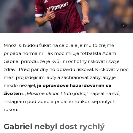
i
Mnozí si budou ťukat na čelo, ale je mu to zřejmě
připadá normální. Tak moc miluje fotbalista Adam
Gabriel přírodu, že je kvůli ní ochotný riskovat i svoje
zdraví. Před pár dny ho opravdu riskoval. Kličkovat v noci
mezi projíždějícími auty a zachraňovat žáby, aby je
někdo nezajel,
je opravdové hazardováním se
životem
.
„Musíme ukončit tato jatka,“
napsal na svůj
instagram pod video a přidal emotikon sepnutých
rukou.
Gabriel nebyl dost rychlý