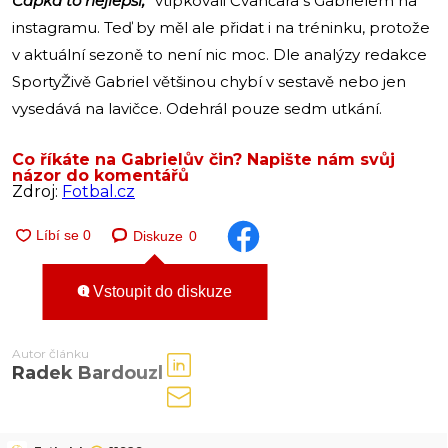
Čapka to nejlepší,“
vtipkovali Čvančara s Gabrielem na
instagramu. Teď by měl ale přidat i na tréninku, protože
v aktuální sezoně to není nic moc. Dle analýzy redakce
SportyŽivě Gabriel většinou chybí v sestavě nebo jen
vysedává na lavičce. Odehrál pouze sedm utkání.
Co říkáte na Gabrielův čin? Napište nám svůj
názor do komentářů
Zdroj:
Fotbal.cz
Diskuze
0
Vstoupit do diskuze
Autor článku
Radek Bardouzl