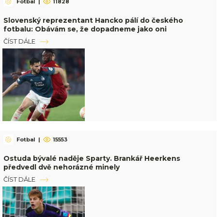
Fotbal
|
11828
Slovenský reprezentant Hancko pálí do českého
fotbalu: Obávám se, že dopadneme jako oni
ČÍST DÁLE
Fotbal
|
15553
Ostuda bývalé naděje Sparty. Brankář Heerkens
předvedl dvě nehorázné minely
ČÍST DÁLE