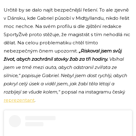
Určitě by se dalo najít bezpečnější řešení. To ale zjevně
v Dánsku, kde Gabriel působí v Midtjyllandu, nikdo řešit
moc nechce. Na svém profilu si dle zjištění redakce
SportyŽivě proto stěžuje, že magistrát s tím nehodlá nic
dělat. Na celou problematiku chtěl tímto
nebezpečným činem upozornit.
„Riskoval jsem svůj
život, abych zachránil stovky žab za tři hodiny.
Vbíhal
jsem ve tmě mezi auta, abych odstranil zvířata ze
silnice,“ popisuje Gabriel. Nebyl jsem dost rychlý, abych
pokryl celý úsek a viděl jsem, jak žabí těla létají a
rozbíjejí se všude kolem,“
popsal na instagramu český
reprezentant
.