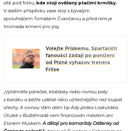
sítě pod fotku,
kde stojí ověšený ptačími krmítky.
V dalším příspěvku zase stojí s bývalým
spoluhráčem Tomášem Čvančarou a před nimi je
hromada krmení pro psy.
Volejte Priskemu. Sparťanští
fanoušci žádají po ponížení
od Plzně vyhazov trenéra
Friise
„Vytáhněte páreček, klobásky nebo rovnou paty
z baráku a běžte udělat něco užitečnějšího než loupat
ořechy. A rovnou Vám dám tip Ády ptáka Loskutáka.
Útulek v Buštěhradě není financován městem ani
Elonem Muskem.
A dělají pro kamarády Dášenky od