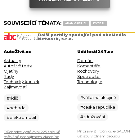
SOUVISEJÍCÍ TÉMATA:
ADAM GABRIEL
FOTBAL
Další portály spadající pod abcMedia
Network, s.r.o.
AutoŽivě.cz
Události247.cz
Aktuality
Domácí
Autoživě testy
Komentáře
Ojetiny
Rozhovory
Rady
Spotřebitel
Technický koutek
Technologie
Zajímavosti
#válka na ukrajině
#řidič
#česká republika
#nehoda
#zdražování
#elektromobil
Přípravy 8. ročníku e-SALON
Důchodce vydělával 225 tisíc Kč
už jsou v plném proudu.
měsíčně pronájmem vlastního