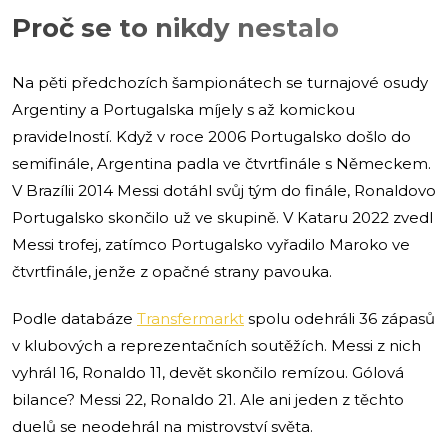
Proč se to nikdy nestalo
Na pěti předchozích šampionátech se turnajové osudy
Argentiny a Portugalska míjely s až komickou
pravidelností. Když v roce 2006 Portugalsko došlo do
semifinále, Argentina padla ve čtvrtfinále s Německem.
V Brazílii 2014 Messi dotáhl svůj tým do finále, Ronaldovo
Portugalsko skončilo už ve skupině. V Kataru 2022 zvedl
Messi trofej, zatímco Portugalsko vyřadilo Maroko ve
čtvrtfinále, jenže z opačné strany pavouka.
Podle databáze
Transfermarkt
spolu odehráli 36 zápasů
v klubových a reprezentačních soutěžích. Messi z nich
vyhrál 16, Ronaldo 11, devět skončilo remízou. Gólová
bilance? Messi 22, Ronaldo 21. Ale ani jeden z těchto
duelů se neodehrál na mistrovství světa.