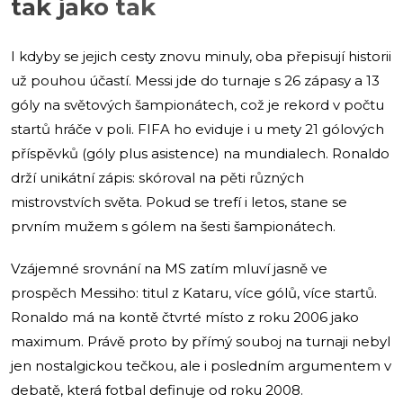
tak jako tak
I kdyby se jejich cesty znovu minuly, oba přepisují historii
už pouhou účastí. Messi jde do turnaje s 26 zápasy a 13
góly na světových šampionátech, což je rekord v počtu
startů hráče v poli. FIFA ho eviduje i u mety 21 gólových
příspěvků (góly plus asistence) na mundialech. Ronaldo
drží unikátní zápis: skóroval na pěti různých
mistrovstvích světa. Pokud se trefí i letos, stane se
prvním mužem s gólem na šesti šampionátech.
Vzájemné srovnání na MS zatím mluví jasně ve
prospěch Messiho: titul z Kataru, více gólů, více startů.
Ronaldo má na kontě čtvrté místo z roku 2006 jako
maximum. Právě proto by přímý souboj na turnaji nebyl
jen nostalgickou tečkou, ale i posledním argumentem v
debatě, která fotbal definuje od roku 2008.