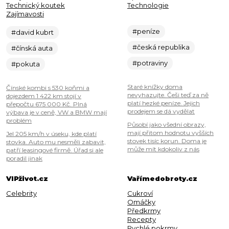
Technický koutek
Technologie
Zajímavosti
#peníze
#david kubrt
#česká republika
#čínská auta
#potraviny
#pokuta
Staré knížky doma
Čínské kombi s 530 koňmi a
nevyhazujte. Češi teď za ně
dojezdem 1 422 km stojí v
platí hezké peníze. Jejich
přepočtu 675 000 Kč. Plná
prodejem se dá vydělat
výbava je v ceně, VW a BMW mají
problém
Působí jako všední obrazy,
mají přitom hodnotu vyšších
Jel 205 km/h v úseku, kde platí
stovek tisíc korun. Doma je
stovka. Auto mu nesměli zabavit,
může mít kdokoliv z nás
patří leasingové firmě. Úřad si ale
poradil jinak
VIPživot.cz
Vařímedobroty.cz
Celebrity
Cukroví
Omáčky
Předkrmy
Recepty
Rychlé pokrmy