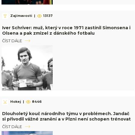
Zajímavosti
|
13137
Iver Schriver: muž, který v roce 1971 zastínil Simonsena i
Olsena a pak zmizel z dánského fotbalu
ČÍST DÁLE
Hokej
|
8446
Dlouholetý kouč národního týmu v problémech. Jandač
si přivodil vážné zranění a v Plzni není schopen trénovat
ČÍST DÁLE