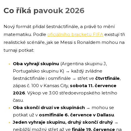
Co říká pavouk 2026
Nový formát přidal šestnáctifinále, a právě to mění
matematiku. Podle
oficiálního bracketu FIFA
existují tři
realistické scénáře, jak se Messi s Ronaldem mohou na
turnaji potkat:
Oba vyhrají skupinu
(Argentina skupinu J,
Portugalsko skupinu K) → každý zvládne
šestnáctifinále i osmifinále → střet ve
čtvrtfinále
,
zápas č. 100 v Kansas City,
sobota 11. července
2026
. Výkop ve 3:00 středoevropského letního
času.
Oba skončí druzí ve skupinách
→ mohou se
potkat už v
osmifinále 6. července v Dallasu
.
Jeden vyhraje skupinu, druhý skončí druhý
→
nejbližší možný střet až ve
finále 19. července
na