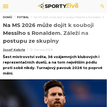
DOMŮ
FOTBAL
Na MS 2026 může dojít k souboji Messiho s Ronaldem. Zál
Na MS 2026 může dojít k souboji
Messiho s Ronaldem. Záleží na
postupu ze skupiny
Josef Kebrle
12. června 2026
Šest mistrovství světa, 36 vzájemných klubových i
reprezentačních duelů, a na tom největším pódiu
proti sobě nikdy. Turnajový pavouk 2026 to poprvé
mění.