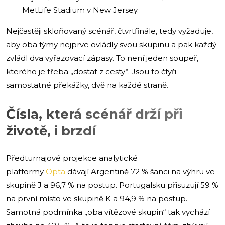
MetLife Stadium v New Jersey.
Nejčastěji skloňovaný scénář, čtvrtfinále, tedy vyžaduje,
aby oba týmy nejprve ovládly svou skupinu a pak každý
zvládl dva vyřazovací zápasy. To není jeden soupeř,
kterého je třeba „dostat z cesty“. Jsou to čtyři
samostatné překážky, dvě na každé straně.
Čísla, která scénář drží při
životě, i brzdí
Předturnajové projekce analytické
platformy
Opta
dávají Argentině 72 % šanci na výhru ve
skupině J a 96,7 % na postup. Portugalsku přisuzují 59 %
na první místo ve skupině K a 94,9 % na postup.
Samotná podmínka „oba vítězové skupin“ tak vychází