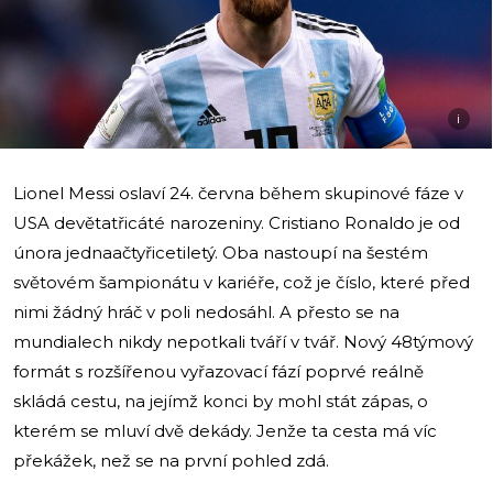
i
Lionel Messi oslaví 24. června během skupinové fáze v
USA devětatřicáté narozeniny. Cristiano Ronaldo je od
února jednaačtyřicetiletý. Oba nastoupí na šestém
světovém šampionátu v kariéře, což je číslo, které před
nimi žádný hráč v poli nedosáhl. A přesto se na
mundialech nikdy nepotkali tváří v tvář. Nový 48týmový
formát s rozšířenou vyřazovací fází poprvé reálně
skládá cestu, na jejímž konci by mohl stát zápas, o
kterém se mluví dvě dekády. Jenže ta cesta má víc
překážek, než se na první pohled zdá.