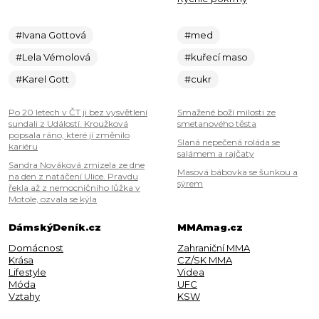
#Ivana Gottová
#med
#Lela Vémolová
#kuřecí maso
#Karel Gott
#cukr
Po 20 letech v ČT ji bez vysvětlení
Smažené boží milosti ze
sundali z Událostí. Kroužková
smetanového těsta
popsala ráno, které jí změnilo
Slaná nepečená roláda se
kariéru
salámem a rajčaty
Sandra Nováková zmizela ze dne
Masová bábovka se šunkou a
na den z natáčení Ulice. Pravdu
sýrem
řekla až z nemocničního lůžka v
Motole, ozvala se kýla
DámskýDeník.cz
MMAmag.cz
Domácnost
Zahraniční MMA
Krása
CZ/SK MMA
Lifestyle
Videa
Móda
UFC
Vztahy
KSW