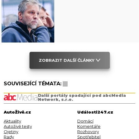
ZOBRAZIT DALŠÍ ČLÁNKY
SOUVISEJÍCÍ TÉMATA:
Další portály spadající pod abcMedia
Network, s.r.o.
AutoŽivě.cz
Události247.cz
Aktuality
Domácí
Autoživě testy
Komentáře
Ojetiny
Rozhovory
Rady
Spotřebitel