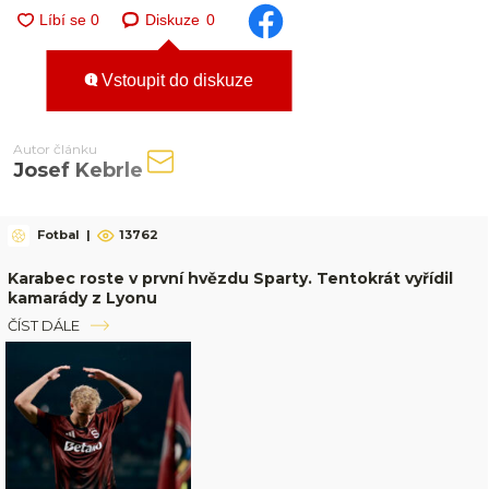
Diskuze
0
Vstoupit do diskuze
Autor článku
Josef Kebrle
Fotbal
|
13762
Karabec roste v první hvězdu Sparty. Tentokrát vyřídil
kamarády z Lyonu
ČÍST DÁLE