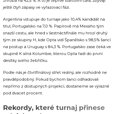
zhruba na 42,5 %. A to je teprve startovní čára, zbývají
ještě čtyři zápasy ve vyřazovací fázi.
Argentina vstupuje do turnaje jako 10,4% kandidát na
titul, Portugalsko na 7,0 %. Papírově má Messiho tým
snazší cestu, ale hned v šestnáctifinále mu hrozí druhý
tým ze skupiny H, kde Opta vidí Španělsko s 98,5% šancí
na postup a Uruguay s 84,3 %. Portugalsko zase čeká ve
skupině K silná Kolumbie, kterou Opta řadí do první
desítky svého žebříčku.
Podle nás je čtvrtfinálový střet reálný, ale rozhodně ne
pravděpodobný. Pokud bychom šanci odhadovali
nepřímo z dostupných projekcí, dostaneme se výrazně
pod dvacet procent.
Rekordy, které turnaj přinese