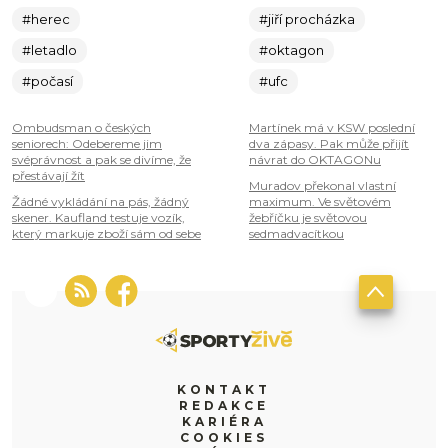
#herec
#jiří procházka
#letadlo
#oktagon
#počasí
#ufc
Ombudsman o českých
Martínek má v KSW poslední
seniorech: Odebereme jim
dva zápasy. Pak může přijít
svéprávnost a pak se divíme, že
návrat do OKTAGONu
přestávají žít
Muradov překonal vlastní
Žádné vykládání na pás, žádný
maximum. Ve světovém
skener. Kaufland testuje vozík,
žebříčku je světovou
který markuje zboží sám od sebe
sedmadvacítkou
KONTAKT
REDAKCE
KARIÉRA
COOKIES