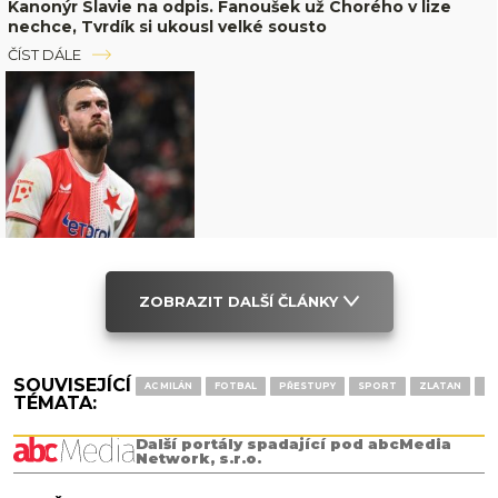
Kanonýr Slavie na odpis. Fanoušek už Chorého v lize
nechce, Tvrdík si ukousl velké sousto
ČÍST DÁLE
ZOBRAZIT DALŠÍ ČLÁNKY
SOUVISEJÍCÍ
AC MILÁN
FOTBAL
PŘESTUPY
SPORT
ZLATAN
ZL
TÉMATA:
Další portály spadající pod abcMedia
Network, s.r.o.