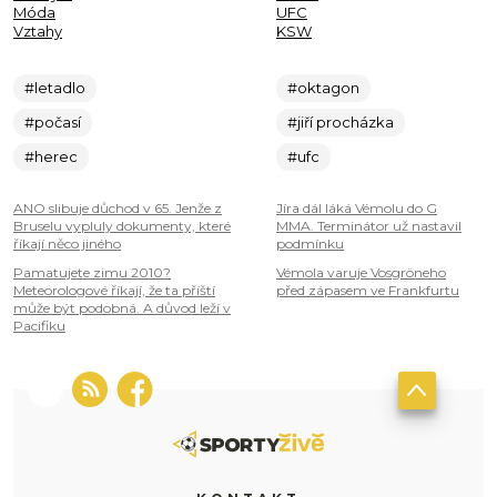
Móda
UFC
Vztahy
KSW
#letadlo
#oktagon
#počasí
#jiří procházka
#herec
#ufc
ANO slibuje důchod v 65. Jenže z
Jíra dál láká Vémolu do G
Bruselu vypluly dokumenty, které
MMA. Terminátor už nastavil
říkají něco jiného
podmínku
Pamatujete zimu 2010?
Vémola varuje Vosgröneho
Meteorologové říkají, že ta příští
před zápasem ve Frankfurtu
může být podobná. A důvod leží v
Pacifiku