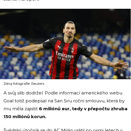
i
Zdroj fotografie: Reuters
A svůj slib dodržel. Podle informací amerického webu
Goal totiž podepsal na San Siru roční smlouvu, která by
mu měla zajistit
6 miliónů eur, tedy v přepočtu zhruba
150 miliónů korun.
Švédský útočník se do AC Milán vrátil po osmi letech v