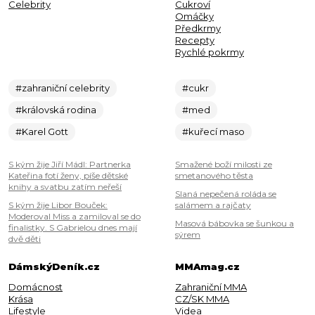
Celebrity
Cukroví
Omáčky
Předkrmy
Recepty
Rychlé pokrmy
#zahraniční celebrity
#cukr
#královská rodina
#med
#Karel Gott
#kuřecí maso
S kým žije Jiří Mádl: Partnerka
Smažené boží milosti ze
Kateřina fotí ženy, píše dětské
smetanového těsta
knihy a svatbu zatím neřeší
Slaná nepečená roláda se
S kým žije Libor Bouček:
salámem a rajčaty
Moderoval Miss a zamiloval se do
Masová bábovka se šunkou a
finalistky. S Gabrielou dnes mají
sýrem
dvě děti
DámskýDeník.cz
MMAmag.cz
Domácnost
Zahraniční MMA
Krása
CZ/SK MMA
Lifestyle
Videa