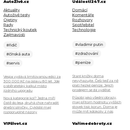
AutoŽivě.cz
Události247.cz
Aktuality
Domácí
Autoživě testy
Komentáře
Ojetiny
Rozhovory
Rady
Spotřebitel
Technický koutek
Technologie
Zajímavosti
#vladimir putin
#řidič
#zdražování
#čínská auta
#peníze
#servis
Staré knížky doma
Vespa vydává limitovanou edici za
nevyhazujte. Češi teď za ně
300 000 Kč na oslavu 80 let. Jde
platí hezké peníze. Jejich
o sběratelský kalkul místo
prodejem se dá vydělat
jízdního upgradu
Působí jako všední obrazy,
Nová kategorie kol? Jedna míří
mají přitom hodnotu vyšších
čistě do lesa, druhá chce nahradit
stovek tisíc korun. Doma je
dnešní silničky. Cyklisté mají
může mít kdokoliv z nás
rozporuplné názory
VIPživot.cz
Vařímedobroty.cz