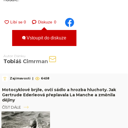
Diskuze
0
Vstoupit do diskuze
Autor článku
Tobiáš Cimrman
Zajímavosti
|
6458
Motocyklové brýle, ovčí sádlo a hrozba hluchoty. Jak
Gertrude Ederleová přeplavala La Manche a změnila
dějiny
ČÍST DÁLE