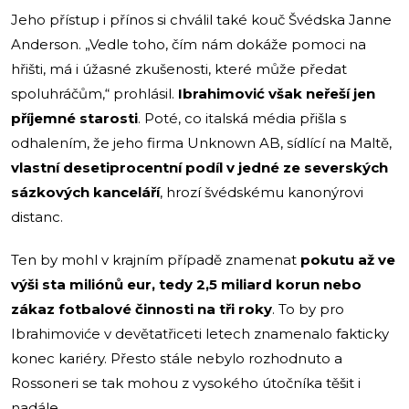
Jeho přístup i přínos si chválil také kouč Švédska Janne
Anderson. „Vedle toho, čím nám dokáže pomoci na
hřišti, má i úžasné zkušenosti, které může předat
spoluhráčům,“ prohlásil.
Ibrahimović však neřeší jen
příjemné starosti
. Poté, co italská média přišla s
odhalením, že jeho firma Unknown AB, sídlící na Maltě,
vlastní desetiprocentní podíl v jedné ze severských
sázkových kanceláří
, hrozí švédskému kanonýrovi
distanc.
Ten by mohl v krajním případě znamenat
pokutu až ve
výši sta miliónů eur, tedy 2,5 miliard korun nebo
zákaz fotbalové činnosti na tři roky
. To by pro
Ibrahimoviće v devětatřiceti letech znamenalo fakticky
konec kariéry. Přesto stále nebylo rozhodnuto a
Rossoneri se tak mohou z vysokého útočníka těšit i
nadále.