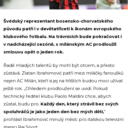
i
Švédský reprezentant bosensko-chorvatského
původu patří i v devětatřiceti k ikonám evropského
klubového fotbalu. Na trávnících bude pokračovat i
v nadcházející sezóně, s milánským AC prodloužil
smlouvu opět o jeden rok.
Řadě mladých talentů by mohl být otcem, a přesto
zůstává. Zlatan Ibrahimović patří mezi miláčky fanoušků
nejen AC Milán, kteří si jej na hřištích budou moci užívat
ještě rok. „Ohledem prodloužení se uvidí. Pokud
technický ředitel klubu Paolo Maldini chce, abych
zůstal, budu pro.
Každý den, který strávil bez svých
spoluhráčů je jako jeden den bez mých dětí,
“
prohlásil Ibrahimović minulý měsíc pro italskou televizní
stanici Rai Sport.