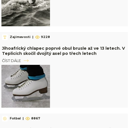
Zajímavosti
|
9228
Jihoafrický chlapec poprvé obul brusle až ve 13 letech. V
Teplicích skočil dvojitý axel po třech letech
ČÍST DÁLE
Fotbal
|
8867