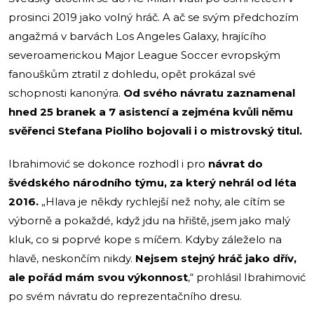
prosinci 2019 jako volný hráč. A ač se svým předchozím
angažmá v barvách Los Angeles Galaxy, hrajícího
severoamerickou Major League Soccer evropským
fanouškům ztratil z dohledu, opět prokázal své
schopnosti kanonýra.
Od svého návratu zaznamenal
hned 25 branek a 7 asistencí a zejména kvůli němu
svěřenci Stefana Pioliho bojovali i o mistrovský titul.
Ibrahimović se dokonce rozhodl i pro
návrat do
švédského národního týmu, za který nehrál od léta
2016.
„Hlava je někdy rychlejší než nohy, ale cítím se
výborně a pokaždé, když jdu na hřiště, jsem jako malý
kluk, co si poprvé kope s míčem. Kdyby záleželo na
hlavě, neskončím nikdy.
Nejsem stejný hráč jako dřív,
ale pořád mám svou výkonnost
,“ prohlásil Ibrahimović
po svém návratu do reprezentačního dresu.