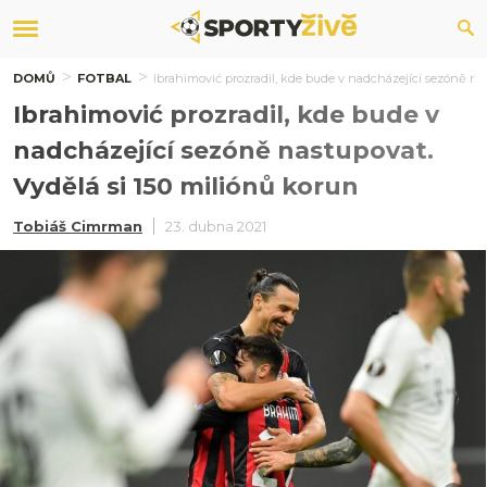
DOMŮ
FOTBAL
Ibrahimović prozradil, kde bude v nadcházející sezóně na
Ibrahimović prozradil, kde bude v
nadcházející sezóně nastupovat.
Vydělá si 150 miliónů korun
Tobiáš Cimrman
23. dubna 2021