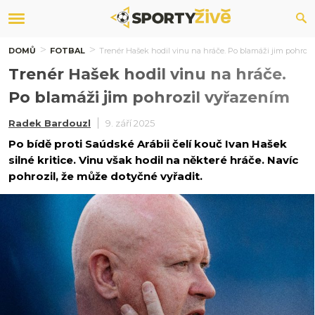
DOMŮ
FOTBAL
Trenér Hašek hodil vinu na hráče. Po blamáži jim pohrozi
Trenér Hašek hodil vinu na hráče.
Po blamáži jim pohrozil vyřazením
Radek Bardouzl
9. září 2025
Po bídě proti Saúdské Arábii čelí kouč Ivan Hašek
silné kritice. Vinu však hodil na některé hráče. Navíc
pohrozil, že může dotyčné vyřadit.