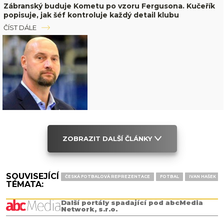
Zábranský buduje Kometu po vzoru Fergusona. Kučeřík
popisuje, jak šéf kontroluje každý detail klubu
ČÍST DÁLE
ZOBRAZIT DALŠÍ ČLÁNKY
SOUVISEJÍCÍ
ČESKÁ FOTBALOVÁ REPREZENTACE
FOTBAL
IVAN HAŠEK
TÉMATA:
Další portály spadající pod abcMedia
Network, s.r.o.