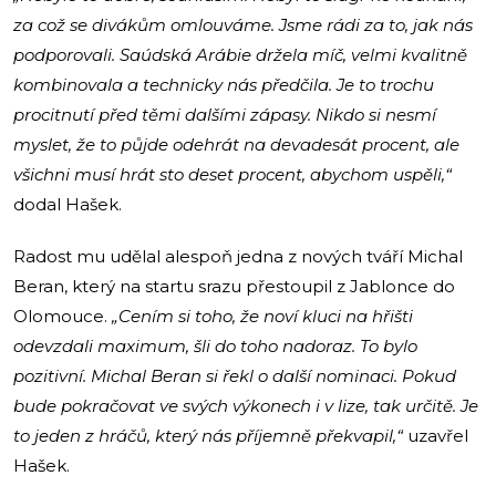
za což se divákům omlouváme. Jsme rádi za to, jak nás
podporovali. Saúdská Arábie držela míč, velmi kvalitně
kombinovala a technicky nás předčila. Je to trochu
procitnutí před těmi dalšími zápasy. Nikdo si nesmí
myslet, že to půjde odehrát na devadesát procent, ale
všichni musí hrát sto deset procent, abychom uspěli,“
dodal Hašek.
Radost mu udělal alespoň jedna z nových tváří Michal
Beran, který na startu srazu přestoupil z Jablonce do
Olomouce.
„Cením si toho, že noví kluci na hřišti
odevzdali maximum, šli do toho nadoraz. To bylo
pozitivní. Michal Beran si řekl o další nominaci. Pokud
bude pokračovat ve svých výkonech i v lize, tak určitě. Je
to jeden z hráčů, který nás příjemně překvapil,“
uzavřel
Hašek.