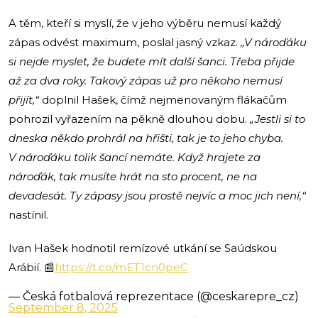
A těm, kteří si myslí, že v jeho výběru nemusí každý
zápas odvést maximum, poslal jasný vzkaz.
„V nároďáku
si nejde myslet, že budete mít další šanci. Třeba přijde
až za dva roky. Takový zápas už pro někoho nemusí
přijít,“
doplnil Hašek, čímž nejmenovaným flákačům
pohrozil vyřazením na pěkně dlouhou dobu.
„Jestli si to
dneska někdo prohrál na hřišti, tak je to jeho chyba.
V nároďáku tolik šancí nemáte. Když hrajete za
nároďák, tak musíte hrát na sto procent, ne na
devadesát. Ty zápasy jsou prostě nejvíc a moc jich není,“
nastínil.
Ivan Hašek hodnotil remízové utkání se Saúdskou
Arábií. 📰
https://t.co/mET1cn0peC
— Česká fotbalová reprezentace (@ceskarepre_cz)
September 8, 2025