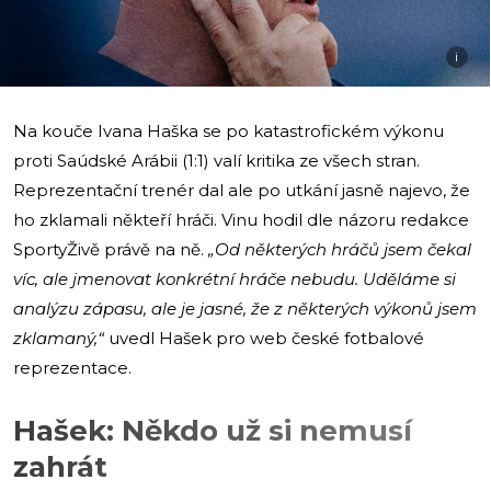
i
Na kouče Ivana Haška se po katastrofickém výkonu
proti Saúdské Arábii (1:1) valí kritika ze všech stran.
Reprezentační trenér dal ale po utkání jasně najevo, že
ho zklamali někteří hráči. Vinu hodil dle názoru redakce
SportyŽivě právě na ně.
„Od některých hráčů jsem čekal
víc, ale jmenovat konkrétní hráče nebudu. Uděláme si
analýzu zápasu, ale je jasné, že z některých výkonů jsem
zklamaný,“
uvedl Hašek pro web české fotbalové
reprezentace.
Hašek: Někdo už si nemusí
zahrát