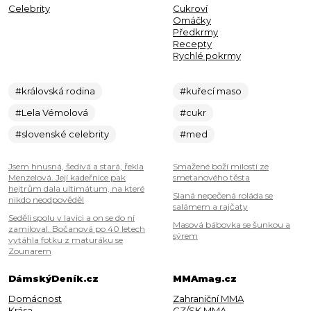
Celebrity
Cukroví
Omáčky
Předkrmy
Recepty
Rychlé pokrmy
#královská rodina
#kuřecí maso
#Lela Vémolová
#cukr
#slovenské celebrity
#med
Jsem hnusná, šedivá a stará, řekla
Smažené boží milosti ze
Menzelová. Její kadeřnice pak
smetanového těsta
hejtrům dala ultimátum, na které
Slaná nepečená roláda se
nikdo neodpověděl
salámem a rajčaty
Seděli spolu v lavici a on se do ní
Masová bábovka se šunkou a
zamiloval. Bočanová po 40 letech
sýrem
vytáhla fotku z maturáku se
Zounarem
DámskýDeník.cz
MMAmag.cz
Domácnost
Zahraniční MMA
Krása
CZ/SK MMA