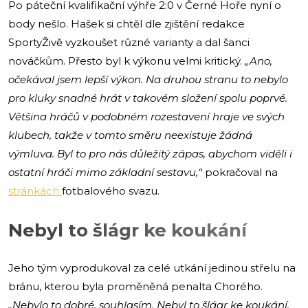
Po páteční kvalifikační výhře 2:0 v Černé Hoře nyní o
body nešlo. Hašek si chtěl dle zjištění redakce
SportyŽivě vyzkoušet různé varianty a dal šanci
nováčkům. Přesto byl k výkonu velmi kritický.
„Ano,
očekával jsem lepší výkon. Na druhou stranu to nebylo
pro kluky snadné hrát v takovém složení spolu poprvé.
Většina hráčů v podobném rozestavení hraje ve svých
klubech, takže v tomto směru neexistuje žádná
výmluva. Byl to pro nás důležitý zápas, abychom viděli i
ostatní hráči mimo základní sestavu,“
pokračoval na
stránkách
fotbalového svazu.
Nebyl to šlágr ke koukání
Jeho tým vyprodukoval za celé utkání jedinou střelu na
bránu, kterou byla proměněná penalta Chorého.
„Nebylo to dobré, souhlasím. Nebyl to šlágr ke koukání,