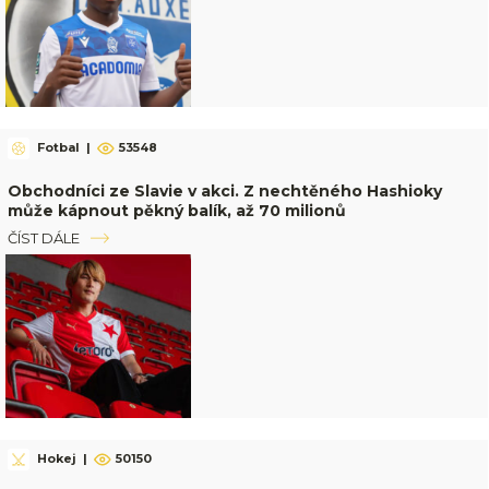
Fotbal
|
53548
Obchodníci ze Slavie v akci. Z nechtěného Hashioky
může kápnout pěkný balík, až 70 milionů
ČÍST DÁLE
Hokej
|
50150