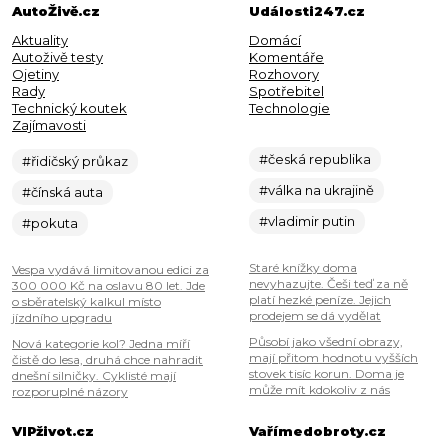
AutoŽivě.cz
Události247.cz
Aktuality
Domácí
Autoživě testy
Komentáře
Ojetiny
Rozhovory
Rady
Spotřebitel
Technický koutek
Technologie
Zajímavosti
#česká republika
#řidičský průkaz
#válka na ukrajině
#čínská auta
#vladimir putin
#pokuta
Staré knížky doma
Vespa vydává limitovanou edici za
nevyhazujte. Češi teď za ně
300 000 Kč na oslavu 80 let. Jde
platí hezké peníze. Jejich
o sběratelský kalkul místo
prodejem se dá vydělat
jízdního upgradu
Působí jako všední obrazy,
Nová kategorie kol? Jedna míří
mají přitom hodnotu vyšších
čistě do lesa, druhá chce nahradit
stovek tisíc korun. Doma je
dnešní silničky. Cyklisté mají
může mít kdokoliv z nás
rozporuplné názory
VIPživot.cz
Vařímedobroty.cz