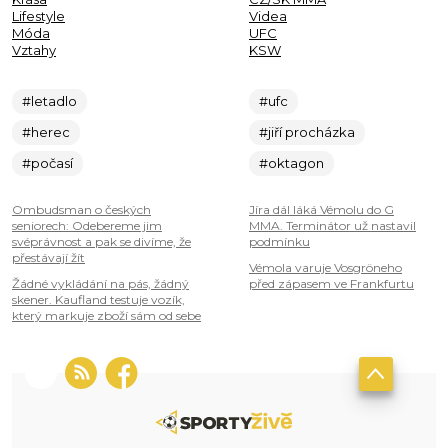
Lifestyle
Videa
Móda
UFC
Vztahy
KSW
#letadlo
#ufc
#herec
#jiří procházka
#počasí
#oktagon
Ombudsman o českých
Jíra dál láká Vémolu do G
seniorech: Odebereme jim
MMA. Terminátor už nastavil
svéprávnost a pak se divíme, že
podmínku
přestávají žít
Vémola varuje Vosgröneho
Žádné vykládání na pás, žádný
před zápasem ve Frankfurtu
skener. Kaufland testuje vozík,
který markuje zboží sám od sebe