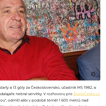
i
starty a 13 góly za Československo, účastník MS 1982, si
lajaře nebral servítky. V rozhovoru pro
ŽivotvČesku.cz
u“, odmítl alibi v podobě téměř 1 600 metrů nad