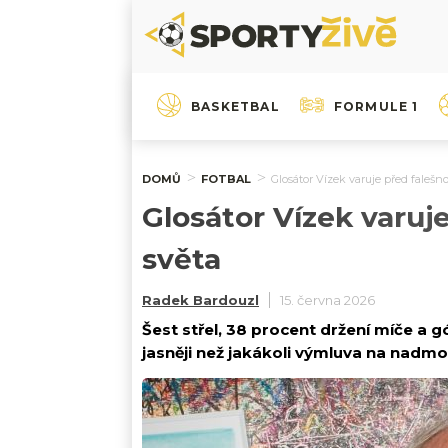
BASKETBAL
FORMULE 1
DOMŮ
FOTBAL
Glosátor Vízek varuje před faleš
Glosátor Vízek varuj
světa
Radek Bardouzl
15. června 2026
Šest střel, 38 procent držení míče a g
jasněji než jakákoli výmluva na nadm