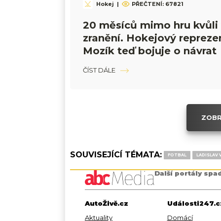
Hokej
|
PŘEČTENÍ:
67821
20 měsíců mimo hru kvůl
zranění. Hokejový repreze
Mozík teď bojuje o návrat
ČÍST DÁLE
ZOBR
SOUVISEJÍCÍ TÉMATA:
FOTBAL
LADISLAV 
Další portály spa
AutoŽivě.cz
Události247.c
Aktuality
Domácí