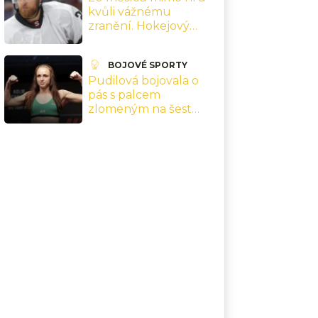
kvůli vážnému
zranění. Hokejový
reprezentant Mozík
teď bojuje o návrat
BOJOVÉ SPORTY
Pudilová bojovala o
pás s palcem
zlomeným na šest
kusů. Po porážce šla
rovnou na operaci