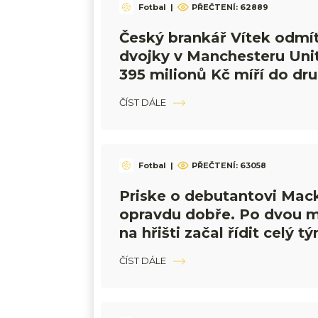
Fotbal
|
PŘEČTENÍ:
62889
Český brankář Vítek odmítl
dvojky v Manchesteru Uni
395 milionů Kč míří do dr
anglické ligy
ČÍST DÁLE
Fotbal
|
PŘEČTENÍ:
63058
Priske o debutantovi Mack
opravdu dobře. Po dvou 
na hřišti začal řídit celý t
ČÍST DÁLE