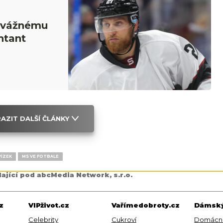
i vážnému
ntant
AZIT DALŠÍ ČLÁNKY
VÍZEK
MS VE FOTBALE
dající pod abcMedia Network, s.r.o.
z
VIPživot.cz
Vařímedobroty.cz
Dámský
Celebrity
Cukroví
Domácn