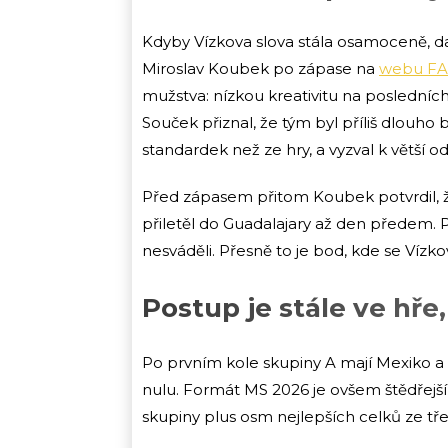
Kdyby Vízkova slova stála osamoceně, dal
Miroslav Koubek po zápase na
webu F
mužstva: nízkou kreativitu na posledníc
Souček přiznal, že tým byl příliš dlouho 
standardek než ze hry, a vyzval k větší o
Před zápasem přitom Koubek potvrdil, že 
přiletěl do Guadalajary až den předem. P
nesváděli. Přesně to je bod, kde se Vízko
Postup je stále ve hře
Po prvním kole skupiny A mají Mexiko a
nulu. Formát MS 2026 je ovšem štědřejší 
skupiny plus osm nejlepších celků ze t