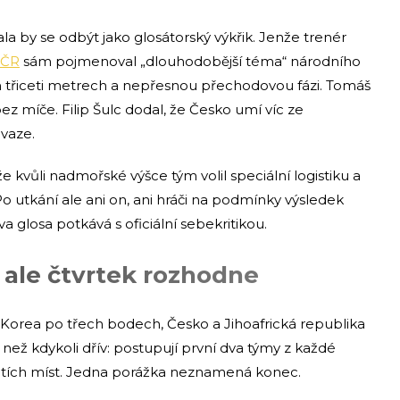
a by se odbýt jako glosátorský výkřik. Jenže trenér
AČR
sám pojmenoval „dlouhodobější téma“ národního
h třiceti metrech a nepřesnou přechodovou fázi. Tomáš
bez míče. Filip Šulc dodal, že Česko umí víc ze
dvaze.
kvůli nadmořské výšce tým volil speciální logistiku a
o utkání ale ani on, ani hráči na podmínky výsledek
va glosa potkává s oficiální sebekritikou.
, ale čtvrtek rozhodne
 Korea po třech bodech, Česko a Jihoafrická republika
než kdykoli dřív: postupují první dva týmy z každé
řetích míst. Jedna porážka neznamená konec.