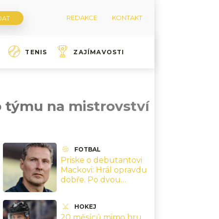
REDAKCE
KONTAKT
TENIS
ZAJÍMAVOSTI
o týmu na mistrovství
FOTBAL
Priske o debutantovi
Mackovi: Hrál opravdu
dobře. Po dvou
minutách na hřišti
začal řídit celý tým
HOKEJ
20 měsíců mimo hru