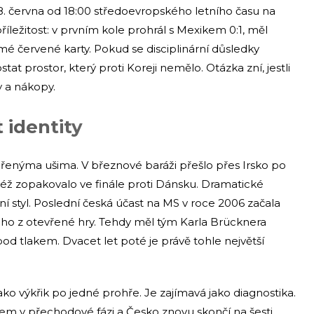
 18. června od 18:00 středoevropského letního času na
říležitost: v prvním kole prohrál s Mexikem 0:1, měl
ímé červené karty. Pokud se disciplinární důsledky
t prostor, který proti Koreji nemělo. Otázka zní, jestli
y a nákopy.
 identity
řenýma ušima. V březnové baráži přešlo přes Irsko po
otéž zopakovalo ve finále proti Dánsku. Dramatické
rní styl. Poslední česká účast na MS v roce 2006 začala
ho z otevřené hry. Tehdy měl tým Karla Brücknera
pod tlakem. Dvacet let poté je právě tohle největší
ako výkřik po jedné prohře. Je zajímavá jako diagnostika.
em v přechodové fázi a Česko znovu skončí na šesti