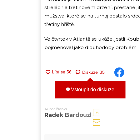
střelách a třetinovém držení, přestane j
mužstva, které se na turnaj dostalo srdc
třetiny hřiště.
Ve čtvrtek v Atlantě se ukáže, jestli Kou
pojmenoval jako dlouhodobý problém.
Diskuze
35
Vstoupit do diskuze
Autor článku
Radek Bardouzl