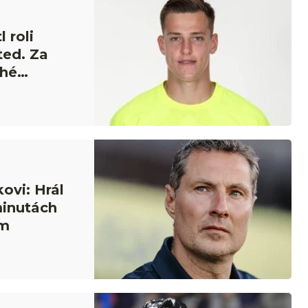
 roli
ted. Za
uhé
ovi: Hrál
minutách
ým