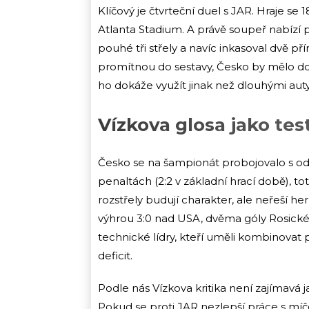
Klíčový je čtvrteční duel s JAR. Hraje se
Atlanta Stadium. A právě soupeř nabízí p
pouhé tři střely a navíc inkasoval dvě př
promítnou do sestavy, Česko by mělo dosta
ho dokáže využít jinak než dlouhými aut
Vízkova glosa jako test
Česko se na šampionát probojovalo s od
penaltách (2:2 v základní hrací době), t
rozstřely budují charakter, ale neřeší he
výhrou 3:0 nad USA, dvěma góly Rosické
technické lídry, kteří uměli kombinovat 
deficit.
Podle nás Vízkova kritika není zajímavá j
Pokud se proti JAR nezlepší práce s míč