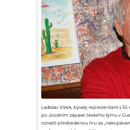
Ladislav Vízek, bývalý reprezentant s 55 
po úvodním zápase českého týmu v Guada
označil předvedenou hru za „nakopávano