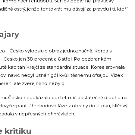
kombinační chudobu. Schick podle něj prakticky
ičně ostrý, jenže tentokrát mu dávají za pravdu i ti, kteří
lajary
ea – Česko vykresluje obraz jednoznačně. Korea si
el, Česko jen 38 procent a 6 střel. Po bezbrankém
tě kapitán Krejčí ze standardní situace. Korea srovnala
kovi navíc nebyl uznán gól kvůli těsnému ofsajdu. Vízek
měření ale zveřejněno nebylo.
kami. Česko nedokázalo udržet míč dostatečně dlouho na
yli vyčerpaní. Přechodová fáze z obrany do útoku, klíčový
adala v nepřesných přihrávkách.
 kritiku