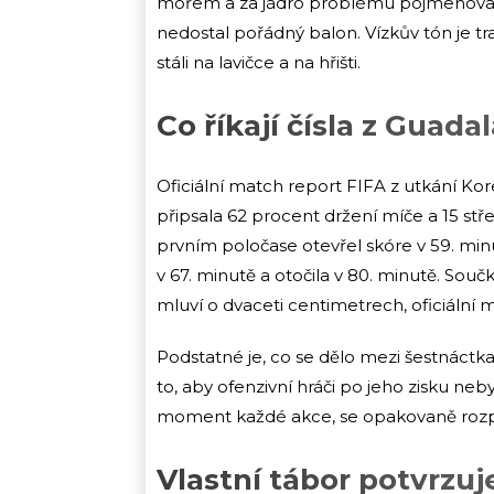
mořem a za jádro problému pojmenoval 
nedostal pořádný balon. Vízkův tón je trad
stáli na lavičce a na hřišti.
Co říkají čísla z Guada
Oficiální match report FIFA z utkání Kor
připsala 62 procent držení míče a 15 stř
prvním poločase otevřel skóre v 59. minu
v 67. minutě a otočila v 80. minutě. Souč
mluví o dvaceti centimetrech, oficiální 
Podstatné je, co se dělo mezi šestnáct
to, aby ofenzivní hráči po jeho zisku neb
moment každé akce, se opakovaně rozp
Vlastní tábor potvrzuje