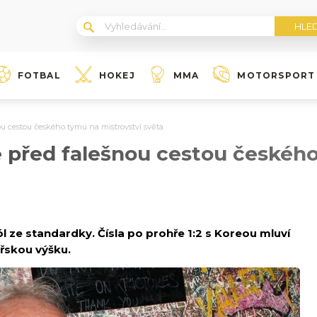
FOTBAL
HOKEJ
MMA
MOTORSPORT
nou cestou českého týmu na mistrovství světa
e před falešnou cestou českéh
ól ze standardky. Čísla po prohře 1:2 s Koreou mluví
ořskou výšku.