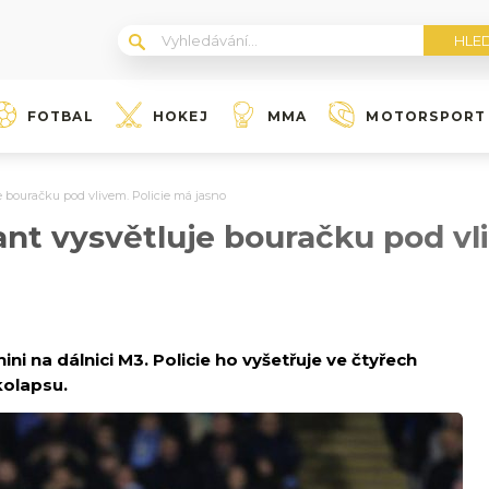
FOTBAL
HOKEJ
MMA
MOTORSPORT
e bouračku pod vlivem. Policie má jasno
nt vysvětluje bouračku pod vl
i na dálnici M3. Policie ho vyšetřuje ve čtyřech
kolapsu.