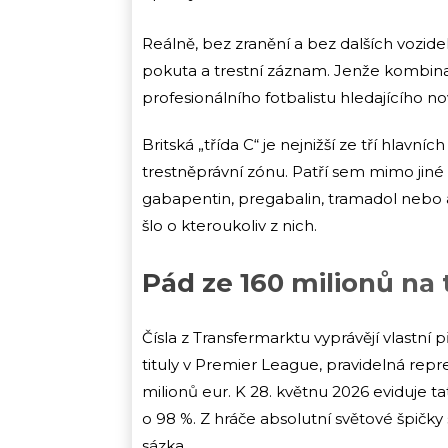
Reálně, bez zranění a bez dalších vozide
pokuta a trestní záznam. Jenže kombinace
profesionálního fotbalistu hledajícího no
Britská „třída C“ je nejnižší ze tří hlavní
trestněprávní zónu. Patří sem mimo jiné
gabapentin, pregabalin, tramadol nebo an
šlo o kteroukoliv z nich.
Pád ze 160 milionů na t
Čísla z Transfermarktu vyprávějí vlastní p
tituly v Premier League, pravidelná re
milionů eur. K 28. květnu 2026 eviduje ta
o 98 %. Z hráče absolutní světové špičky
sázka.