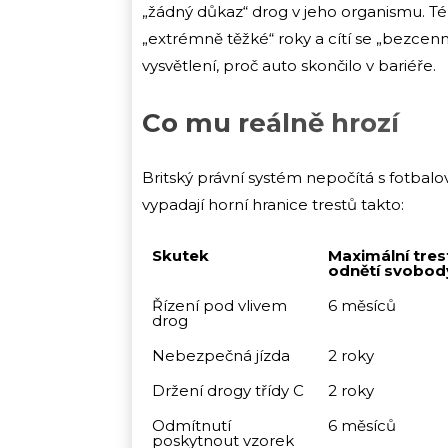
„žádný důkaz“ drog v jeho organismu. T
„extrémně těžké“ roky a cítí se „bezcen
vysvětlení, proč auto skončilo v bariéře.
Co mu reálně hrozí
Britský právní systém nepočítá s fotbalo
vypadají horní hranice trestů takto:
Skutek
Maximální tres
odnětí svobod
Řízení pod vlivem
6 měsíců
drog
Nebezpečná jízda
2 roky
Držení drogy třídy C
2 roky
Odmítnutí
6 měsíců
poskytnout vzorek