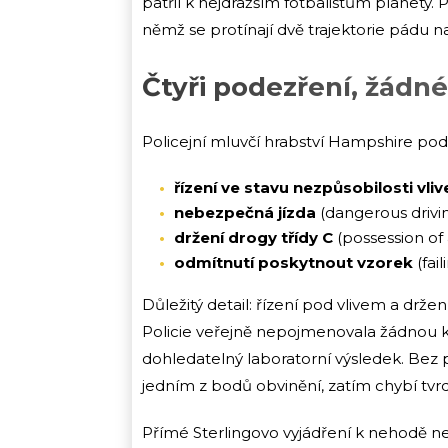
patřil k nejdražším fotbalistům planety. P
němž se protínají dvě trajektorie pádu naj
Čtyři podezření, žádn
Policejní mluvčí hrabství Hampshire po
řízení ve stavu nezpůsobilosti vl
nebezpečná jízda
(dangerous drivin
držení drogy třídy C
(possession of 
odmítnutí poskytnout vzorek
(fai
Důležitý detail: řízení pod vlivem a drže
Policie veřejně nepojmenovala žádnou ko
dohledatelný laboratorní výsledek. Bez 
jedním z bodů obvinění, zatím chybí tvrd
Přímé Sterlingovo vyjádření k nehodě nee