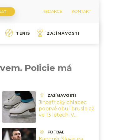
REDAKCE
KONTAKT
TENIS
ZAJÍMAVOSTI
ivem. Policie má
ZAJÍMAVOSTI
Jihoafrický chlapec
poprvé obul brusle až
ve 13 letech. V
Teplicích skočil dvojitý
axel po třech letech
FOTBAL
Kanonýr Slavie na