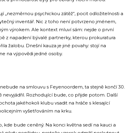
jí „nezměrnou psychickou zátěž“, pocit odložitelnosti a
řebytečný inventář. Nic z toho není potvrzeno jménem,
mým výrokem. Ale kontext mluví sám: nejde o první
obě z napadení bývalé partnerky, kterou prokuratura
a žalobu. Dnešní kauza je jiné povahy: stojí na
ne na výpovědi jedné osoby.
 nebude na smlouvu s Feyenoordem, ta stejně končí 30.
ě nevyjádřil. Rozhodující bude, co přijde potom. Další
hota jakéhokoli klubu vsadit na hráče s klesající
 policejním vyšetřováním na krku.
to, kde bude ceněný. Na konci května sedí na kauci a
ná nikdy nepřijdou, protože vzorek odmítl poskytnout.