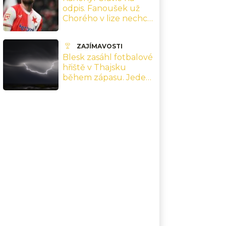
odpis. Fanoušek už
Chorého v lize nechce,
Tvrdík si ukousl velké
sousto
ZAJÍMAVOSTI
Blesk zasáhl fotbalové
hřiště v Thajsku
během zápasu. Jeden
hráč zemřel, devět je v
nemocnici