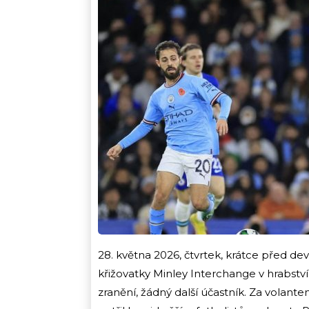
28. května 2026, čtvrtek, krátce před dev
křižovatky Minley Interchange v hrabstv
zranění, žádný další účastník. Za volant