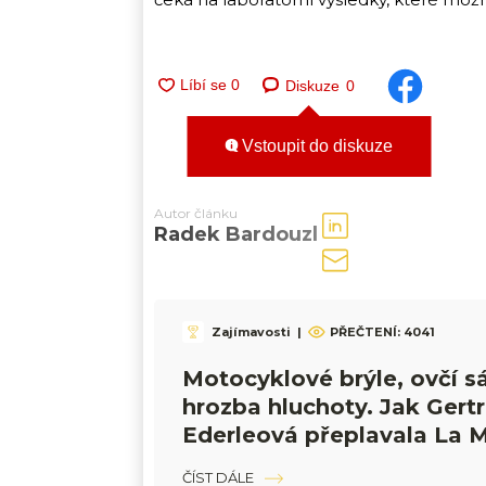
Diskuze
0
Vstoupit do diskuze
Autor článku
Radek Bardouzl
Zajímavosti
|
PŘEČTENÍ:
4041
Motocyklové brýle, ovčí s
hrozba hluchoty. Jak Gert
Ederleová přeplavala La 
změnila dějiny
ČÍST DÁLE