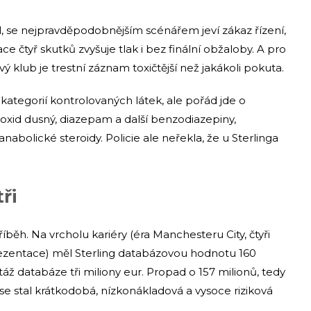
l, se nejpravděpodobnějším scénářem jeví zákaz řízení,
 čtyř skutků zvyšuje tlak i bez finální obžaloby. A pro
vý klub je trestní záznam toxičtější než jakákoli pokuta.
ch kategorií kontrolovaných látek, ale pořád jde o
 oxid dusný, diazepam a další benzodiazepiny,
abolické steroidy. Policie ale neřekla, že u Sterlinga
ři
říběh. Na vrcholu kariéry (éra Manchesteru City, čtyři
prezentace) měl Sterling databázovou hodnotu 160
táž databáze tři miliony eur. Propad o 157 milionů, tedy
 se stal krátkodobá, nízkonákladová a vysoce riziková