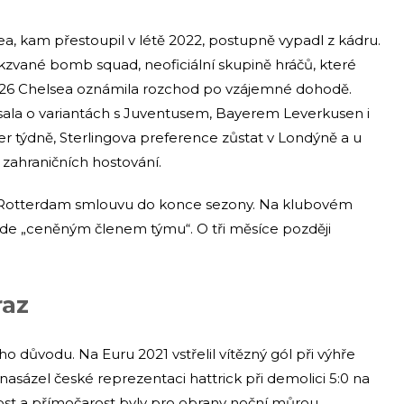
a, kam přestoupil v létě 2022, postupně vypadl z kádru.
zvané bomb squad, neoficiální skupině hráčů, které
 2026 Chelsea oznámila rozchod po vzájemné dohodě.
sala o variantách s Juventusem, Bayerem Leverkusen i
er týdně, Sterlingova preference zůstat v Londýně a u
 zahraničních hostování.
Rotterdam smlouvu do konce sezony. Na klubovém
ude „ceněným členem týmu“. O tři měsíce později
raz
ého důvodu. Na Euru 2021 vstřelil vítězný gól při výhře
nasázel české reprezentaci hattrick při demolici 5:0 na
ost a přímočarost byly pro obrany noční můrou.