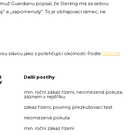
émuž Guardianu popsal, že Sterling má za sebou
ný“ a „zapomenutý“. To je obhajovací rámec, ne
vou slávou jako s polehčující okolností. Podle
GOV.UK
t
Další postihy
y
min. roční zákaz řízení, neomezená pokuta,
záznam v rejstříku
zákaz řízení, povinný přezkušovací test
neomezená pokuta
min. roční zákaz řízení