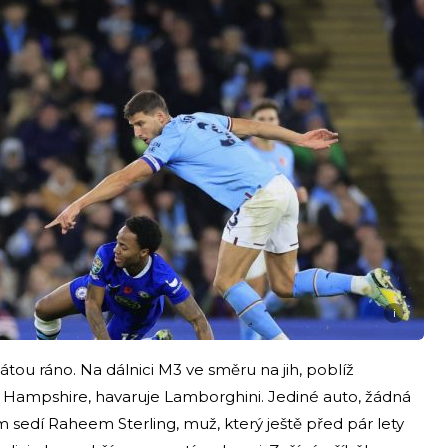
i
átou ráno. Na dálnici M3 ve směru na jih, poblíž
í Hampshire, havaruje Lamborghini. Jediné auto, žádná
em sedí Raheem Sterling, muž, který ještě před pár lety