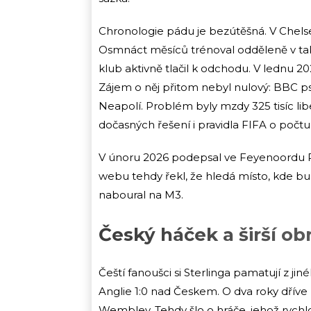
Chronologie pádu je bezútěšná. V Chelse
Osmnáct měsíců trénoval odděleně v tak
klub aktivně tlačil k odchodu. V lednu
Zájem o něj přitom nebyl nulový: BBC p
Neapolí. Problém byly mzdy 325 tisíc lib
dočasných řešení i pravidla FIFA o počtu
V únoru 2026 podepsal ve Feyenoordu 
webu tehdy řekl, že hledá místo, kde b
naboural na M3.
Český háček a širší ob
Čeští fanoušci si Sterlinga pamatují z jin
Anglie 1:0 nad Českem. O dva roky dříve 
Wembley. Tehdy šlo o hráče, jehož rychl