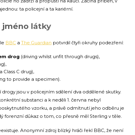
olicie ho zadrží a propustí na kauci. Začíná příběh, v
ednou: ta policejní a ta kariérní.
é jméno látky
dle
BBC
a
The Guardian
potvrdil čtyři okruhy podezření:
ivem drog
(driving whilst unfit through drugs),
g),
a Class C drug),
ling to provide a specimen).
ní drogy jsou v policejním sdělení dva oddělené skutky.
nkrétní substanci a k neděli 1. června nebyl
poskytnutého vzorku, a právě odmítnutí jeho odběru je
ý forenzní důkaz o tom, co přesně měl Sterling v těle.
xistuje. Anonymní zdroj blízký hráči řekl BBC, že není