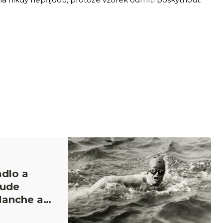
ádlo a
rude
Manche a