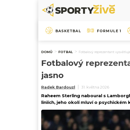
BASKETBAL
FORMULE 1
DOMŮ
FOTBAL
Fotbalový reprezentant vysvětluj
Fotbalový reprezenta
jasno
Radek Bardouzl
31. května 2026
Raheem Sterling naboural s Lamborghin
liniích, jeho okolí mluví o psychickém 