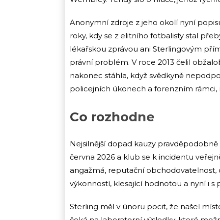
Anonymní zdroje z jeho okolí nyní popisu
roky, kdy se z elitního fotbalisty stal p
lékařskou zprávou ani Sterlingovým pří
právní problém. V roce 2013 čelil obžal
nakonec stáhla, když svědkyně nepodpořil
policejních úkonech a forenzním rámci, 
Co rozhodne
Nejsilnější dopad kauzy pravděpodobně
června 2026 a klub se k incidentu veřejn
angažmá, reputační obchodovatelnost, oc
výkonností, klesající hodnotou a nyní i s
Sterling měl v únoru pocit, že našel mís
čeká na laboratorní výsledky, které mož