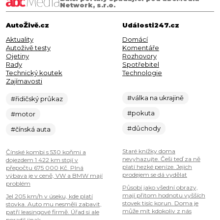
Network, s.r.o.
AutoŽivě.cz
Události247.cz
Aktuality
Domácí
Autoživě testy
Komentáře
Ojetiny
Rozhovory
Rady
Spotřebitel
Technický koutek
Technologie
Zajímavosti
#válka na ukrajině
#řidičský průkaz
#pokuta
#motor
#důchody
#čínská auta
Staré knížky doma
Čínské kombi s 530 koňmi a
nevyhazujte. Češi teď za ně
dojezdem 1 422 km stojí v
platí hezké peníze. Jejich
přepočtu 675 000 Kč. Plná
prodejem se dá vydělat
výbava je v ceně, VW a BMW mají
problém
Působí jako všední obrazy,
mají přitom hodnotu vyšších
Jel 205 km/h v úseku, kde platí
stovek tisíc korun. Doma je
stovka. Auto mu nesměli zabavit,
může mít kdokoliv z nás
patří leasingové firmě. Úřad si ale
poradil jinak