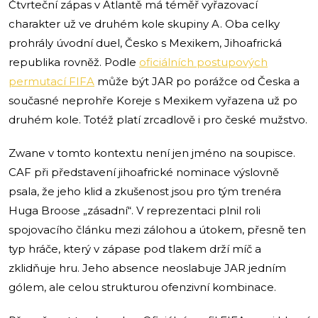
Čtvrteční zápas v Atlantě má téměř vyřazovací
charakter už ve druhém kole skupiny A. Oba celky
prohrály úvodní duel, Česko s Mexikem, Jihoafrická
republika rovněž. Podle
oficiálních postupových
permutací FIFA
může být JAR po porážce od Česka a
současné neprohře Koreje s Mexikem vyřazena už po
druhém kole. Totéž platí zrcadlově i pro české mužstvo.
Zwane v tomto kontextu není jen jméno na soupisce.
CAF při představení jihoafrické nominace výslovně
psala, že jeho klid a zkušenost jsou pro tým trenéra
Huga Broose „zásadní“. V reprezentaci plnil roli
spojovacího článku mezi zálohou a útokem, přesně ten
typ hráče, který v zápase pod tlakem drží míč a
zklidňuje hru. Jeho absence neoslabuje JAR jedním
gólem, ale celou strukturou ofenzivní kombinace.