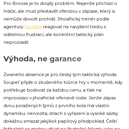
Pro Broose je to dvojitý problém. Nejenže přichází o
hráče, ale musí přestavět ofenzivu v zápase, který si
nemůže dovolit prohrát. Jihoafrický trenér podle
agentury
Reuters
reagoval na navýšení trestu s
viditelnou frustrací, ale konkrétní taktický plán
neprozradil.
Výhoda, ne garance
Zwaneho absence je pro český tým taktická výhoda.
Soupeř přijde o zkušeného tvůrce hry v momentě, kdy
potřebuje bodovat za každou cenu, a tlak na
improvizaci v jihoafrické ofenzivě roste. Jenže zápas
dvou poražených týmů z prvního kola má vlastní
dynamiku: nervozita, strach z vyřazení a vysoké sázky
dokážou smazat jakýkoli papírový předpoklad. Čeští
fotbalisté se mohou dívat na čtvrteční Atlantu jako na