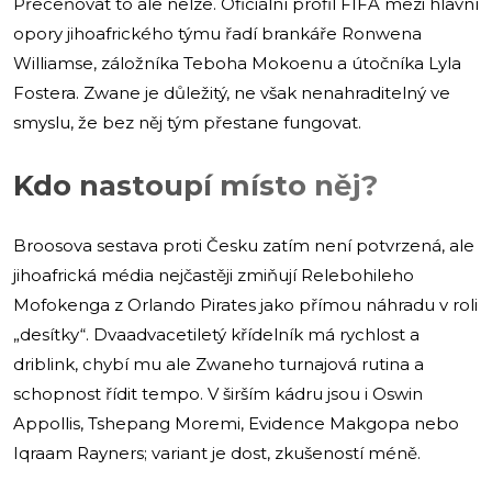
Přeceňovat to ale nelze. Oficiální profil FIFA mezi hlavní
opory jihoafrického týmu řadí brankáře Ronwena
Williamse, záložníka Teboha Mokoenu a útočníka Lyla
Fostera. Zwane je důležitý, ne však nenahraditelný ve
smyslu, že bez něj tým přestane fungovat.
Kdo nastoupí místo něj?
Broosova sestava proti Česku zatím není potvrzená, ale
jihoafrická média nejčastěji zmiňují Relebohileho
Mofokenga z Orlando Pirates jako přímou náhradu v roli
„desítky“. Dvaadvacetiletý křídelník má rychlost a
driblink, chybí mu ale Zwaneho turnajová rutina a
schopnost řídit tempo. V širším kádru jsou i Oswin
Appollis, Tshepang Moremi, Evidence Makgopa nebo
Iqraam Rayners; variant je dost, zkušeností méně.