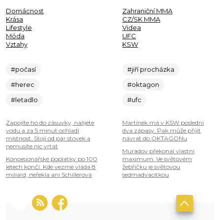
Domácnost
Zahraniční MMA
Krása
CZ/SK MMA
Lifestyle
Videa
Móda
UFC
Vztahy
KSW
#počasí
#jiří procházka
#herec
#oktagon
#letadlo
#ufc
Zapojíte ho do zásuvky, nalijete
Martínek má v KSW poslední
vodu a za 5 minut ochladí
dva zápasy. Pak může přijít
místnost. Stojí od pár stovek a
návrat do OKTAGONu
nemusíte nic vrtat
Muradov překonal vlastní
Koncesionářské poplatky po 100
maximum. Ve světovém
letech končí. Kde vezme vláda 8
žebříčku je světovou
miliard, neřekla ani Schillerová
sedmadvacítkou