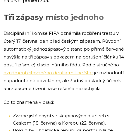
na první pohled zdá.
Tři zápasy místo jednoho
Disciplinární komise FIFA oznámila rozšíření trestu v
úterý 17. června, den před českým zápasem. Původní
automatický jednozápasový distanc po přímé červené
navýšila na tři zápasy s odkazem na porušení článku 14
odst. 1 písm. e) disciplinárního řádu. Podle stručného
oznámení citovaného deníkem The Star
je rozhodnutí
napadnutelné odvoláním, ale žádný odkladný účinek
ani zkrácené řízení naše rešerše nezachytila.
Co to znamená v praxi:
Zwane jistě chybí ve skupinových duelech s
Českem (18. června) a Koreou (22. června).
Pokud by Jihoafrická republika postoupila ze