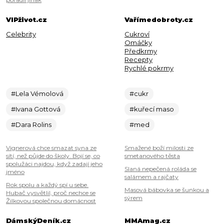
VIPživot.cz
Vařímedobroty.cz
Celebrity
Cukroví
Omáčky
Předkrmy
Recepty
Rychlé pokrmy
#Lela Vémolová
#cukr
#Ivana Gottová
#kuřecí maso
#Dara Rolins
#med
Vignerová chce smazat syna ze
Smažené boží milosti ze
sítí, než půjde do školy. Bojí se, co
smetanového těsta
spolužáci najdou, když zadají jeho
Slaná nepečená roláda se
jméno
salámem a rajčaty
Rok spolu a každý spí u sebe.
Masová bábovka se šunkou a
Hubač vysvětlil, proč nechce se
sýrem
Žilkovou společnou domácnost
DámskýDeník.cz
MMAmag.cz