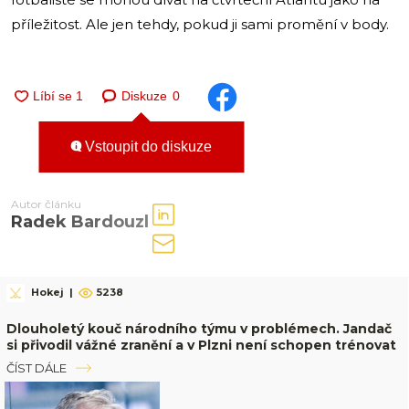
příležitost. Ale jen tehdy, pokud ji sami promění v body.
Diskuze
0
Vstoupit do diskuze
Autor článku
Radek Bardouzl
Hokej
|
5238
Dlouholetý kouč národního týmu v problémech. Jandač
si přivodil vážné zranění a v Plzni není schopen trénovat
ČÍST DÁLE