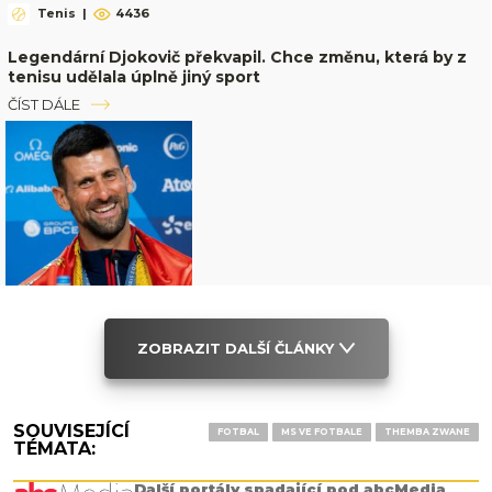
Tenis
|
4436
Legendární Djokovič překvapil. Chce změnu, která by z
tenisu udělala úplně jiný sport
ČÍST DÁLE
ZOBRAZIT DALŠÍ ČLÁNKY
SOUVISEJÍCÍ
FOTBAL
MS VE FOTBALE
THEMBA ZWANE
TÉMATA:
Další portály spadající pod abcMedia