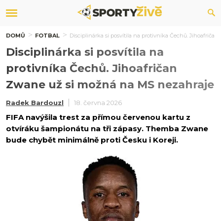
DOMŮ
FOTBAL
Disciplinárka si posvítila na protivníka Čechů. Jihoafri
Disciplinárka si posvítila na
protivníka Čechů. Jihoafričan
Zwane už si možná na MS nezahraje
Radek Bardouzl
18. června 2026
FIFA navýšila trest za přímou červenou kartu z
otvíráku šampionátu na tři zápasy. Themba Zwane
bude chybět minimálně proti Česku i Koreji.