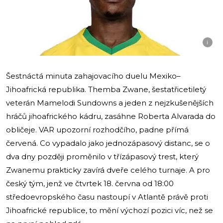
i
Šestnáctá minuta zahajovacího duelu Mexiko–
Jihoafrická republika. Themba Zwane, šestatřicetiletý
veterán Mamelodi Sundowns a jeden z nejzkušenějších
hráčů jihoafrického kádru, zasáhne Roberta Alvarada do
obličeje. VAR upozorní rozhodčího, padne přímá
červená. Co vypadalo jako jednozápasový distanc, se o
dva dny později proměnilo v třízápasový trest, který
Zwanemu prakticky zavírá dveře celého turnaje. A pro
český tým, jenž ve čtvrtek 18. června od 18:00
středoevropského času nastoupí v Atlantě právě proti
Jihoafrické republice, to mění výchozí pozici víc, než se