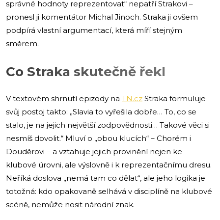
správné hodnoty reprezentovat“ nepatří Strakovi –
pronesl ji komentátor Michal Jinoch. Straka ji ovšem
podpírá vlastní argumentací, která míří stejným
směrem.
Co Straka skutečně řekl
V textovém shrnutí epizody na
TN.cz
Straka formuluje
svůj postoj takto: „Slavia to vyřešila dobře… To, co se
stalo, je na jejich největší zodpovědnosti… Takové věci si
nesmíš dovolit.“ Mluví o „obou klucích“ – Chorém i
Douděrovi – a vztahuje jejich provinění nejen ke
klubové úrovni, ale výslovně i k reprezentačnímu dresu.
Neříká doslova „nemá tam co dělat“, ale jeho logika je
totožná: kdo opakovaně selhává v disciplíně na klubové
scéně, nemůže nosit národní znak.