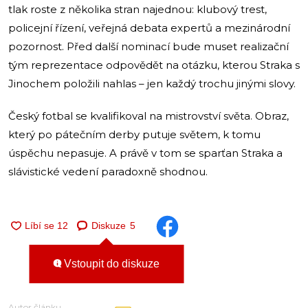
tlak roste z několika stran najednou: klubový trest,
policejní řízení, veřejná debata expertů a mezinárodní
pozornost. Před další nominací bude muset realizační
tým reprezentace odpovědět na otázku, kterou Straka s
Jinochem položili nahlas – jen každý trochu jinými slovy.
Český fotbal se kvalifikoval na mistrovství světa. Obraz,
který po pátečním derby putuje světem, k tomu
úspěchu nepasuje. A právě v tom se sparťan Straka a
slávistické vedení paradoxně shodnou.
Diskuze
5
Vstoupit do diskuze
Autor článku