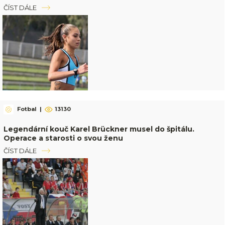
ČÍST DÁLE
Fotbal
|
13130
Legendární kouč Karel Brückner musel do špitálu.
Operace a starosti o svou ženu
ČÍST DÁLE