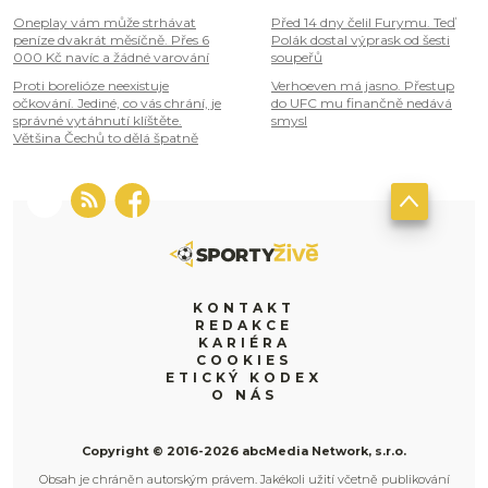
Oneplay vám může strhávat
Před 14 dny čelil Furymu. Teď
peníze dvakrát měsíčně. Přes 6
Polák dostal výprask od šesti
000 Kč navíc a žádné varování
soupeřů
Proti borelióze neexistuje
Verhoeven má jasno. Přestup
očkování. Jediné, co vás chrání, je
do UFC mu finančně nedává
správné vytáhnutí klíštěte.
smysl
Většina Čechů to dělá špatně
KONTAKT
REDAKCE
KARIÉRA
COOKIES
ETICKÝ KODEX
O NÁS
Copyright © 2016-2026 abcMedia Network, s.r.o.
Obsah je chráněn autorským právem. Jakékoli užití včetně publikování