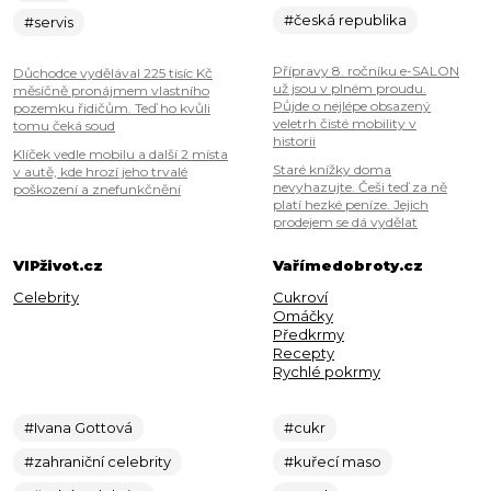
#česká republika
#servis
Přípravy 8. ročníku e-SALON
Důchodce vydělával 225 tisíc Kč
už jsou v plném proudu.
měsíčně pronájmem vlastního
Půjde o nejlépe obsazený
pozemku řidičům. Teď ho kvůli
veletrh čisté mobility v
tomu čeká soud
historii
Klíček vedle mobilu a další 2 místa
Staré knížky doma
v autě, kde hrozí jeho trvalé
nevyhazujte. Češi teď za ně
poškození a znefunkčnění
platí hezké peníze. Jejich
prodejem se dá vydělat
VIPživot.cz
Vařímedobroty.cz
Celebrity
Cukroví
Omáčky
Předkrmy
Recepty
Rychlé pokrmy
#Ivana Gottová
#cukr
#zahraniční celebrity
#kuřecí maso