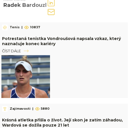
Radek Bardouzl
Tenis
|
10837
Potrestaná tenistka Vondroušová napsala vzkaz, který
naznačuje konec kariéry
ČÍST DÁLE
Zajímavosti
|
5880
Krásná atletka přišla o život. Její skon je zatím záhadou,
Wardová se dožila pouze 21 let