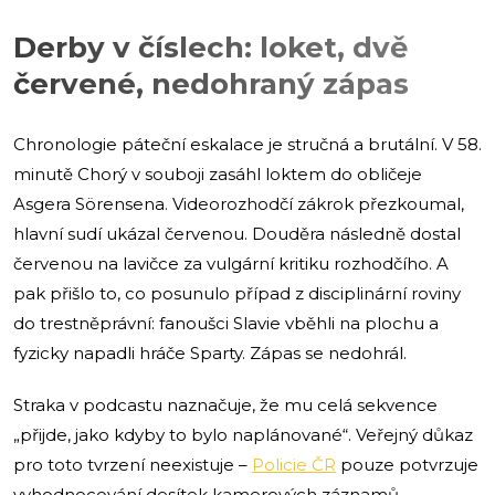
Derby v číslech: loket, dvě
červené, nedohraný zápas
Chronologie páteční eskalace je stručná a brutální. V 58.
minutě Chorý v souboji zasáhl loktem do obličeje
Asgera Sörensena. Videorozhodčí zákrok přezkoumal,
hlavní sudí ukázal červenou. Douděra následně dostal
červenou na lavičce za vulgární kritiku rozhodčího. A
pak přišlo to, co posunulo případ z disciplinární roviny
do trestněprávní: fanoušci Slavie vběhli na plochu a
fyzicky napadli hráče Sparty. Zápas se nedohrál.
Straka v podcastu naznačuje, že mu celá sekvence
„přijde, jako kdyby to bylo naplánované“. Veřejný důkaz
pro toto tvrzení neexistuje –
Policie ČR
pouze potvrzuje
vyhodnocování desítek kamerových záznamů.