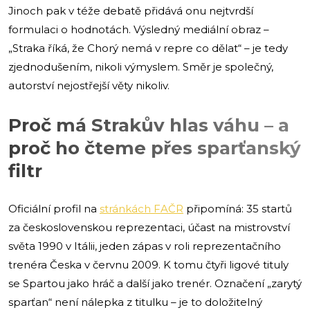
Jinoch pak v téže debatě přidává onu nejtvrdší
formulaci o hodnotách. Výsledný mediální obraz –
„Straka říká, že Chorý nemá v repre co dělat“ – je tedy
zjednodušením, nikoli výmyslem. Směr je společný,
autorství nejostřejší věty nikoliv.
Proč má Strakův hlas váhu – a
proč ho čteme přes sparťanský
filtr
Oficiální profil na
stránkách FAČR
připomíná: 35 startů
za československou reprezentaci, účast na mistrovství
světa 1990 v Itálii, jeden zápas v roli reprezentačního
trenéra Česka v červnu 2009. K tomu čtyři ligové tituly
se Spartou jako hráč a další jako trenér. Označení „zarytý
sparťan“ není nálepka z titulku – je to doložitelný