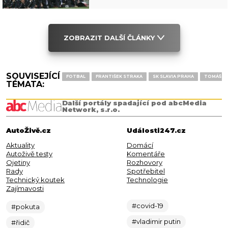
ZOBRAZIT DALŠÍ ČLÁNKY
SOUVISEJÍCÍ
FOTBAL
FRANTIŠEK STRAKA
SK SLAVIA PRAHA
TOMÁŠ C
TÉMATA:
Další portály spadající pod abcMedia
Network, s.r.o.
AutoŽivě.cz
Události247.cz
Aktuality
Domácí
Autoživě testy
Komentáře
Ojetiny
Rozhovory
Rady
Spotřebitel
Technický koutek
Technologie
Zajímavosti
#covid-19
#pokuta
#vladimir putin
#řidič