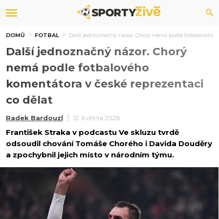
DOMŮ
FOTBAL
Další jednoznačný názor. Chorý nemá podle fotbalového k
Další jednoznačný názor. Chorý
nemá podle fotbalového
komentátora v české reprezentaci
co dělat
Radek Bardouzl
12. května 2026
František Straka v podcastu Ve skluzu tvrdě
odsoudil chování Tomáše Chorého i Davida Douděry
a zpochybnil jejich místo v národním týmu.