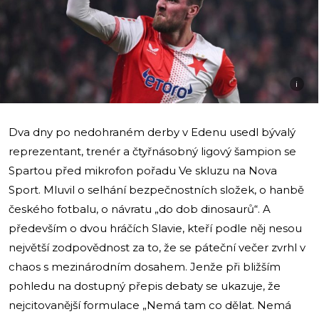
i
Dva dny po nedohraném derby v Edenu usedl bývalý
reprezentant, trenér a čtyřnásobný ligový šampion se
Spartou před mikrofon pořadu Ve skluzu na Nova
Sport. Mluvil o selhání bezpečnostních složek, o hanbě
českého fotbalu, o návratu „do dob dinosaurů“. A
především o dvou hráčích Slavie, kteří podle něj nesou
největší zodpovědnost za to, že se páteční večer zvrhl v
chaos s mezinárodním dosahem. Jenže při bližším
pohledu na dostupný přepis debaty se ukazuje, že
nejcitovanější formulace „Nemá tam co dělat. Nemá