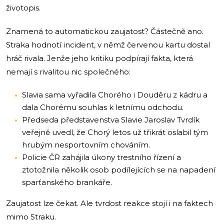
životopis.
Znamená to automatickou zaujatost? Částečně ano.
Straka hodnotí incident, v němž červenou kartu dostal
hráč rivala. Jenže jeho kritiku podpírají fakta, která
nemají s rivalitou nic společného:
Slavia sama vyřadila Chorého i Douděru z kádru a
dala Chorému souhlas k letnímu odchodu.
Předseda představenstva Slavie Jaroslav Tvrdík
veřejně uvedl, že Chorý letos už třikrát oslabil tým
hrubým nesportovním chováním.
Policie ČR zahájila úkony trestního řízení a
ztotožnila několik osob podílejících se na napadení
sparťanského brankáře.
Zaujatost lze čekat. Ale tvrdost reakce stojí i na faktech
mimo Straku.