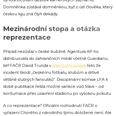
Domněnka zůstává domněnkou, byť z úst člověka, který
českou ligu zná čtyři dekády.
Mezinárodní stopa a otázka
reprezentace
Případ nezůstal v české bublině. Agentura AP ho
distribuovala do zahraničních médií včetně Guardianu;
šéf FAČR David Trunda v
agenturní zprávě
řekl, že
incident škodí „českému fotbalu, klubům a drtivé
většině slušných fanoušků“. Disciplinární komise LFA k
době publikace řešila možné sankce vůči Slavii – od
kontumace přes uzavření stadionu po vysokou pokutu.
A co reprezentace? Oficiální rozhodnutí FAČR o
vyřazení Chorého z národního týmu doložené není. Ale