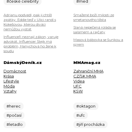
#české celebrity
#med
Adrianu podvedl, pak ji chtěl
Smažené boží milosti ze
zpátky. Eddie teď v Ulici randí s
smetanového těsta
Kokešovou, kterou diváci
Slaná nepečená roláda se
nemůžou vystát
salámem a rajčaty
Influenceři neznají zákon, varuje
Masová bábovka se šunkou a
advokát. Influencer Stejk má
sýrem
problém, Hanychová ho žene k
soudu
DámskýDeník.cz
MMAmag.cz
Domácnost
Zahraniční MMA
Krása
CZ/SK MMA
Lifestyle
Videa
Móda
UFC
Vztahy
KSW
#herec
#oktagon
#počasí
#ufc
#letadlo
#jiří procházka