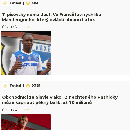
Fotbal
|
3151
Trpišovský nemá dost. Ve Francii loví rychlíka
Mandengueho, který ovládá obranu i útok
ČÍST DÁLE
Fotbal
|
9345
Obchodníci ze Slavie v akci. Z nechtěného Hashioky
může kápnout pěkný balík, až 70 milionů
ČÍST DÁLE