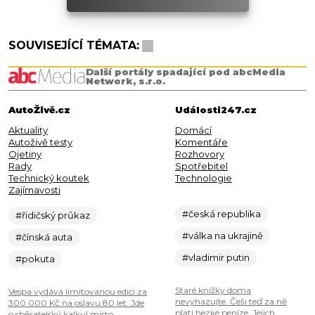
SOUVISEJÍCÍ TÉMATA:
Další portály spadající pod abcMedia
Network, s.r.o.
AutoŽivě.cz
Události247.cz
Aktuality
Domácí
Autoživě testy
Komentáře
Ojetiny
Rozhovory
Rady
Spotřebitel
Technický koutek
Technologie
Zajímavosti
#česká republika
#řidičský průkaz
#válka na ukrajině
#čínská auta
#vladimir putin
#pokuta
Staré knížky doma
Vespa vydává limitovanou edici za
nevyhazujte. Češi teď za ně
300 000 Kč na oslavu 80 let. Jde
platí hezké peníze. Jejich
o sběratelský kalkul místo