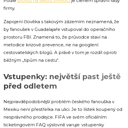
Podle
profilu na webu SIHASO
je členem správní rady
firmy.
Zapojení člověka s takovým zázemím neznamená, že
by fanoušek v Guadalajaře vstupoval do operačního
prostoru FBI. Znamená to, že průvodce staví na
metodice krizové prevence, ne na googlení
cestovatelských blogů. A právě v tom je rozdíl oproti
běžným „tipům na cestu“.
Vstupenky: největší past ještě
před odletem
Nejpravděpodobnější problém českého fanouška v
Mexiku není přestřelka na ulici. Je to lístek koupený od
nesprávného prodejce. FIFA ve svém oficiálním
ticketingovém FAQ výslovně varuje: vstupenky