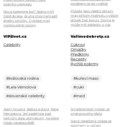
prodejem se dá vydělat
jízdního upgradu
Působí jako všední obrazy,
Nová kategorie kol? Jedna míří
mají přitom hodnotu vyšších
čistě do lesa, druhá chce nahradit
stovek tisíc korun. Doma je
dnešní silničky. Cyklisté mají
může mít kdokoliv z nás
rozporuplné názory
VIPživot.cz
Vařímedobroty.cz
Celebrity
Cukroví
Omáčky
Předkrmy
Recepty
Rychlé pokrmy
#královská rodina
#kuřecí maso
#Lela Vémolová
#cukr
#slovenské celebrity
#med
Jsem hnusná, šedivá a stará, řekla
Smažené boží milosti ze
Menzelová. Její kadeřnice pak
smetanového těsta
hejtrům dala ultimátum, na které
Slaná nepečená roláda se
nikdo neodpověděl
salámem a rajčaty