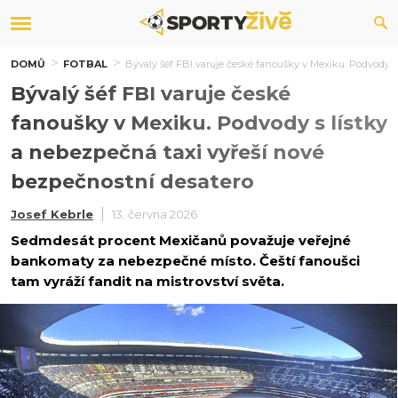
DOMŮ
FOTBAL
Bývalý šéf FBI varuje české fanoušky v Mexiku. Podvody s
Bývalý šéf FBI varuje české
fanoušky v Mexiku. Podvody s lístky
a nebezpečná taxi vyřeší nové
bezpečnostní desatero
Josef Kebrle
13. června 2026
Sedmdesát procent Mexičanů považuje veřejné
bankomaty za nebezpečné místo. Čeští fanoušci
tam vyráží fandit na mistrovství světa.