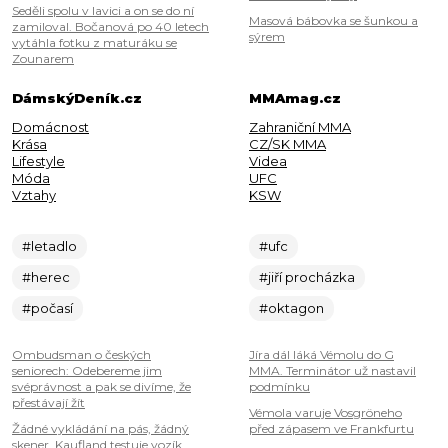
Seděli spolu v lavici a on se do ní
Masová bábovka se šunkou a
zamiloval. Bočanová po 40 letech
sýrem
vytáhla fotku z maturáku se
Zounarem
DámskýDeník.cz
MMAmag.cz
Domácnost
Zahraniční MMA
Krása
CZ/SK MMA
Lifestyle
Videa
Móda
UFC
Vztahy
KSW
#letadlo
#ufc
#herec
#jiří procházka
#počasí
#oktagon
Ombudsman o českých
Jíra dál láká Vémolu do G
seniorech: Odebereme jim
MMA. Terminátor už nastavil
svéprávnost a pak se divíme, že
podmínku
přestávají žít
Vémola varuje Vosgröneho
Žádné vykládání na pás, žádný
před zápasem ve Frankfurtu
skener. Kaufland testuje vozík,