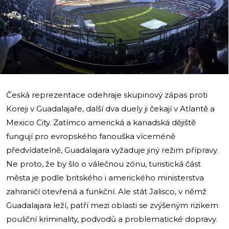
i
Česká reprezentace odehraje skupinový zápas proti
Koreji v Guadalajaře, další dva duely ji čekají v Atlantě a
Mexico City. Zatímco americká a kanadská dějiště
fungují pro evropského fanouška víceméně
předvídatelně, Guadalajara vyžaduje jiný režim přípravy.
Ne proto, že by šlo o válečnou zónu, turistická část
města je podle britského i amerického ministerstva
zahraničí otevřená a funkční. Ale stát Jalisco, v němž
Guadalajara leží, patří mezi oblasti se zvýšeným rizikem
pouliční kriminality, podvodů a problematické dopravy.