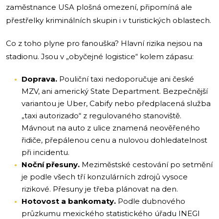
zaměstnance USA plošná omezení, připomíná ale
přestřelky kriminálních skupin i v turistických oblastech.
Co z toho plyne pro fanouška? Hlavní rizika nejsou na
stadionu. Jsou v „obyčejné logistice“ kolem zápasu:
Doprava.
Pouliční taxi nedoporučuje ani české
MZV, ani americký State Department. Bezpečnější
variantou je Uber, Cabify nebo předplacená služba
„taxi autorizado“ z regulovaného stanoviště.
Mávnout na auto z ulice znamená neověřeného
řidiče, přepálenou cenu a nulovou dohledatelnost
při incidentu.
Noční přesuny.
Meziměstské cestování po setmění
je podle všech tří konzulárních zdrojů vysoce
rizikové. Přesuny je třeba plánovat na den.
Hotovost a bankomaty.
Podle dubnového
průzkumu mexického statistického úřadu INEGI