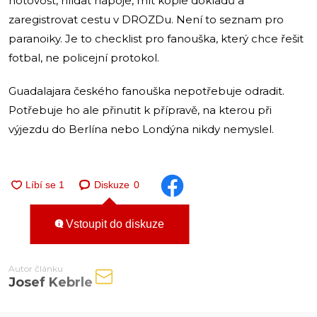
hotovost, hlídat nápoje, mít kopie dokladů a
zaregistrovat cestu v DROZDu. Není to seznam pro
paranoiky. Je to checklist pro fanouška, který chce řešit
fotbal, ne policejní protokol.
Guadalajara českého fanouška nepotřebuje odradit.
Potřebuje ho ale přinutit k přípravě, na kterou při
výjezdu do Berlína nebo Londýna nikdy nemyslel.
Diskuze
0
Vstoupit do diskuze
Autor článku
Josef Kebrle