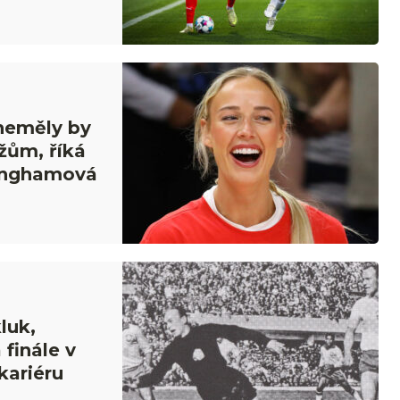
 neměly by
žům, říká
inghamová
luk,
 finále v
kariéru