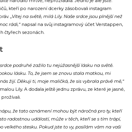
dítě narodilo mrtvé, neprozradila. Jedno je ale jisté.
čů, kteří po narození dcerky zásobovali instagram
práv.
„Vítej na světě, milá Lily. Naše srdce jsou plnější než
moc rádi,“
napsal na svůj instagramový účet Verstappen,
ch čtyřech sezonách.
t
srdce podruhé zažilo tu nejúžasnější lásku na světě.
lubokou lásku. To, že jsem se znovu stala matkou, mi
nás žijí. Děkuji ti, moje maličká, že sis vybrala právě mě,“
malou Lily. A dodala ještě jednu zprávu, ze které je jasné,
prožívali.
Chápu, že tato oznámení mohou být náročná pro ty, kteří
sto radostnou událostí, může v těch, kteří se s tím trápí,
bo velkého stesku. Pokud jste to vy, posílám vám na vaši