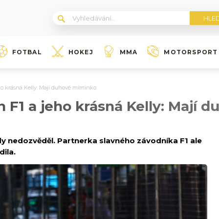
FOTBAL
HOKEJ
MMA
MOTORSPORT
o krásná Kelly: Mají duhové miminko
F1 a jeho krásná Kelly: Mají 
dy nedozvěděl. Partnerka slavného závodníka F1 ale
dila.