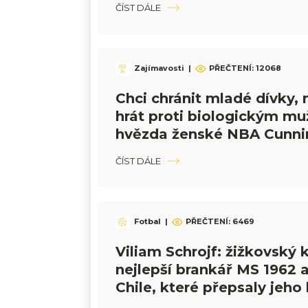
ČÍST DÁLE
Zajímavosti
|
PŘEČTENÍ:
12068
Chci chránit mladé dívky,
hrát proti biologickým mu
hvězda ženské NBA Cunn
ČÍST DÁLE
Fotbal
|
PŘEČTENÍ:
6469
Viliam Schrojf: žižkovský k
nejlepší brankář MS 1962 a
Chile, které přepsaly jeho 