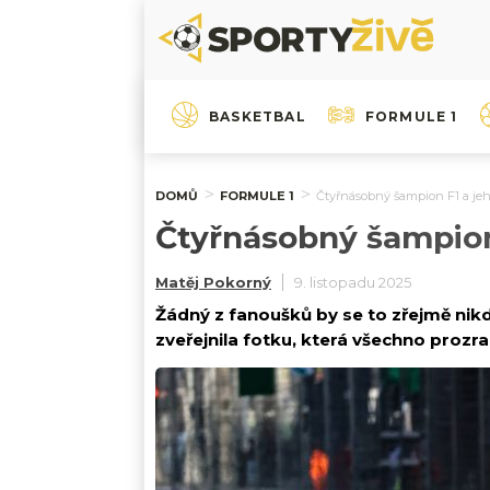
BASKETBAL
FORMULE 1
DOMŮ
FORMULE 1
Čtyřnásobný šampion F1 a jeh
Čtyřnásobný šampion 
Matěj Pokorný
9. listopadu 2025
Žádný z fanoušků by se to zřejmě nik
zveřejnila fotku, která všechno prozra