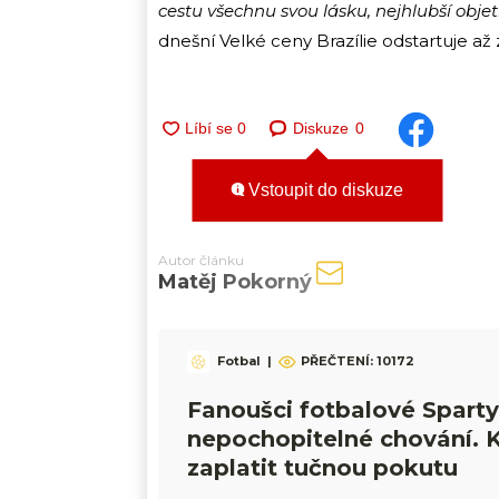
cestu všechnu svou lásku, nejhlubší objet
dnešní Velké ceny Brazílie odstartuje až 
Diskuze
0
Vstoupit do diskuze
Autor článku
Matěj Pokorný
Fotbal
|
PŘEČTENÍ:
10172
Fanoušci fotbalové Sparty
nepochopitelné chování. 
zaplatit tučnou pokutu