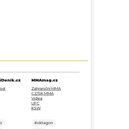
Deník.cz
MMAmag.cz
ost
Zahraniční MMA
CZ/SK MMA
Videa
UFC
KSW
lo
#oktagon