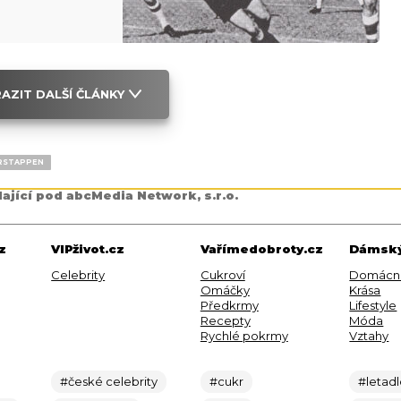
AZIT DALŠÍ ČLÁNKY
RSTAPPEN
dající pod abcMedia Network, s.r.o.
z
VIPživot.cz
Vařímedobroty.cz
Dámský
Celebrity
Cukroví
Domácn
Omáčky
Krása
Předkrmy
Lifestyle
Recepty
Móda
Rychlé pokrmy
Vztahy
#české celebrity
#cukr
#letad