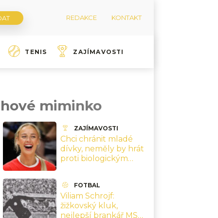
REDAKCE
KONTAKT
TENIS
ZAJÍMAVOSTI
duhové miminko
ZAJÍMAVOSTI
Chci chránit mladé
dívky, neměly by hrát
proti biologickým
mužům, říká hvězda
ženské NBA
FOTBAL
Cunninghamová
Viliam Schrojf:
žižkovský kluk,
nejlepší brankář MS