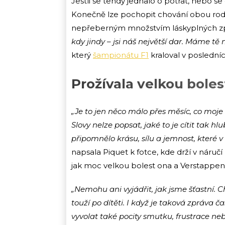
Jestli se tehdy jednalo o potrat, nebo se 
Konečně lze pochopit chování obou rodi
nepřeberným množstvím láskyplných z
kdy jindy – jsi náš největší dar. Máme tě 
který
šampionátu F1
kraloval v poslední
Prožívala velkou boles
„Je to jen něco málo přes měsíc, co moje 
Slovy nelze popsat, jaké to je cítit tak h
připomnělo krásu, sílu a jemnost, které v 
napsala Piquet k fotce, kde drží v náručí 
jak moc velkou bolest ona a Verstappen 
„Nemohu ani vyjádřit, jak jsme šťastní. 
touží po dítěti. I když je taková zpráva ča
vyvolat také pocity smutku, frustrace ne