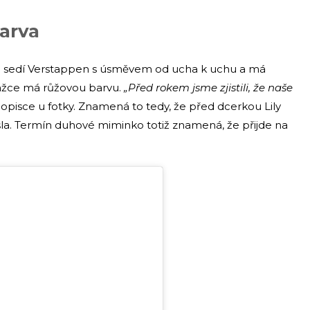
arva
eré sedí Verstappen s úsměvem od ucha k uchu a má
ážce má růžovou barvu.
„Před rokem jsme zjistili, že naše
 popisce u fotky. Znamená to tedy, že před dcerkou Lily
išla. Termín duhové miminko totiž znamená, že přijde na