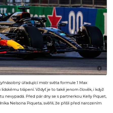
i
tyřnásobný úřadující mistr světa formule 1 Max
dskému trápení. Vždyť je to také jenom člověk, i když
u nevypadá. Před pár dny se s partnerkou Kelly Piquet,
a Nelsona Piqueta, svěřili, že přišli před narozením