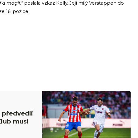
í a magii,“
poslala vzkaz Kelly. Její milý Verstappen do
ze 16. pozice.
 předvedli
Klub musí