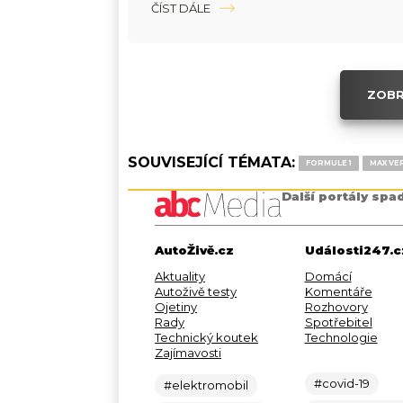
ČÍST DÁLE
ZOBR
SOUVISEJÍCÍ TÉMATA:
FORMULE 1
MAX VE
Další portály spa
AutoŽivě.cz
Události247.c
Aktuality
Domácí
Autoživě testy
Komentáře
Ojetiny
Rozhovory
Rady
Spotřebitel
Technický koutek
Technologie
Zajímavosti
#covid-19
#elektromobil