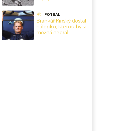
1962 a finále v Chile,
které přepsaly jeho
FOTBAL
kariéru
Brankář Kinský dostal
nálepku, kterou by si
možná nepřál.
Nejsebevědomější
hráč Premier League