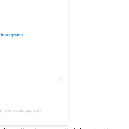
a Instagramu
pen (@maxverstappen1)