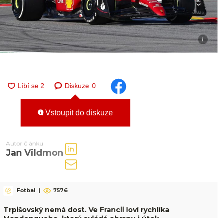
i
Diskuze
0
Vstoupit do diskuze
Autor článku
Jan Vildmon
Fotbal
|
7576
Trpišovský nemá dost. Ve Francii loví rychlíka