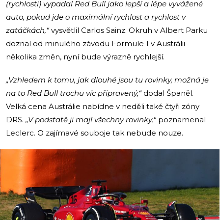
(rychlosti) ​​vypadal Red Bull jako lepší a lépe vyvážené
auto, pokud jde o maximální rychlost a rychlost v
zatáčkách,“
vysvětlil Carlos Sainz. Okruh v Albert Parku
doznal od minulého závodu Formule 1 v Austrálii
několika změn, nyní bude výrazně rychlejší.
„Vzhledem k tomu, jak dlouhé jsou tu rovinky,
možná
je
na to Red Bull trochu víc připravený,“
dodal Španěl.
Velká cena Austrálie nabídne v neděli také čtyři zóny
DRS.
„V podstatě ji mají všechny rovinky,“
poznamenal
Leclerc. O zajímavé souboje tak nebude nouze.