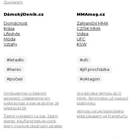
Zounarem
DámskýDeník.cz
MMAmag.cz
Domácnost
Zahraniční MMA
Krása
CZ/SK MMA
Lifestyle
Videa
Móda
UFC
Vztahy
KSW
#letadlo
#ufc
#herec
#jiří procházka
#počasí
#oktagon
Ombudsman o českých
Jíra dál láká Vémolu do G
seniorech: Odebereme jim
MMA. Terminátor už nastavil
svéprávnost a pak se divíme, že
podmínku
přestávají žít
Vémola varuje Vosgröneho
Žádné vykládání na pás, žádný
před zápasem ve Frankfurtu
skener. Kaufland testuje vozík,
který markuje zboží sám od sebe