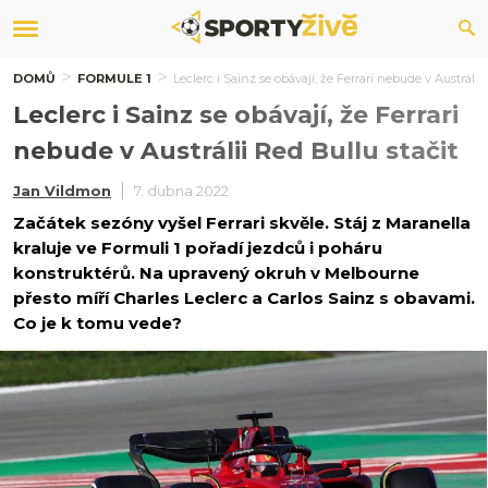
DOMŮ
FORMULE 1
Leclerc i Sainz se obávají, že Ferrari nebude v Austrálii
Leclerc i Sainz se obávají, že Ferrari
nebude v Austrálii Red Bullu stačit
Jan Vildmon
7. dubna 2022
Začátek sezóny vyšel Ferrari skvěle. Stáj z Maranella
kraluje ve Formuli 1 pořadí jezdců i poháru
konstruktérů. Na upravený okruh v Melbourne
přesto míří Charles Leclerc a Carlos Sainz s obavami.
Co je k tomu vede?