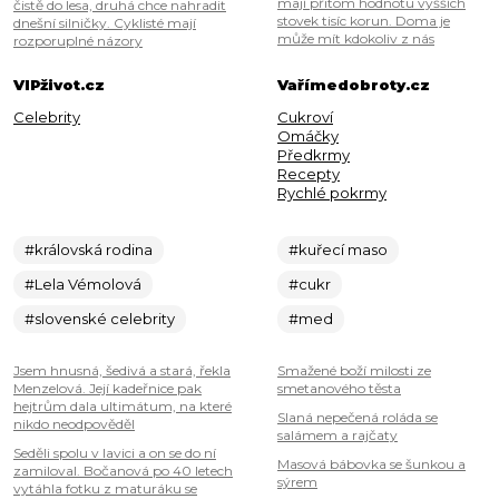
mají přitom hodnotu vyšších
čistě do lesa, druhá chce nahradit
stovek tisíc korun. Doma je
dnešní silničky. Cyklisté mají
může mít kdokoliv z nás
rozporuplné názory
VIPživot.cz
Vařímedobroty.cz
Celebrity
Cukroví
Omáčky
Předkrmy
Recepty
Rychlé pokrmy
#královská rodina
#kuřecí maso
#Lela Vémolová
#cukr
#slovenské celebrity
#med
Jsem hnusná, šedivá a stará, řekla
Smažené boží milosti ze
Menzelová. Její kadeřnice pak
smetanového těsta
hejtrům dala ultimátum, na které
Slaná nepečená roláda se
nikdo neodpověděl
salámem a rajčaty
Seděli spolu v lavici a on se do ní
Masová bábovka se šunkou a
zamiloval. Bočanová po 40 letech
sýrem
vytáhla fotku z maturáku se