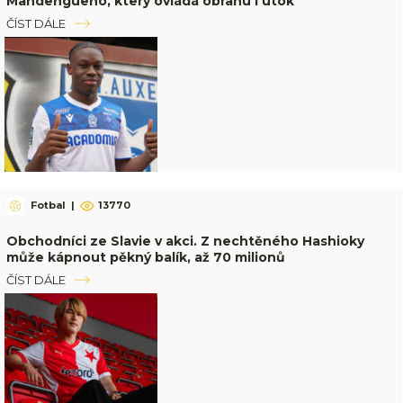
Mandengueho, který ovládá obranu i útok
ČÍST DÁLE
Fotbal
|
13770
Obchodníci ze Slavie v akci. Z nechtěného Hashioky
může kápnout pěkný balík, až 70 milionů
ČÍST DÁLE