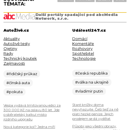
TÉMATA:
Další portály spadající pod abcMedia
Network, s.r.o.
AutoŽivě.cz
Události247.cz
Aktuality
Domácí
Autoživě testy
Komentáře
Ojetiny
Rozhovory
Rady
Spotřebitel
Technický koutek
Technologie
Zajímavosti
#česká republika
#řidičský průkaz
#válka na ukrajině
#čínská auta
#vladimir putin
#pokuta
Staré knížky doma
Vespa vydává limitovanou edici za
nevyhazujte. Češi teď za ně
300 000 Kč na oslavu 80 let. Jde
platí hezké peníze. Jejich
o sběratelský kalkul místo
prodejem se dá vydělat
jízdního upgradu
Působí jako všední obrazy,
Nová kategorie kol? Jedna míří