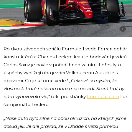
i
Po dvou závodech seriálu Formule 1 vede Ferrari pohár
konstruktérů a Charles Leclerc kraluje bodování jezdců.
Carlos Sainz je navíc v pořadí hned za ním. I přes tyto
úspěchy vyhlížejí oba jezdci Velkou cenu Austrálie s
obavami. Co je k tomu vede?
„Celkově si myslím, že
vlastnosti tratě našemu autu moc nesedí. Stará trať by
nám vyhovovala víc,“
řekl pro stránky
Formula1.com
lídr
šampionátu Leclerc.
„Naše auto bylo silné na obou okruzích, na kterých jsme
dosud jeli. Je ale pravda, že v Džiddě s větší přímkou