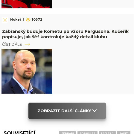
Hokej
|
10372
Zábranský buduje Kometu po vzoru Fergusona. Kučeřík
popisuje, jak šéf kontroluje každý detail klubu
ČÍST DÁLE
ZOBRAZIT DALŠÍ ČLÁNKY
SOUVISEJÍCÍ
FERRARI
FORMULE 1
LECLERC
SAINZ