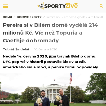
DOMŮ
BOJOVÉ SPORTY
Pereira si v Bílém domě vydělá 214 milionů Kč
Pereira si v Bílém domě vydělá 214
milionů Kč. Víc než Topuria a
Gaethje dohromady
Tobiáš Šindelář
16. června 2026
Neděle 14. června 2026, jižní trávník Bílého domu.
UFC poprvé v historii postavilo klec v areálu
amerického sídla moci, a peníze tomu odpovídaly.