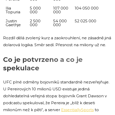
Ilia
5 000
107 000
104 050 000
Topuria
000
000
Justin
2 500
54 000
52 025 000
Gaethje
000
000
Rozdíl dělá zvolený kurz a zaokrouhlení, ne zásadně jiná
dolarová logika. Směr sedí. Přesnost na miliony už ne.
Co je potvrzeno a co je
spekulace
UFC plné odměny bojovníků standardně nezveřejňuje.
U Pereirových 10 milionů USD existuje jediná
dohledatelná veřejná stopa: bojovník Grant Dawson v
podcastu spekuloval, že Pereira je „blíž k deseti
milionům než k pěti“, a server
EssentiallySports
to