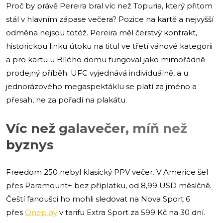
Proč by právě Pereira bral víc než Topuria, který přitom
stál v hlavním zápase večera? Pozice na kartě a nejvyšší
odměna nejsou totéž. Pereira měl čerstvý kontrakt,
historickou linku útoku na titul ve třetí váhové kategorii
a pro kartu u Bílého domu fungoval jako mimořádně
prodejný příběh. UFC vyjednává individuálně, a u
jednorázového megaspektáklu se platí za jméno a
přesah, ne za pořadí na plakátu.
Víc než galavečer, míň než
byznys
Freedom 250 nebyl klasický PPV večer. V Americe šel
přes Paramount+ bez příplatku, od 8,99 USD měsíčně.
Čeští fanoušci ho mohli sledovat na Nova Sport 6
přes
Oneplay
v tarifu Extra Sport za 599 Kč na 30 dní.