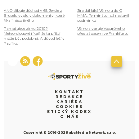
ANO slibuje důchod v 65. Jenže z
Jíra dál láká Vémolu do G
Bruselu vypluly dokumenty, které
MMA. Terminátor už nastavil
říkají něco jiného
podmínku
Pamatujete zimu 2010?
Vémola varuje Vosgröneho
Meteorologové říkají, že ta příští
před zápasem ve Frankfurtu
může být podobná. A důvod leží v
Pacifiku
KONTAKT
REDAKCE
KARIÉRA
COOKIES
ETICKÝ KODEX
O NÁS
Copyright © 2016-2026 abcMedia Network, s.r.o.