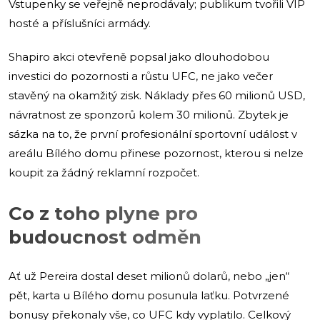
Vstupenky se veřejně neprodávaly; publikum tvořili VIP
hosté a příslušníci armády.
Shapiro akci otevřeně popsal jako dlouhodobou
investici do pozornosti a růstu UFC, ne jako večer
stavěný na okamžitý zisk. Náklady přes 60 milionů USD,
návratnost ze sponzorů kolem 30 milionů. Zbytek je
sázka na to, že první profesionální sportovní událost v
areálu Bílého domu přinese pozornost, kterou si nelze
koupit za žádný reklamní rozpočet.
Co z toho plyne pro
budoucnost odměn
Ať už Pereira dostal deset milionů dolarů, nebo „jen“
pět, karta u Bílého domu posunula laťku. Potvrzené
bonusy překonaly vše, co UFC kdy vyplatilo. Celkový