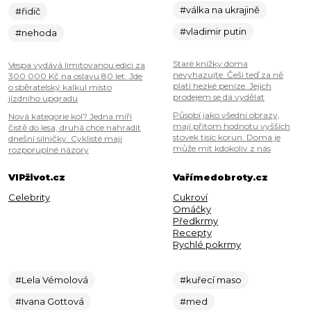
#válka na ukrajině
#řidič
#vladimir putin
#nehoda
Staré knížky doma
Vespa vydává limitovanou edici za
nevyhazujte. Češi teď za ně
300 000 Kč na oslavu 80 let. Jde
platí hezké peníze. Jejich
o sběratelský kalkul místo
prodejem se dá vydělat
jízdního upgradu
Působí jako všední obrazy,
Nová kategorie kol? Jedna míří
mají přitom hodnotu vyšších
čistě do lesa, druhá chce nahradit
stovek tisíc korun. Doma je
dnešní silničky. Cyklisté mají
může mít kdokoliv z nás
rozporuplné názory
VIPživot.cz
Vařímedobroty.cz
Celebrity
Cukroví
Omáčky
Předkrmy
Recepty
Rychlé pokrmy
#Lela Vémolová
#kuřecí maso
#Ivana Gottová
#med