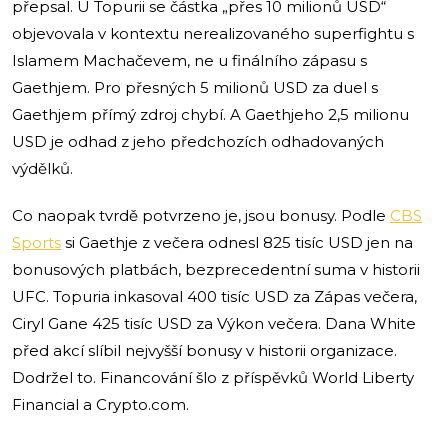
přepsal. U Topurii se částka „přes 10 milionů USD“
objevovala v kontextu nerealizovaného superfightu s
Islamem Machačevem, ne u finálního zápasu s
Gaethjem. Pro přesných 5 milionů USD za duel s
Gaethjem přímý zdroj chybí. A Gaethjeho 2,5 milionu
USD je odhad z jeho předchozích odhadovaných
výdělků.
Co naopak tvrdě potvrzeno je, jsou bonusy. Podle
CBS
Sports
si Gaethje z večera odnesl 825 tisíc USD jen na
bonusových platbách, bezprecedentní suma v historii
UFC. Topuria inkasoval 400 tisíc USD za Zápas večera,
Ciryl Gane 425 tisíc USD za Výkon večera. Dana White
před akcí slíbil nejvyšší bonusy v historii organizace.
Dodržel to. Financování šlo z příspěvků World Liberty
Financial a Crypto.com.