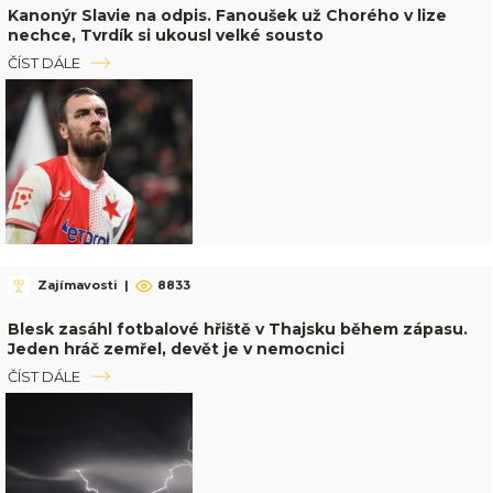
Kanonýr Slavie na odpis. Fanoušek už Chorého v lize
nechce, Tvrdík si ukousl velké sousto
ČÍST DÁLE
Zajímavosti
|
8833
Blesk zasáhl fotbalové hřiště v Thajsku během zápasu.
Jeden hráč zemřel, devět je v nemocnici
ČÍST DÁLE