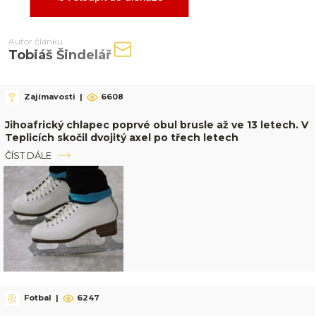
Autor článku
Tobiáš Šindelář
Zajímavosti
|
6608
Jihoafrický chlapec poprvé obul brusle až ve 13 letech. V
Teplicích skočil dvojitý axel po třech letech
ČÍST DÁLE
Fotbal
|
6247