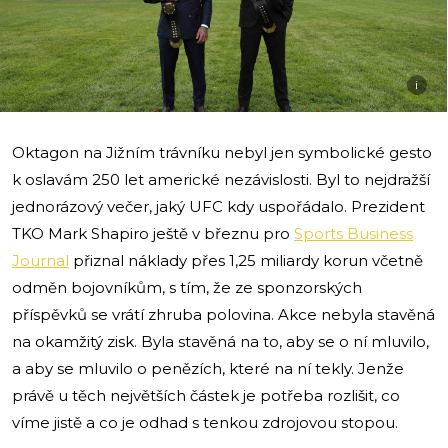
i
Oktagon na Jižním trávníku nebyl jen symbolické gesto
k oslavám 250 let americké nezávislosti. Byl to nejdražší
jednorázový večer, jaký UFC kdy uspořádalo. Prezident
TKO Mark Shapiro ještě v březnu pro
Sports Business
Journal
přiznal náklady přes 1,25 miliardy korun včetně
odměn bojovníkům, s tím, že ze sponzorských
příspěvků se vrátí zhruba polovina. Akce nebyla stavěná
na okamžitý zisk. Byla stavěná na to, aby se o ní mluvilo,
a aby se mluvilo o penězích, které na ní tekly. Jenže
právě u těch největších částek je potřeba rozlišit, co
víme jistě a co je odhad s tenkou zdrojovou stopou.