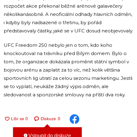
rozpočet akce překonal běžné arénové galavečery
několikanásobně. A neoficiální odhady hlavních odměn,
i kdyby byly nadsazené o třetinu, by pořád
představovaly částky, jaké se v UFC dosud neobjevovaly.
UFC Freedom 250 nebylo jen o tom, kdo koho
knockoutoval na trávníku před Bílým domem. Bylo o
tom, že organizace dokázala proměnit státní symbol v
bojovou arénu a zaplatit za to víc, než kolik většina
sportovních lig utratí za celou sezonu marketingu. Jestli
se to vyplatí, neukáže žádný výpis odměn, ale
sledovanost a sponzorské smlouvy na příští dva roky.
Diskuze
0
Vstoupit do diskuze