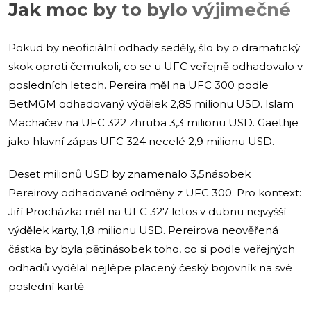
Jak moc by to bylo výjimečné
Pokud by neoficiální odhady seděly, šlo by o dramatický
skok oproti čemukoli, co se u UFC veřejně odhadovalo v
posledních letech. Pereira měl na UFC 300 podle
BetMGM odhadovaný výdělek 2,85 milionu USD. Islam
Machačev na UFC 322 zhruba 3,3 milionu USD. Gaethje
jako hlavní zápas UFC 324 necelé 2,9 milionu USD.
Deset milionů USD by znamenalo 3,5násobek
Pereirovy odhadované odměny z UFC 300. Pro kontext:
Jiří Procházka měl na UFC 327 letos v dubnu nejvyšší
výdělek karty, 1,8 milionu USD. Pereirova neověřená
částka by byla pětinásobek toho, co si podle veřejných
odhadů vydělal nejlépe placený český bojovník na své
poslední kartě.