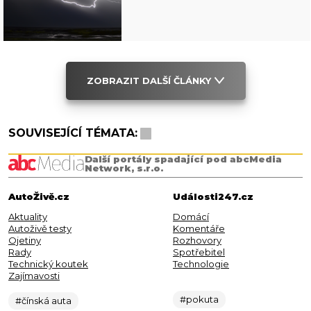
ZOBRAZIT DALŠÍ ČLÁNKY
SOUVISEJÍCÍ TÉMATA:
Další portály spadající pod abcMedia
Network, s.r.o.
AutoŽivě.cz
Události247.cz
Aktuality
Domácí
Autoživě testy
Komentáře
Ojetiny
Rozhovory
Rady
Spotřebitel
Technický koutek
Technologie
Zajímavosti
#pokuta
#čínská auta