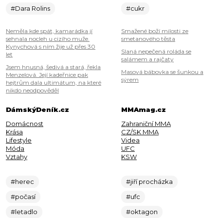
#Dara Rolins
#cukr
Neměla kde spát, kamarádka jí
Smažené boží milosti ze
sehnala nocleh u cizího muže.
smetanového těsta
Kynychová s ním žije už přes 30
Slaná nepečená roláda se
let
salámem a rajčaty
Jsem hnusná, šedivá a stará, řekla
Masová bábovka se šunkou a
Menzelová. Její kadeřnice pak
sýrem
hejtrům dala ultimátum, na které
nikdo neodpověděl
DámskýDeník.cz
MMAmag.cz
Domácnost
Zahraniční MMA
Krása
CZ/SK MMA
Lifestyle
Videa
Móda
UFC
Vztahy
KSW
#herec
#jiří procházka
#počasí
#ufc
#letadlo
#oktagon