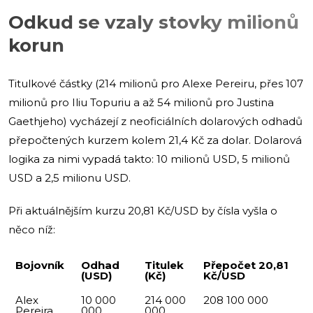
Odkud se vzaly stovky milionů
korun
Titulkové částky (214 milionů pro Alexe Pereiru, přes 107
milionů pro Iliu Topuriu a až 54 milionů pro Justina
Gaethjeho) vycházejí z neoficiálních dolarových odhadů
přepočtených kurzem kolem 21,4 Kč za dolar. Dolarová
logika za nimi vypadá takto: 10 milionů USD, 5 milionů
USD a 2,5 milionu USD.
Při aktuálnějším kurzu 20,81 Kč/USD by čísla vyšla o
něco níž:
Bojovník
Odhad
Titulek
Přepočet 20,81
(USD)
(Kč)
Kč/USD
Alex
10 000
214 000
208 100 000
Pereira
000
000