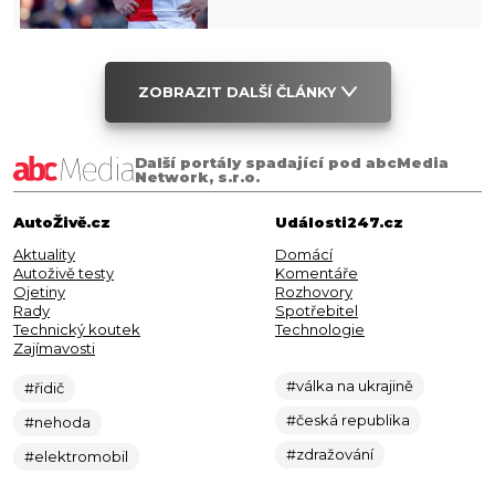
ZOBRAZIT DALŠÍ ČLÁNKY
Další portály spadající pod abcMedia
Network, s.r.o.
AutoŽivě.cz
Události247.cz
Aktuality
Domácí
Autoživě testy
Komentáře
Ojetiny
Rozhovory
Rady
Spotřebitel
Technický koutek
Technologie
Zajímavosti
#válka na ukrajině
#řidič
#česká republika
#nehoda
#zdražování
#elektromobil