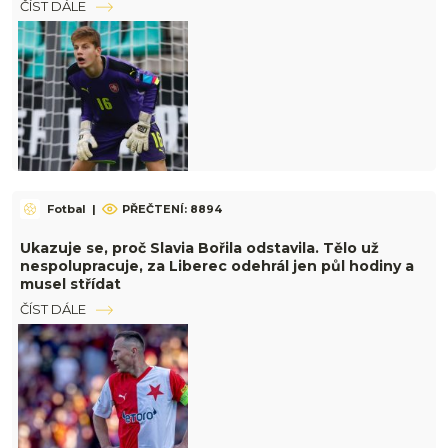
ČÍST DÁLE
Fotbal
|
PŘEČTENÍ: 8894
Ukazuje se, proč Slavia Bořila odstavila. Tělo už
nespolupracuje, za Liberec odehrál jen půl hodiny a
musel střídat
ČÍST DÁLE