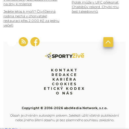
Polák může v UFC překonat
na dny k milence
Chabibův rekord. Chybí mu
Jedete letos k moři? Čtyřčlenná
šest takedownů
rodina nechá v chorvatské
restauraci přes 2 000 Kč za jednu
večeři
KONTAKT
REDAKCE
KARIÉRA
COOKIES
ETICKÝ KODEX
O NÁS
Copyright © 2016-2026 abcMedia Network, s.r.o.
Obsah je chráněn autorským právem. Jakékoli užití včetně publikování
nebo jiného šíření obsahu je bez písemného souhlasu zakázáno.