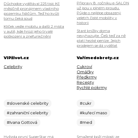
Přípravy 8. ročníku e-SALON
Důchodce vydělával 225 tisíc Kč
už jsou v plném proudu.
měsíčně pronájmem vlastního
Půjde o nejlépe obsazený
pozemku řidičům. Teď ho kvůli
veletrh čisté mobility v
tomu čeká soud
historii
Klíček vedle mobilu a další 2 místa
Staré knížky doma
v autě, kde hrozí jeho trvalé
nevyhazujte. Češi teď za ně
poškození a znefunkčnění
platí hezké peníze. Jejich
prodejem se dá vydělat
VIPživot.cz
Vařímedobroty.cz
Celebrity
Cukroví
Omáčky
Předkrmy
Recepty
Rychlé pokrmy
#slovenské celebrity
#cukr
#zahraniční celebrity
#kuřecí maso
#Ivana Gottová
#med
Hvězda první SuperStar má
Smažené boží milosti ze