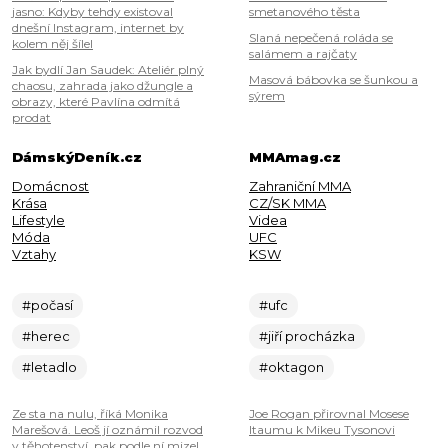
jasno: Kdyby tehdy existoval
smetanového těsta
dnešní Instagram, internet by
Slaná nepečená roláda se
kolem něj šílel
salámem a rajčaty
Jak bydlí Jan Saudek: Ateliér plný
Masová bábovka se šunkou a
chaosu, zahrada jako džungle a
sýrem
obrazy, které Pavlína odmítá
prodat
DámskýDeník.cz
MMAmag.cz
Domácnost
Zahraniční MMA
Krása
CZ/SK MMA
Lifestyle
Videa
Móda
UFC
Vztahy
KSW
#počasí
#ufc
#herec
#jiří procházka
#letadlo
#oktagon
Ze sta na nulu, říká Monika
Joe Rogan přirovnal Mosese
Marešová. Leoš jí oznámil rozvod
Itaumu k Mikeu Tysonovi
v těhotenství, pak podle ní mizel