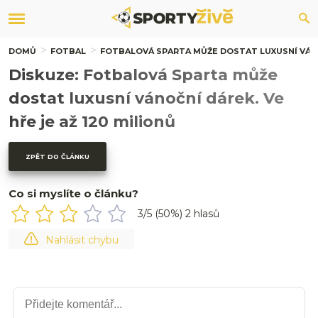
DOMŮ
FOTBAL
FOTBALOVÁ SPARTA MŮŽE DOSTAT LUXUSNÍ VÁNOČ
Diskuze: Fotbalová Sparta může
dostat luxusní vánoční dárek. Ve
hře je až 120 milionů
ZPĚT DO ČLÁNKU
Co si myslíte o článku?
3
/5 (
50
%)
2
hlasů
Nahlásit chybu