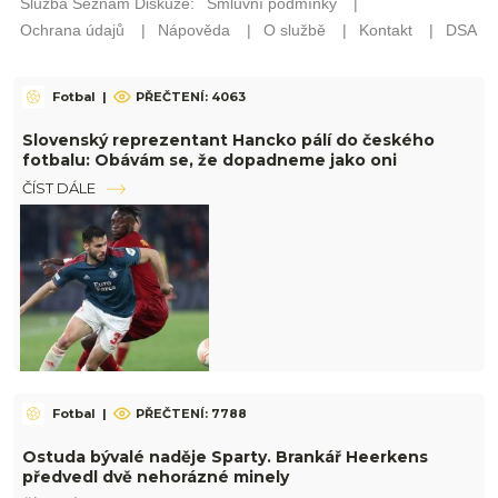
Fotbal
|
PŘEČTENÍ: 4063
Slovenský reprezentant Hancko pálí do českého
fotbalu: Obávám se, že dopadneme jako oni
ČÍST DÁLE
Fotbal
|
PŘEČTENÍ: 7788
Ostuda bývalé naděje Sparty. Brankář Heerkens
předvedl dvě nehorázné minely