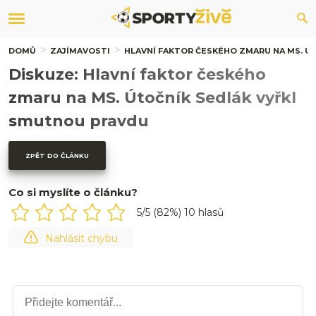
DOMŮ
ZAJÍMAVOSTI
HLAVNÍ FAKTOR ČESKÉHO ZMARU NA MS. Ú
Diskuze: Hlavní faktor českého
zmaru na MS. Útočník Sedlák vyřkl
smutnou pravdu
ZPĚT DO ČLÁNKU
Co si myslíte o článku?
5
/5 (
82
%)
10
hlasů
Nahlásit chybu