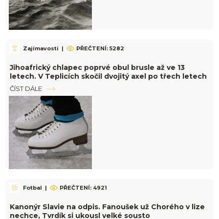
Zajímavosti
|
PŘEČTENÍ: 5282
Jihoafrický chlapec poprvé obul brusle až ve 13
letech. V Teplicích skočil dvojitý axel po třech letech
ČÍST DÁLE
Fotbal
|
PŘEČTENÍ: 4921
Kanonýr Slavie na odpis. Fanoušek už Chorého v lize
nechce, Tvrdík si ukousl velké sousto