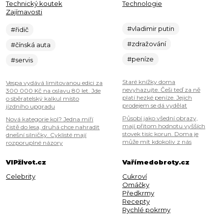
Technický koutek
Technologie
Zajímavosti
#vladimir putin
#řidič
#zdražování
#čínská auta
#peníze
#servis
Staré knížky doma
Vespa vydává limitovanou edici za
nevyhazujte. Češi teď za ně
300 000 Kč na oslavu 80 let. Jde
platí hezké peníze. Jejich
o sběratelský kalkul místo
prodejem se dá vydělat
jízdního upgradu
Působí jako všední obrazy,
Nová kategorie kol? Jedna míří
mají přitom hodnotu vyšších
čistě do lesa, druhá chce nahradit
stovek tisíc korun. Doma je
dnešní silničky. Cyklisté mají
může mít kdokoliv z nás
rozporuplné názory
VIPživot.cz
Vařímedobroty.cz
Celebrity
Cukroví
Omáčky
Předkrmy
Recepty
Rychlé pokrmy