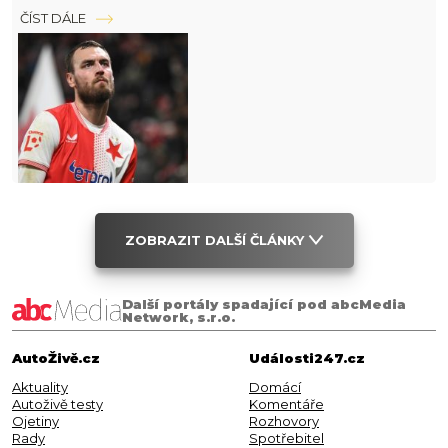
ČÍST DÁLE
ZOBRAZIT DALŠÍ ČLÁNKY
Další portály spadající pod abcMedia
Network, s.r.o.
AutoŽivě.cz
Události247.cz
Aktuality
Domácí
Autoživě testy
Komentáře
Ojetiny
Rozhovory
Rady
Spotřebitel