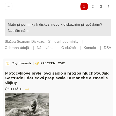
Zajímavosti
|
PŘEČTENÍ: 2512
Motocyklové brýle, ovčí sádlo a hrozba hluchoty. Jak
Gertrude Ederleová přeplavala La Manche a změnila
dějiny
ČÍST DÁLE