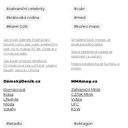
#zahraniční celebrity
#cukr
#královská rodina
#med
#Karel Gott
#kuřecí maso
Jak bydlí Zdeněk Podhůrský:
Smažené boží milosti ze
Koupil ruinu bez vody a elektřiny,
smetanového těsta
pak na ní makal 30 let. Dnes je z
Slaná nepečená roláda se
ní hotové sídlo
salámem a rajčaty
Jak bydlí Andrea Verešová:
Masová bábovka se šunkou a
Čtyřpatrová vila u Plzně, vlastní
sýrem
bazén, sauna i vířivka
DámskýDeník.cz
MMAmag.cz
Domácnost
Zahraniční MMA
Krása
CZ/SK MMA
Lifestyle
Videa
Móda
UFC
Vztahy
KSW
#letadlo
#oktagon