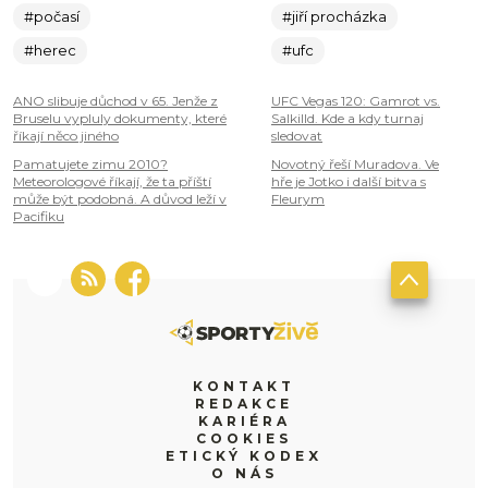
#počasí
#jiří procházka
#herec
#ufc
ANO slibuje důchod v 65. Jenže z
UFC Vegas 120: Gamrot vs.
Bruselu vypluly dokumenty, které
Salkilld. Kde a kdy turnaj
říkají něco jiného
sledovat
Pamatujete zimu 2010?
Novotný řeší Muradova. Ve
Meteorologové říkají, že ta příští
hře je Jotko i další bitva s
může být podobná. A důvod leží v
Fleurym
Pacifiku
KONTAKT
REDAKCE
KARIÉRA
COOKIES
ETICKÝ KODEX
O NÁS