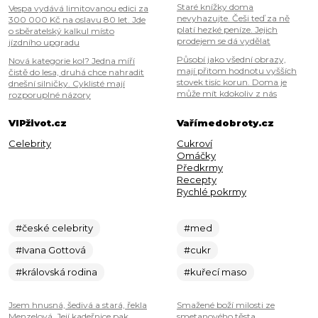
Staré knížky doma
Vespa vydává limitovanou edici za
nevyhazujte. Češi teď za ně
300 000 Kč na oslavu 80 let. Jde
platí hezké peníze. Jejich
o sběratelský kalkul místo
prodejem se dá vydělat
jízdního upgradu
Působí jako všední obrazy,
Nová kategorie kol? Jedna míří
mají přitom hodnotu vyšších
čistě do lesa, druhá chce nahradit
stovek tisíc korun. Doma je
dnešní silničky. Cyklisté mají
může mít kdokoliv z nás
rozporuplné názory
VIPživot.cz
Vařímedobroty.cz
Celebrity
Cukroví
Omáčky
Předkrmy
Recepty
Rychlé pokrmy
#české celebrity
#med
#Ivana Gottová
#cukr
#královská rodina
#kuřecí maso
Jsem hnusná, šedivá a stará, řekla
Smažené boží milosti ze
Menzelová. Její kadeřnice pak
smetanového těsta