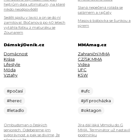
hejtrům dala ultimátum, na které
Slaná nepečená roláda se
nikdo neodpověděl
salámem a rajčaty
Seděli spolu v lavici a on se do ní
Masová bábovka se šunkou a
zamiloval. Bočanová po 40 letech
sýrem
vytáhla fotku z maturáku se
Zounarem
DámskýDeník.cz
MMAmag.cz
Domácnost
Zahraniční MMA
Krása
CZ/SK MMA
Lifestyle
Videa
Móda
UFC
Vztahy
KSW
#počasí
#ufc
#herec
#jiří procházka
#letadlo
#oktagon
Ombudsman o českých
Jíra dál láká Vémolu do G
seniorech: Odebereme jim
MMA. Terminátor už nastavil
svéprávnost a pak se divíme, že
podmínku
přestávají žít