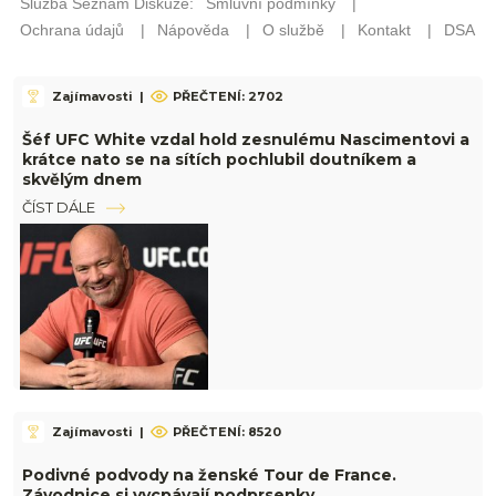
Zajímavosti
|
PŘEČTENÍ: 2702
Šéf UFC White vzdal hold zesnulému Nascimentovi a
krátce nato se na sítích pochlubil doutníkem a
skvělým dnem
ČÍST DÁLE
Zajímavosti
|
PŘEČTENÍ: 8520
Podivné podvody na ženské Tour de France.
Závodnice si vycpávají podprsenky