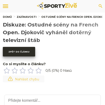
DOMŮ
ZAJÍMAVOSTI
OSTUDNÉ SCÉNY NA FRENCH OPEN. DJOKOV
Diskuze: Ostudné scény na French
Open. Djokovič vyháněl dotěrný
televizní štáb
ZPĚT DO ČLÁNKU
Co si myslíte o článku?
0
/5 (
0
%)
0
hlasů
Nahlásit chybu