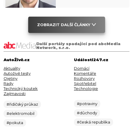
ZOBRAZIT DALŠÍ ČLÁNKY
Další portály spadající pod abcMedia
Network, s.r.o.
AutoŽivě.cz
Události247.cz
Aktuality
Domácí
Autoživě testy
Komentáře
Ojetiny
Rozhovory
Rady
Spotřebitel
Technický koutek
Technologie
Zajímavosti
#potraviny
#řidičský průkaz
#důchody
#elektromobil
#česká republika
#pokuta