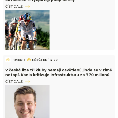
ČÍST DÁLE
Fotbal
|
PŘEČTENÍ: 4199
V české lize tři kluby nemají osvětlení, jinde se v zimě
netopí. Kania kritizuje infrastrukturu za 770 milionů
ČÍST DÁLE