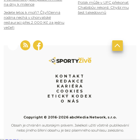
Polák může v UFC překonat
na dny k milence
Chabibův rekord. Chybí mu
Jedete letos k moři? Čtyřčlenná
šest takedownů
rodina nechá v chorvatské
restauraci přes 2 000 Kč za jednu
večeři
KONTAKT
REDAKCE
KARIÉRA
COOKIES
ETICKÝ KODEX
O NÁS
Copyright © 2016-2026 abcMedia Network, s.r.o.
Obsah je chráněn autorským právem. Jakékoli užití včetně publikování
nebo jiného šíření obsahu je bez písemného souhlasu zakázáno.