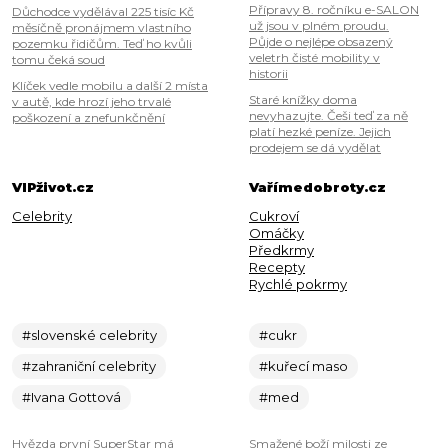
Přípravy 8. ročníku e-SALON
Důchodce vydělával 225 tisíc Kč
už jsou v plném proudu.
měsíčně pronájmem vlastního
Půjde o nejlépe obsazený
pozemku řidičům. Teď ho kvůli
veletrh čisté mobility v
tomu čeká soud
historii
Klíček vedle mobilu a další 2 místa
Staré knížky doma
v autě, kde hrozí jeho trvalé
nevyhazujte. Češi teď za ně
poškození a znefunkčnění
platí hezké peníze. Jejich
prodejem se dá vydělat
VIPživot.cz
Vařímedobroty.cz
Celebrity
Cukroví
Omáčky
Předkrmy
Recepty
Rychlé pokrmy
#slovenské celebrity
#cukr
#zahraniční celebrity
#kuřecí maso
#Ivana Gottová
#med
Hvězda první SuperStar má
Smažené boží milosti ze