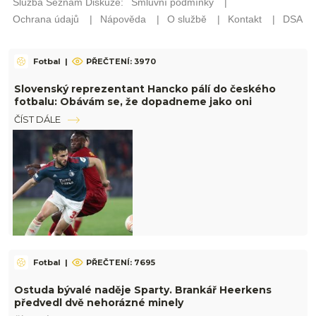
Fotbal
|
PŘEČTENÍ: 3970
Slovenský reprezentant Hancko pálí do českého
fotbalu: Obávám se, že dopadneme jako oni
ČÍST DÁLE
Fotbal
|
PŘEČTENÍ: 7695
Ostuda bývalé naděje Sparty. Brankář Heerkens
předvedl dvě nehorázné minely