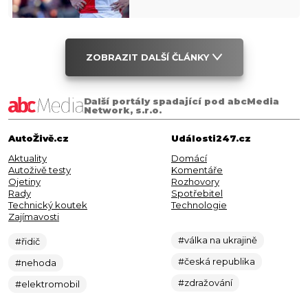
ZOBRAZIT DALŠÍ ČLÁNKY
Další portály spadající pod abcMedia
Network, s.r.o.
AutoŽivě.cz
Události247.cz
Aktuality
Domácí
Autoživě testy
Komentáře
Ojetiny
Rozhovory
Rady
Spotřebitel
Technický koutek
Technologie
Zajímavosti
#válka na ukrajině
#řidič
#česká republika
#nehoda
#zdražování
#elektromobil