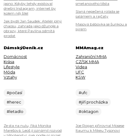
jasno: Kdyby tehdy existoval
smetanového těsta
dnešní Instagram, internet by
Slaná nepečená roláda se
kolem něj šílel
salámem a rajčaty
Jak bydlí Jan Saudek: Ateliér plný
Masová bábovka se šunkou a
chaosu, zahrada jako džungle a
sýrem
obrazy, které Pavlína odmítá
prodat
DámskýDeník.cz
MMAmag.cz
Domácnost
Zahraniční MMA
Krása
CZ/SK MMA
Lifestyle
Videa
Móda
UFC
Vztahy
KSW
#počasí
#ufc
#herec
#jiří procházka
#letadlo
#oktagon
Ze sta na nulu, říká Monika
Joe Rogan přirovnal Mosese
Marešová. Leoš jí oznámil rozvod
Itaumu k Mikeu Tysonovi
v těhotenství, pak podle ní mizel