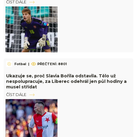
ČÍST DÁLE
Fotbal
|
PŘEČTENÍ: 8801
Ukazuje se, proč Slavia Bořila odstavila. Tělo už
nespolupracuje, za Liberec odehrál jen půl hodiny a
musel střídat
ČÍST DÁLE