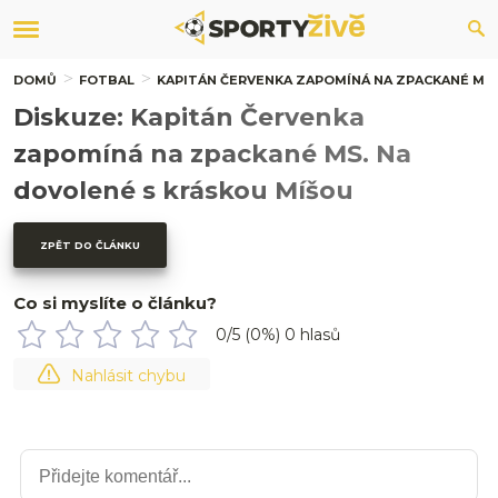
DOMŮ
FOTBAL
KAPITÁN ČERVENKA ZAPOMÍNÁ NA ZPACKANÉ MS.
Diskuze: Kapitán Červenka
zapomíná na zpackané MS. Na
dovolené s kráskou Míšou
ZPĚT DO ČLÁNKU
Co si myslíte o článku?
0
/5 (
0
%)
0
hlasů
Nahlásit chybu