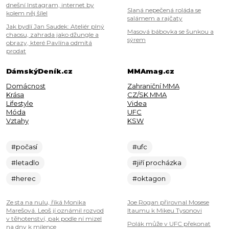
dnešní Instagram, internet by
Slaná nepečená roláda se
kolem něj šílel
salámem a rajčaty
Jak bydlí Jan Saudek: Ateliér plný
Masová bábovka se šunkou a
chaosu, zahrada jako džungle a
sýrem
obrazy, které Pavlína odmítá
prodat
DámskýDeník.cz
MMAmag.cz
Domácnost
Zahraniční MMA
Krása
CZ/SK MMA
Lifestyle
Videa
Móda
UFC
Vztahy
KSW
#počasí
#ufc
#letadlo
#jiří procházka
#herec
#oktagon
Ze sta na nulu, říká Monika
Joe Rogan přirovnal Mosese
Marešová. Leoš jí oznámil rozvod
Itaumu k Mikeu Tysonovi
v těhotenství, pak podle ní mizel
Polák může v UFC překonat
na dny k milence