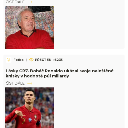
ČÍST DÁLE
Fotbal
|
PŘEČTENÍ: 6235
Lásky CR7. Boháč Ronaldo ukázal svoje naleštěné
krásky v hodnotě půl miliardy
ČÍST DÁLE