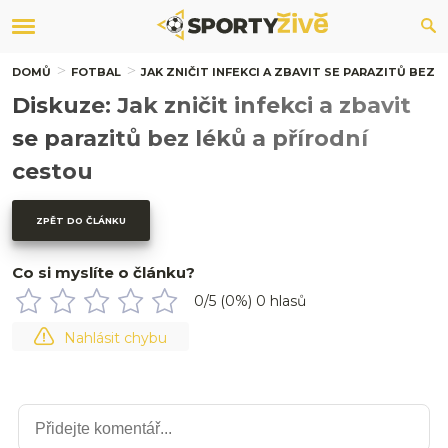
DOMŮ
FOTBAL
JAK ZNIČIT INFEKCI A ZBAVIT SE PARAZITŮ BEZ 
Diskuze: Jak zničit infekci a zbavit
se parazitů bez léků a přírodní
cestou
ZPĚT DO ČLÁNKU
Co si myslíte o článku?
0
/5 (
0
%)
0
hlasů
Nahlásit chybu