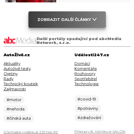
ZOBRAZIT DALŠÍ ČLÁNKY
Další portály spadající pod abcMedia
Network, s.r.o.
AutoŽivě.cz
Události247.cz
Aktuality
Domácí
Autoživě testy
Komentáře
Ojetiny
Rozhovory
Rady
Spotřebitel
Technický koutek
Technologie
Zajímavosti
#covid-19
#motor
#potraviny
#nehoda
#zdražování
#čínská auta
Přípravy 8. ročníku e-SALON
Důchodce vydělával 225 tisíc Kč