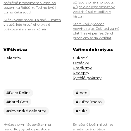
už jsou v plném proudu.
měsíčně pronájmem vlastního
Půjde o nejlépe obsazený
pozemku řidičům. Teď ho kvůli
veletrh čisté mobility v
tomu čeká soud
historii
Klíček vedle mobilu a další 2 místa
Staré knížky doma
v autě, kde hrozí jeho trvalé
nevyhazujte. Češi teď za ně
poškození a znefunkčnění
platí hezké peníze. Jejich
prodejem se dá vydělat
VIPživot.cz
Vařímedobroty.cz
Celebrity
Cukroví
Omáčky
Předkrmy
Recepty
Rychlé pokrmy
#Dara Rolins
#med
#Karel Gott
#kuřecí maso
#slovenské celebrity
#cukr
Hvězda první SuperStar má
Smažené boží milosti ze
jasno: Kdyby tehdy existoval
smetanového těsta